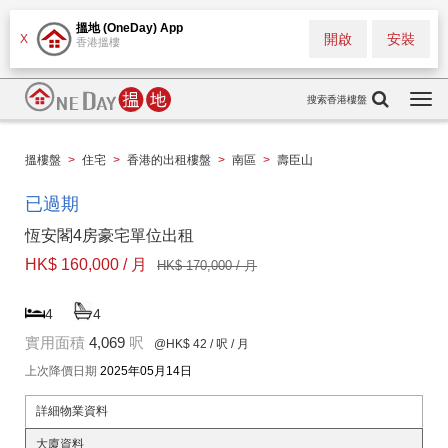
搵地 (OneDay) App
開啟
安裝
X
香港搵樓
搜索香港樓盤
Togg
navi
搵樓盤
>
住宅
>
香港的出租樓盤
>
南區
>
壽臣山
已過期
恆安閣4房豪宅單位出租
HK$ 160,000 / 月
HK$ 170,000 / 月
4
4
實用面積
4,069
呎
@HK$ 42
/ 呎 / 月
上次降價日期
2025年05月14日
詳細物業資料
大廈資料