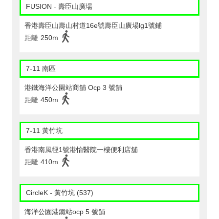
FUSION - 壽臣山廣場
香港壽臣山壽山村道16e號壽臣山廣場lg1號鋪
距離
250m
7-11 南區
港鐵海洋公園站商舖 Ocp 3 號舖
距離
450m
7-11 黃竹坑
香港南風徑1號港怡醫院一樓便利店舖
距離
410m
CircleK - 黃竹坑 (537)
海洋公園港鐵站ocp 5 號舖