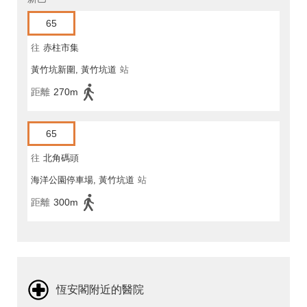
65
往
赤柱市集
黃竹坑新圍, 黃竹坑道
站
距離
270m
65
往
北角碼頭
海洋公園停車場, 黃竹坑道
站
距離
300m
恆安閣附近的醫院