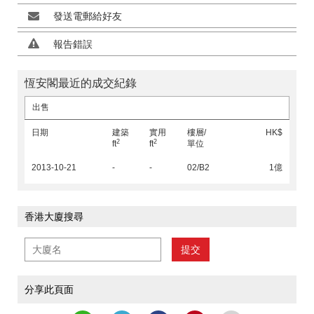
發送電郵給好友
報告錯誤
恆安閣最近的成交紀錄
出售
日期
建築
實用
樓層/
HK$
2
2
ft
ft
單位
2013-10-21
-
-
02/B2
1億
香港大廈搜尋
提交
分享此頁面