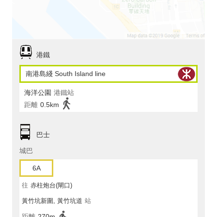
港鐵
南港島綫 South Island line
海洋公園
港鐵站
距離
0.5km
巴士
城巴
6A
往
赤柱炮台(閘口)
黃竹坑新圍, 黃竹坑道
站
距離
270m