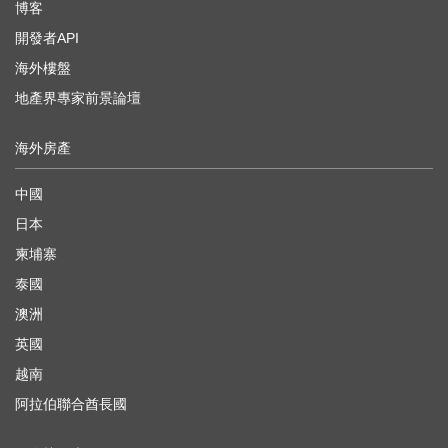
博客
開發者API
海外樓盤
地產界專家前景論壇
海外房產
中國
日本
柬埔寨
泰國
澳洲
英國
越南
阿拉伯聯合酋長國