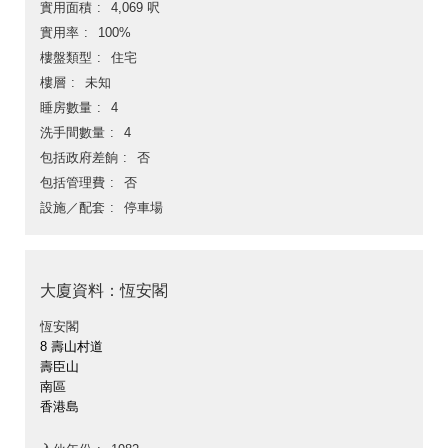
實用面積
4,069 呎
實用率
100%
樓盤類型
住宅
樓層
未知
睡房數量
4
洗手間數量
4
包括政府差餉
否
包括管理費
否
設施／配套
停車場
大廈資料：恆安閣
恆安閣
8 壽山村道
壽臣山
南區
香港島