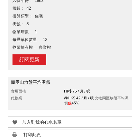
入伙年份
1982
樓齡
42
樓盤類型
住宅
街號
8
物業層數
1
每層單位數量
12
物業擁有權
多業權
訂閱更新
壽臣山放盤平均呎價
實用面積
HK$ 76 / 月 / 呎
此物業
@HK$ 42 / 月 / 呎
比較同區放盤平均呎
價
低
45%
加入到我的心水名單
打印此頁