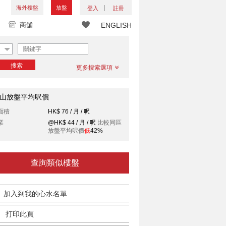
海外樓盤
放盤
登入
註冊
商舖
ENGLISH
搜索
更多搜索選項
山放盤平均呎價
面積
HK$ 76 / 月 / 呎
業
@HK$ 44 / 月 / 呎
比較同區
放盤平均呎價
低
42%
查詢類似樓盤
加入到我的心水名單
打印此頁