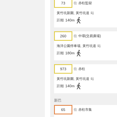
73
往
赤柱監獄
黃竹坑新圍, 黃竹坑道
站
距離
140m
260
往
中環(交易廣場)
海洋公園停車場, 黃竹坑道
站
距離
180m
973
往
赤柱
黃竹坑新圍, 黃竹坑道
站
距離
140m
新巴
65
往
赤柱市集