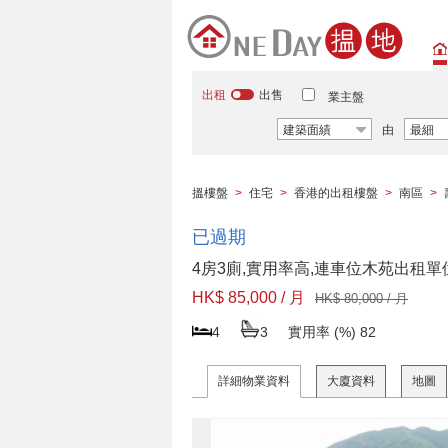
出租
出售
業主盤
建築面績
由
最細
搵樓盤
>
住宅
>
香港的出租樓盤
>
南區
>
已過期
4房3廁,實用率高,連車位木苑出租單
HK$ 85,000 / 月
HK$ 80,000 / 月
4
3
實用率 (%)
82
詳細物業資料
大廈資料
地圖