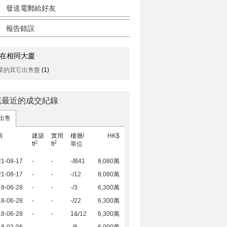
發送電郵給好友
報告錯誤
在相同大廈
業的其它出售盤
(1)
苑最近的成交紀錄
出售
期
建築
實用
樓層/
HK$
2
2
ft
ft
單位
21-08-17
-
-
-/B41
8,080萬
21-08-17
-
-
-/12
8,080萬
18-06-28
-
-
-/3
6,300萬
18-06-28
-
-
-/22
6,300萬
18-06-28
-
-
1&/12
6,300萬