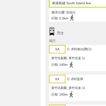
南港島綫 South Island line
海洋公園
港鐵站
距離
0.3km
巴士
城巴
6A
往
赤柱炮台(閘口)
黃竹坑新圍, 黃竹坑道
站
距離
140m
6X
往
赤柱監獄
黃竹坑新圍, 黃竹坑道
站
距離
140m