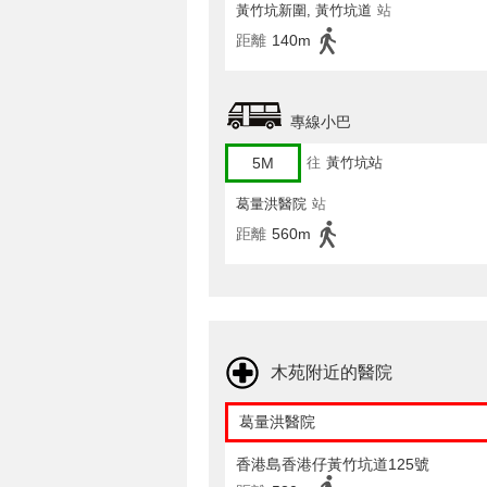
黃竹坑新圍, 黃竹坑道
站
距離
140m
專線小巴
5M
往
黃竹坑站
葛量洪醫院
站
距離
560m
木苑附近的醫院
葛量洪醫院
香港島香港仔黃竹坑道125號