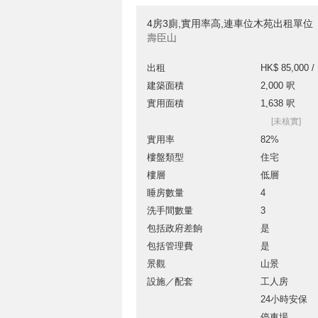
4房3廁,實用率高,連車位木苑出租單位
壽臣山
出租
HK$ 85,000 /
建築面積
2,000 呎
實用面積
1,638 呎
[未核實]
實用率
82%
樓盤類型
住宅
樓層
低層
睡房數量
4
洗手間數量
3
包括政府差餉
是
包括管理費
是
景觀
山景
設施／配套
工人房
24小時安保
停車場