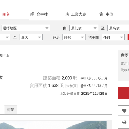
住宅
寫字樓
工業大廈
車位
選擇地區
由
最低價
至
最高價
至
最大
睡房
睡房
洗手間
任何
壽臣
壽臣山
實用
此物
位
建築面積
2,000
呎
@HK$ 36
/ 呎 / 月
實用面積
1,638
呎
[未核實]
@HK$ 44
/ 呎 / 月
上次升價日期
2025年11月29日
街景