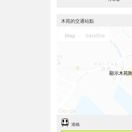
木苑的交通站點
顯示木苑
港鐵