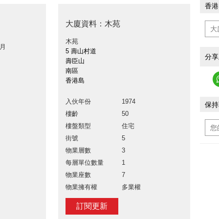
香港
大廈資料：木苑
木苑
 月
5 壽山村道
分享
壽臣山
南區
香港島
入伙年份
1974
保持
樓齡
50
樓盤類型
住宅
街號
5
物業層數
3
每層單位數量
1
物業座數
7
物業擁有權
多業權
訂閱更新