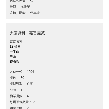
包括管理費
否
景觀
海港景
設施／配套
停車場
大廈資料：嘉富麗苑
嘉富麗苑
12 梅道
中半山
中區
香港島
入伙年份
1994
樓齡
30
樓盤類型
住宅
街號
12
物業層數
40
每層單位數量
3
物業座數
2