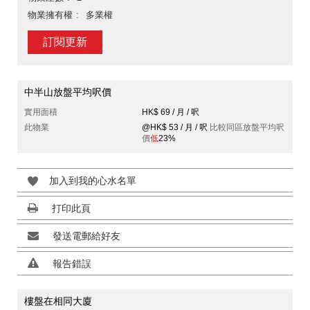
物業擁有權
多業權
訂閱更新
中半山放盤平均呎價
實用面積
HK$ 69 / 月 / 呎
此物業
@HK$ 53 / 月 / 呎
比較同區放盤平均呎
價
低
23%
加入到我的心水名單
打印此頁
發送電郵給好友
報告錯誤
樓盤在相同大廈