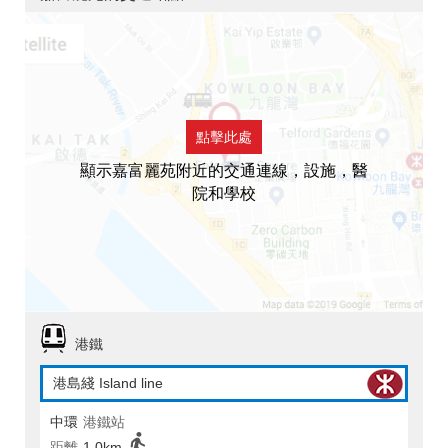
點擊此處
顯示嘉富麗苑附近的交通連線，設施，醫
院和學校
港鐵
港島綫 Island line
中環
港鐵站
距離
1.0km