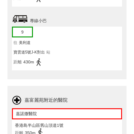
專線小巴
9
往
美利道
寶雲道5號J-K對出
站
距離
430m
嘉富麗苑附近的醫院
嘉諾撒醫院
香港島半山區舊山頂道1號
距離
350m