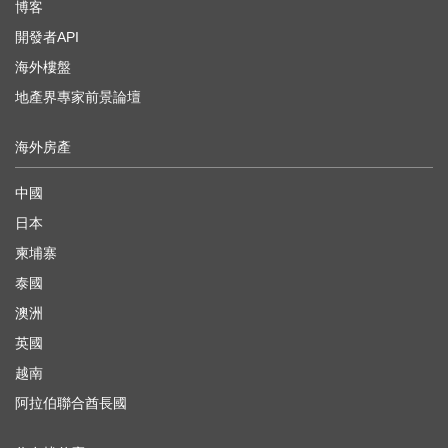
博客
開發者API
海外樓盤
地產界專家前景論壇
海外房產
中國
日本
柬埔寨
泰國
澳洲
英國
越南
阿拉伯聯合酋長國