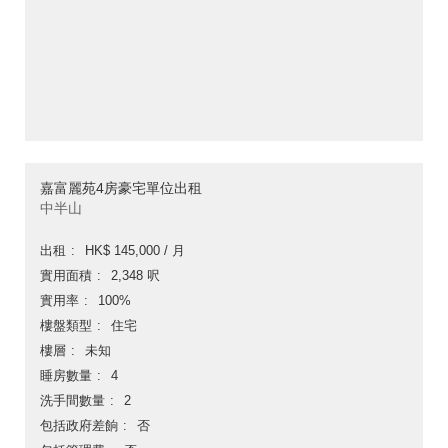
嘉富麗苑4房豪宅單位出租
中半山
出租
HK$ 145,000 / 月
實用面積
2,348 呎
實用率
100%
樓盤類型
住宅
樓層
未知
睡房數量
4
洗手間數量
2
包括政府差餉
否