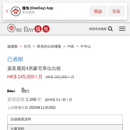
搵地 (OneDay) App
開啟
安裝
X
香港搵樓
搜索香港樓盤
Togg
navi
搵樓盤
>
住宅
>
香港的出租樓盤
>
中區
>
中半山
已過期
嘉富麗苑4房豪宅單位出租
HK$ 145,000 / 月
HK$ 150,000 / 月
4
2
實用面積
2,348
呎
@HK$ 53
/ 呎 / 月
上次降價日期
2025年11月29日
詳細物業資料
大廈資料