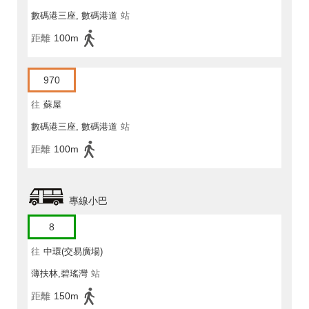
數碼港三座, 數碼港道
站
距離
100m
970
往
蘇屋
數碼港三座, 數碼港道
站
距離
100m
專線小巴
8
往
中環(交易廣場)
薄扶林,碧瑤灣
站
距離
150m