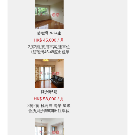
碧瑤灣19-24座
HK$ 45,000 / 月
2房2廁,實用率高,連車位
《碧瑤灣45-48座出租單
位》
貝沙灣6期
HK$ 58,000 / 月
3房2廁,極高層,海景,星級
會所貝沙灣6期出租單位