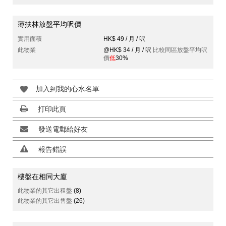
薄扶林放盤平均呎價
實用面積
HK$ 49 / 月 / 呎
此物業
@HK$ 34 / 月 / 呎
比較同區放盤平均呎
價
低
30%
加入到我的心水名單
打印此頁
發送電郵給好友
報告錯誤
樓盤在相同大廈
此物業的其它出租盤
(8)
此物業的其它出售盤
(26)