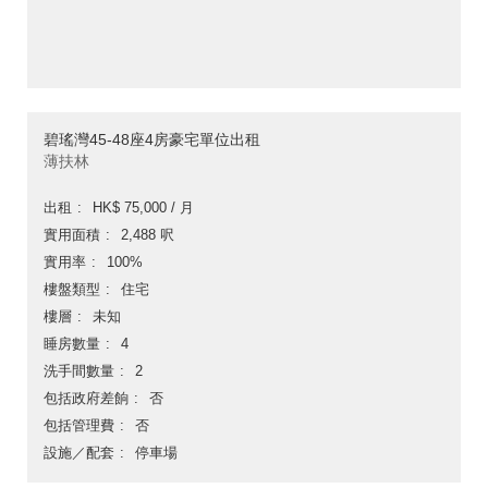
碧瑤灣45-48座4房豪宅單位出租
薄扶林
出租
HK$ 75,000 / 月
實用面積
2,488 呎
實用率
100%
樓盤類型
住宅
樓層
未知
睡房數量
4
洗手間數量
2
包括政府差餉
否
包括管理費
否
設施／配套
停車場