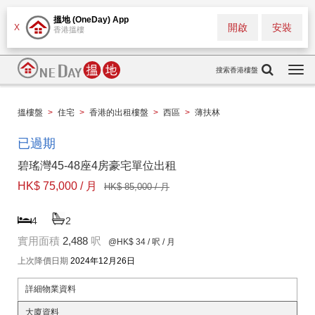
搵地 (OneDay) App
開啟
安裝
X
香港搵樓
搜索香港樓盤
Togg
navi
搵樓盤
>
住宅
>
香港的出租樓盤
>
西區
>
薄扶林
已過期
碧瑤灣45-48座4房豪宅單位出租
HK$ 75,000 / 月
HK$ 85,000 / 月
4
2
實用面積
2,488
呎
@HK$ 34
/ 呎 / 月
上次降價日期
2024年12月26日
詳細物業資料
大廈資料