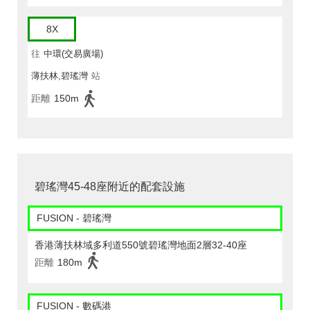
8X
往
中環(交易廣場)
薄扶林,碧瑤灣
站
距離
150m
碧瑤灣45-48座附近的配套設施
FUSION - 碧瑤灣
香港薄扶林域多利道550號碧瑤灣地面2層32-40座
距離
180m
FUSION - 數碼港