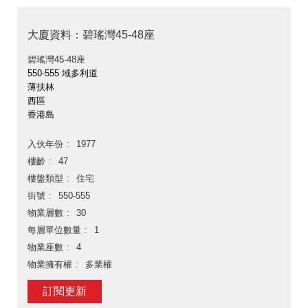
大廈資料：碧瑤灣45-48座
碧瑤灣45-48座
550-555 域多利道
薄扶林
西區
香港島
入伙年份
1977
樓齡
47
樓盤類型
住宅
街號
550-555
物業層數
30
每層單位數量
1
物業座數
4
物業擁有權
多業權
訂閱更新