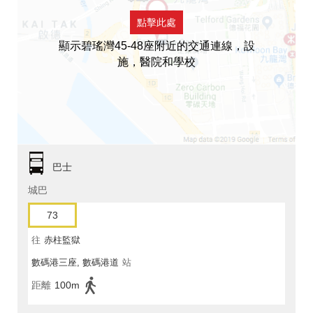
點擊此處
顯示碧瑤灣45-48座附近的交通連線，設
施，醫院和學校
巴士
城巴
73
往
赤柱監獄
數碼港三座, 數碼港道
站
距離
100m