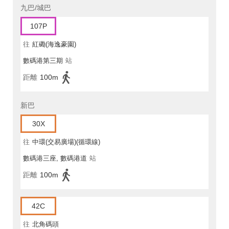
九巴/城巴
107P
往
紅磡(海逸豪園)
數碼港第三期
站
距離
100m
新巴
30X
往
中環(交易廣場)(循環線)
數碼港三座, 數碼港道
站
距離
100m
42C
往
北角碼頭