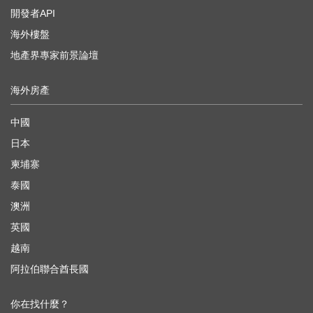
開發者API
海外樓盤
地產界專家前景論壇
海外房產
中國
日本
柬埔寨
泰國
澳洲
英國
越南
阿拉伯聯合酋長國
你在找什麼？