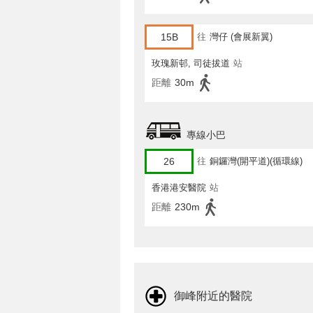
15B
往
灣仔 (會展新翼)
玫瑰新邨, 司徒拔道
站
距離
30m
專線小巴
26
往
銅鑼灣(開平道)(循環線)
香港港安醫院
站
距離
230m
御峰附近的醫院