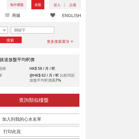
海外樓盤
放盤
登入
註冊
商舖
ENGLISH
搜索
更多搜索選項
拔道放盤平均呎價
面積
HK$ 58 / 月 / 呎
業
@HK$ 62 / 月 / 呎
比較同區
放盤平均呎價
高
7%
查詢類似樓盤
加入到我的心水名單
打印此頁