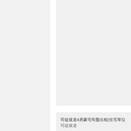
司徒拔道4房豪宅筍盤出租|住宅單位
司徒拔道