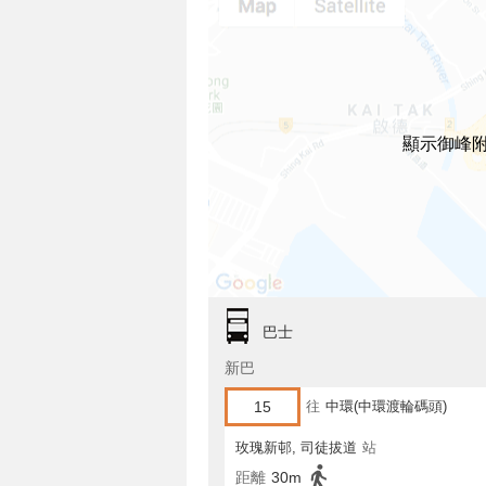
顯示御峰
巴士
新巴
15
往
中環(中環渡輪碼頭)
玫瑰新邨, 司徒拔道
站
距離
30m