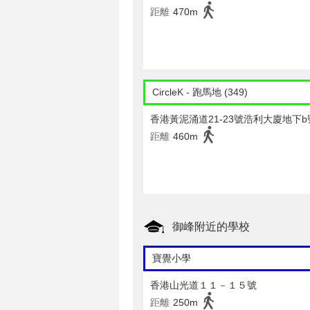
距離
470m
CircleK - 跑馬地 (349)
香港黃泥涌道21-23號浩利大廈地下b
距離
460m
御峰附近的學校
寶覺小學
香港山光道１１－１５號
距離
250m