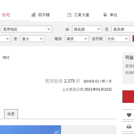
住宅
寫字樓
工業大廈
車位
選擇地區
由
最低價
至
最高價
至
最大
睡房
睡房
洗手間
任何
司徒
>
灣仔
實用
此物
實用面積
2,375
呎
@HK$ 62
/ 呎 / 月
上次更新日期
2021年01月22日
街景