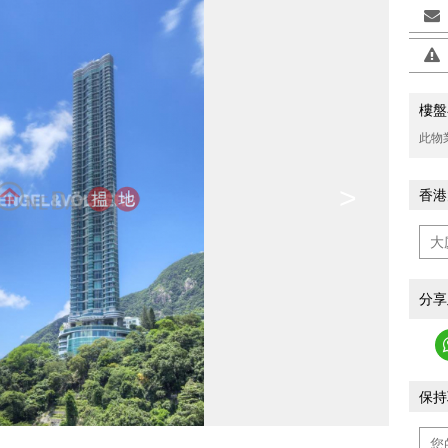
樓盤
此物
>
香港
分享
保持