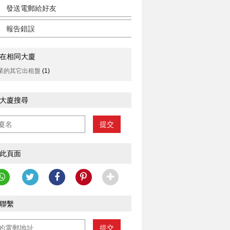
發送電郵給好友
報告錯誤
在相同大廈
業的其它出租盤
(1)
大廈搜尋
提交
此頁面
聯繫
提交