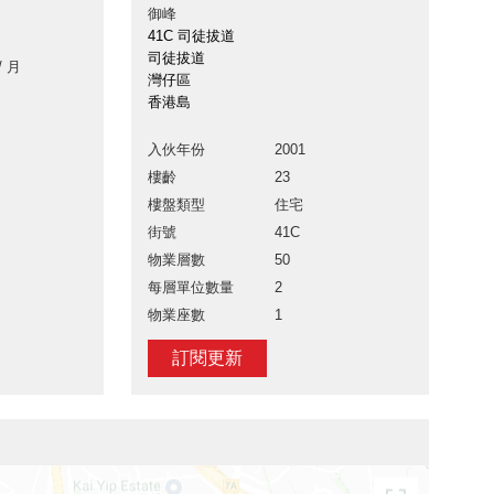
御峰
41C 司徒拔道
司徒拔道
/ 月
灣仔區
香港島
入伙年份
2001
樓齡
23
樓盤類型
住宅
街號
41C
物業層數
50
每層單位數量
2
物業座數
1
訂閱更新