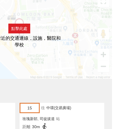
點擊此處
附近的交通連線，設施，醫院和
學校
15
往
中環(交易廣場)
玫瑰新邨, 司徒拔道
站
距離
30m