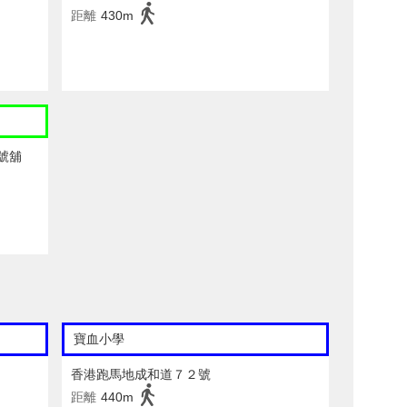
距離
430m
號舖
寶血小學
香港跑馬地成和道７２號
距離
440m