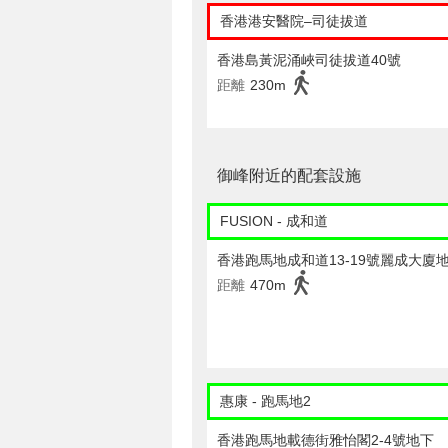
香港港安醫院–司徒拔道
香港島黃泥涌峽司徒拔道40號
距離
230m
御峰附近的配套設施
FUSION - 成和道
香港跑馬地成和道13-19號麗成大廈
距離
470m
惠康 - 跑馬地2
香港跑馬地載德街雅怡閣2-4號地下