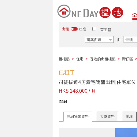
出租
出售
業主盤
建築面績
由
最細
搵樓盤
>
住宅
>
香港的出租樓盤
>
灣仔區
已租了
司徒拔道4房豪宅筍盤出租|住宅單位
HK$ 148,000 / 月
4
詳細物業資料
大廈資料
地圖