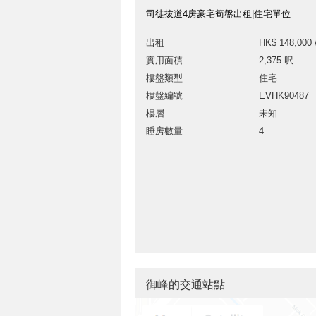
司徒拔道4房豪宅筍盤出租|住宅單位
出租
HK$ 148,000 
實用面積
2,375 呎
樓盤類型
住宅
樓盤編號
EVHK90487
樓層
未知
睡房數量
4
御峰的交通站點