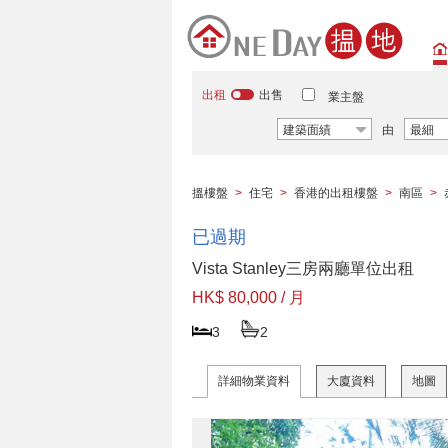
出租
出售
業主盤
建築面績
由
最細
搵樓盤
>
住宅
>
香港的出租樓盤
>
南區
>
已過期
Vista Stanley三房兩廳單位出租
HK$ 80,000 / 月
3
2
詳細物業資料
大廈資料
地圖