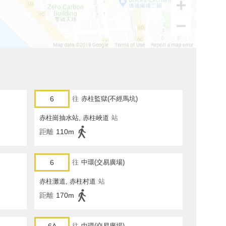
6
往
赤柱監獄(不經馬坑)
赤柱崗抽水站, 赤柱峽道
站
距離
110m
6
往
中環(交易廣場)
赤柱灘道, 赤柱村道
站
距離
170m
往
中環(交易廣場)