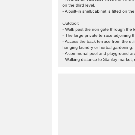
on the third level.
- A built-in shelf/cabinet is fitted on th
Outdoor:
- Walk past the iron gate through the l
- The large private terrace adjoining t
- Access the back terrace from the uti
hanging laundry or herbal gardening.
- A communal pool and playground are
- Walking distance to Stanley market,