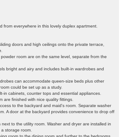
 from everywhere in this lovely duplex apartment.
liding doors and high ceilings onto the private terrace,
e.
t powder room are on the same level, separate from the
ls bright and airy and includes built-in wardrobes and
ardrobes can accommodate queen-size beds plus other
droom could be set up as a study.
ilt-in cabinets, counter tops and essential appliances.
re finished with nice quality fittings.
th access to the backyard and maid's room. Separate washer
room. A door at the backyard provides convenience to drop off
next to the utility room. Washer and dryer are installed in
o a storage room.
 living room to the dining room and further to the bedrooms