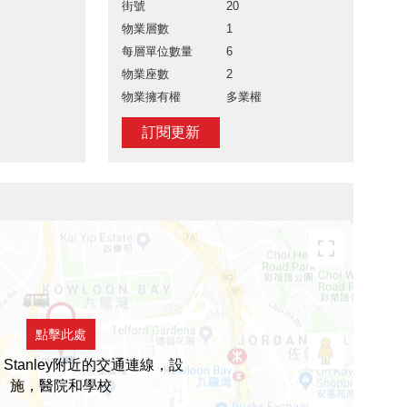
街號
20
物業層數
1
每層單位數量
6
物業座數
2
物業擁有權
多業權
訂閱更新
點擊此處
a Stanley附近的交通連線，設
施，醫院和學校