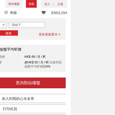
海外樓盤
放盤
登入
註冊
商舖
ENGLISH
搜索
更多搜索選項
放盤平均呎價
面積
HK$ 48 / 月 / 呎
業
@HK$ 50 / 月 / 呎
比較同區
放盤平均呎價
高
4%
查詢類似樓盤
加入到我的心水名單
打印此頁