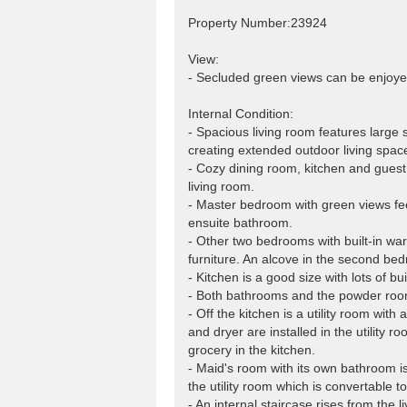
Property Number:23924
View:
- Secluded green views can be enjoyed
Internal Condition:
- Spacious living room features large s
creating extended outdoor living spac
- Cozy dining room, kitchen and gues
living room.
- Master bedroom with green views fee
ensuite bathroom.
- Other two bedrooms with built-in w
furniture. An alcove in the second be
- Kitchen is a good size with lots of bu
- Both bathrooms and the powder room a
- Off the kitchen is a utility room wi
and dryer are installed in the utility 
grocery in the kitchen.
- Maid's room with its own bathroom is 
the utility room which is convertable t
- An internal staircase rises from the