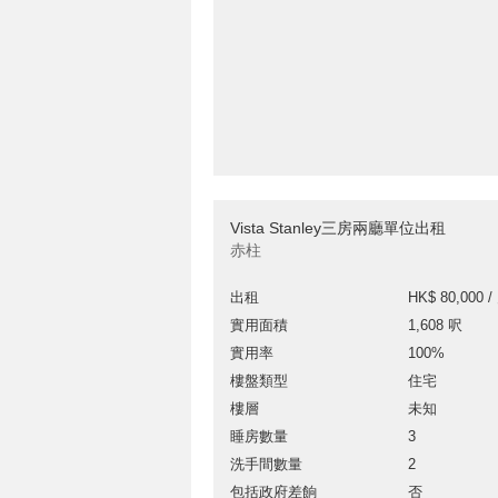
Vista Stanley三房兩廳單位出租
赤柱
出租
HK$ 80,000 /
實用面積
1,608 呎
實用率
100%
樓盤類型
住宅
樓層
未知
睡房數量
3
洗手間數量
2
包括政府差餉
否