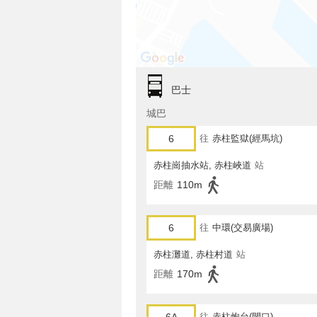
巴士
城巴
6
往
赤柱監獄(經馬坑)
赤柱崗抽水站, 赤柱峽道
站
距離
110m
6
往
中環(交易廣場)
赤柱灘道, 赤柱村道
站
距離
170m
往
赤柱炮台(閘口)