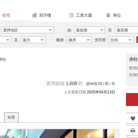
住宅
寫字樓
工業大廈
車位
選擇地區
由
最低價
至
最高價
至
最大
睡房
睡房
洗手間
任何
赤柱
赤柱
實用
此物
實用面積
1,608
呎
@HK$ 50
/ 呎 / 月
上次更新日期
2025年04月13日
街景