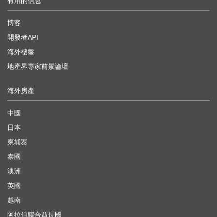
有用的信息
博客
開發者API
海外樓盤
地產界專家前景論壇
海外房產
中國
日本
柬埔寨
泰國
澳洲
英國
越南
阿拉伯聯合酋長國