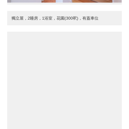
獨立屋，2睡房，1浴室，花園(300呎)，有蓋車位