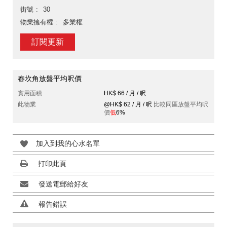
街號
30
物業擁有權
多業權
訂閱更新
舂坎角放盤平均呎價
實用面積
HK$ 66 / 月 / 呎
此物業
@HK$ 62 / 月 / 呎
比較同區放盤平均呎
價
低
6%
加入到我的心水名單
打印此頁
發送電郵給好友
報告錯誤