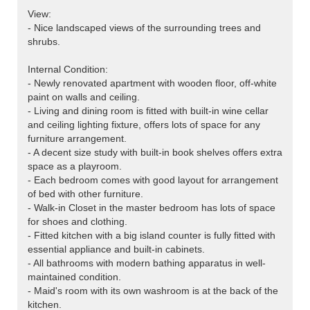
View:
- Nice landscaped views of the surrounding trees and
shrubs.
Internal Condition:
- Newly renovated apartment with wooden floor, off-white
paint on walls and ceiling.
- Living and dining room is fitted with built-in wine cellar
and ceiling lighting fixture, offers lots of space for any
furniture arrangement.
- A decent size study with built-in book shelves offers extra
space as a playroom.
- Each bedroom comes with good layout for arrangement
of bed with other furniture.
- Walk-in Closet in the master bedroom has lots of space
for shoes and clothing.
- Fitted kitchen with a big island counter is fully fitted with
essential appliance and built-in cabinets.
- All bathrooms with modern bathing apparatus in well-
maintained condition.
- Maid's room with its own washroom is at the back of the
kitchen.