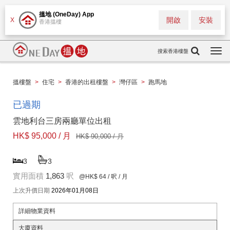
搵地 (OneDay) App
開啟
安裝
X
香港搵樓
搜索香港樓盤
Togg
navi
搵樓盤
>
住宅
>
香港的出租樓盤
>
灣仔區
>
跑馬地
已過期
雲地利台三房兩廳單位出租
HK$ 95,000 / 月
HK$ 90,000 / 月
3
3
實用面積
1,863
呎
@HK$ 64
/ 呎 / 月
上次升價日期
2026年01月08日
詳細物業資料
大廈資料