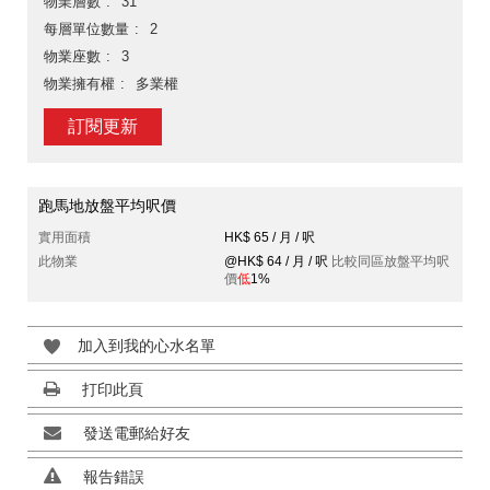
物業層數
31
每層單位數量
2
物業座數
3
物業擁有權
多業權
訂閱更新
跑馬地放盤平均呎價
實用面積
HK$ 65 / 月 / 呎
此物業
@HK$ 64 / 月 / 呎
比較同區放盤平均呎
價
低
1%
加入到我的心水名單
打印此頁
發送電郵給好友
報告錯誤