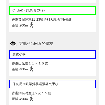
CircleK - 跑馬地 (349)
香港黃泥涌道21-23號浩利大廈地下b號舖
距離
200m
雲地利台附近的學校
寶覺小學
香港山光道１１－１５號
距離
400m
保良局金銀業貿易場張凝文學校
香港銅鑼灣連道２及１２號
距離
490m