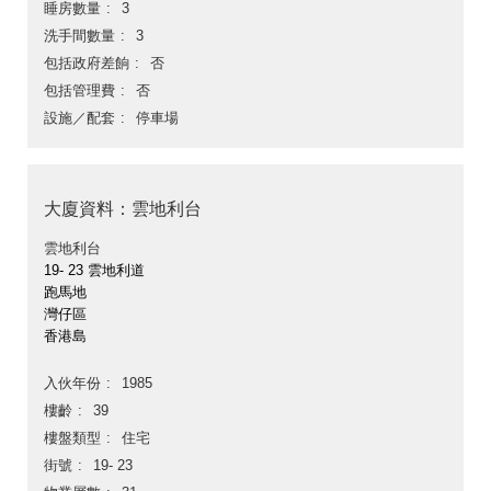
睡房數量
3
洗手間數量
3
包括政府差餉
否
包括管理費
否
設施／配套
停車場
大廈資料：雲地利台
雲地利台
19- 23 雲地利道
跑馬地
灣仔區
香港島
入伙年份
1985
樓齡
39
樓盤類型
住宅
街號
19- 23