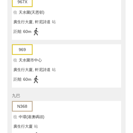
967X
往
天水圍(天恩邨)
廣生行大廈, 軒尼詩道
站
距離
60m
969
往
天水圍市中心
廣生行大廈, 軒尼詩道
站
距離
60m
九巴
N368
往
中環(港澳碼頭)
廣生行大廈
站