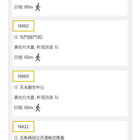
距離
80m
N962
往
屯門(龍門居)
廣生行大廈, 軒尼詩道
站
距離
60m
N969
往
天水圍市中心
廣生行大廈, 軒尼詩道
站
距離
60m
NA11
往
北角碼頭公共運輸交匯處