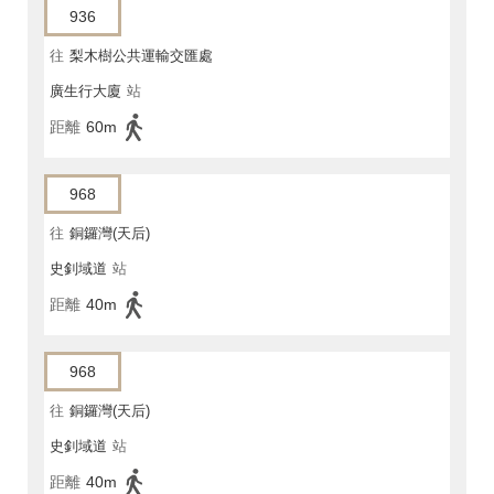
936
往
梨木樹公共運輸交匯處
廣生行大廈
站
距離
60m
968
往
銅鑼灣(天后)
史釗域道
站
距離
40m
968
往
銅鑼灣(天后)
史釗域道
站
距離
40m