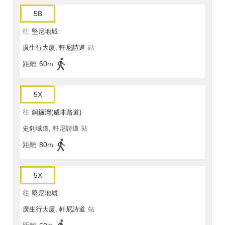
5B
往
堅尼地城
廣生行大廈, 軒尼詩道
站
距離
60m
5X
往
銅鑼灣(威非路道)
史釗域道, 軒尼詩道
站
距離
80m
5X
往
堅尼地城
廣生行大廈, 軒尼詩道
站