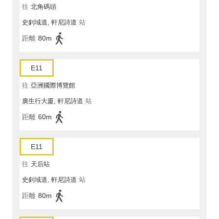
往
北角碼頭
史釗域道, 軒尼詩道
站
距離
80m
E11
往
亞洲國際博覽館
廣生行大廈, 軒尼詩道
站
距離
60m
E11
往
天后站
史釗域道, 軒尼詩道
站
距離
80m