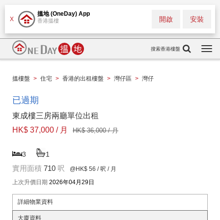
搵地 (OneDay) App
開啟
安裝
X
香港搵樓
搜索香港樓盤
Togg
navi
搵樓盤
>
住宅
>
香港的出租樓盤
>
灣仔區
>
灣仔
已過期
東成樓三房兩廳單位出租
HK$ 37,000 / 月
HK$ 36,000 / 月
3
1
實用面積
710
呎
@HK$ 56
/ 呎 / 月
上次升價日期
2026年04月29日
詳細物業資料
大廈資料