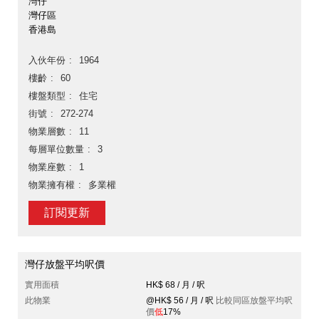
灣仔
灣仔區
香港島
入伙年份
1964
樓齡
60
樓盤類型
住宅
街號
272-274
物業層數
11
每層單位數量
3
物業座數
1
物業擁有權
多業權
訂閱更新
灣仔放盤平均呎價
實用面積
HK$ 68 / 月 / 呎
此物業
@HK$ 56 / 月 / 呎
比較同區放盤平均呎
價
低
17%