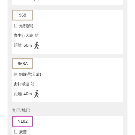
968
往
元朗(西)
廣生行大廈
站
距離
60m
968A
往
銅鑼灣(天后)
史釗域道
站
距離
40m
九巴/城巴
N182
往
廣源