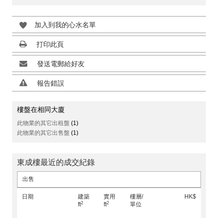
加入到我的心水名單
打印此頁
發送電郵給好友
報告錯誤
樓盤在相同大廈
此物業的其它出租盤
(1)
此物業的其它出售盤
(1)
東成樓最近的成交紀錄
出售
日期
建築
實用
樓層/
HK$
2
2
ft
ft
單位