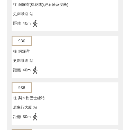
往
銅鑼灣(棉花路)(經石蔭及安蔭)
史釗域道
站
距離
40m
936
往
銅鑼灣
史釗域道
站
距離
40m
936
往
梨木樹巴士總站
廣生行大廈
站
距離
60m