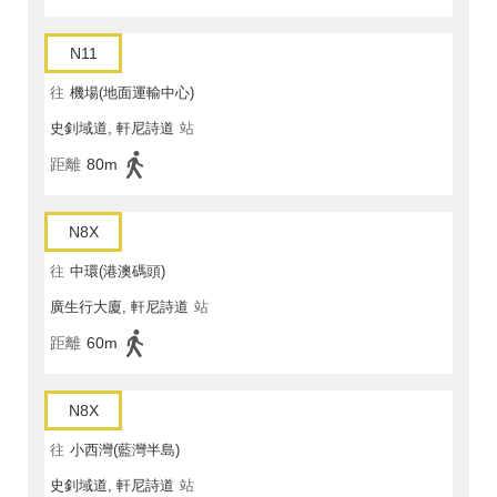
N11
往
機場(地面運輸中心)
史釗域道, 軒尼詩道
站
距離
80m
N8X
往
中環(港澳碼頭)
廣生行大廈, 軒尼詩道
站
距離
60m
N8X
往
小西灣(藍灣半島)
史釗域道, 軒尼詩道
站