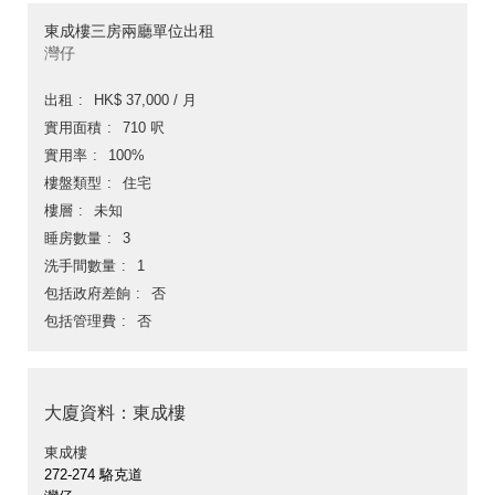
東成樓三房兩廳單位出租
灣仔
出租
HK$ 37,000 / 月
實用面積
710 呎
實用率
100%
樓盤類型
住宅
樓層
未知
睡房數量
3
洗手間數量
1
包括政府差餉
否
包括管理費
否
大廈資料：東成樓
東成樓
272-274 駱克道