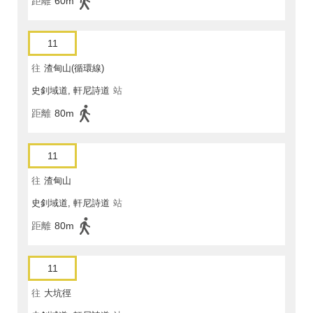
距離
60m
11
往
渣甸山(循環線)
史釗域道, 軒尼詩道
站
距離
80m
11
往
渣甸山
史釗域道, 軒尼詩道
站
距離
80m
11
往
大坑徑