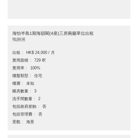
海怡半島1期海韻閣(4座)三房兩廳單位出租
鴨脷洲
出租
HK$ 24,000 / 月
實用面積
729 呎
實用率
100%
樓盤類型
住宅
樓層
未知
睡房數量
3
洗手間數量
2
包括政府差餉
否
包括管理費
否
景觀
海景