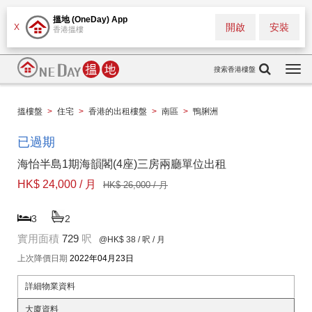
搵地 (OneDay) App
開啟
安裝
X
香港搵樓
搜索香港樓盤
Togg
navi
搵樓盤
>
住宅
>
香港的出租樓盤
>
南區
>
鴨脷洲
已過期
海怡半島1期海韻閣(4座)三房兩廳單位出租
HK$ 24,000 / 月
HK$ 26,000 / 月
3
2
實用面積
729
呎
@HK$ 38
/ 呎 / 月
上次降價日期
2022年04月23日
詳細物業資料
大廈資料