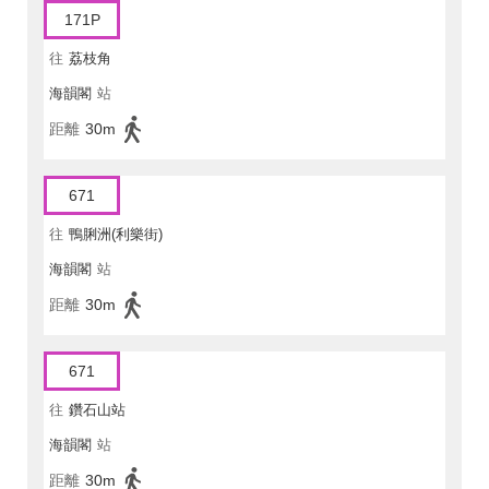
171P
往
荔枝角
海韻閣
站
距離
30m
671
往
鴨脷洲(利樂街)
海韻閣
站
距離
30m
671
往
鑽石山站
海韻閣
站
距離
30m