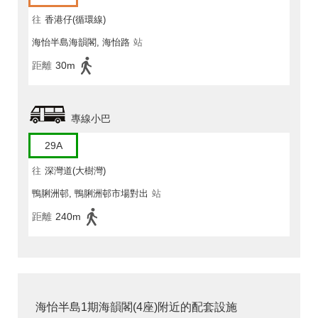
往
香港仔(循環線)
海怡半島海韻閣, 海怡路
站
距離
30m
專線小巴
29A
往
深灣道(大樹灣)
鴨脷洲邨, 鴨脷洲邨市場對出
站
距離
240m
海怡半島1期海韻閣(4座)附近的配套設施