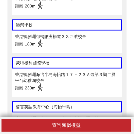
距離
200m
港灣學校
香港鴨脷洲邨鴨脷洲橋道３３２號校舍
距離
180m
蒙特梭利國際學校
香港鴨脷洲海怡半島海怡路１７－２３Ａ號第３期二層
平台幼稚園校舍
距離
230m
啓言英語教育中心（海怡半島）
香港鴨脷洲海怡路１２Ａ號海怡廣場西翼２樓２０９Ｄ
室
查詢類似樓盤
距離
90m