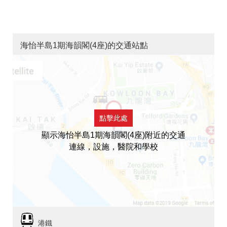
海怡半島1期海韻閣(4座)的交通站點
點擊此處
顯示海怡半島1期海韻閣(4座)附近的交通
連線，設施，醫院和學校
港鐵