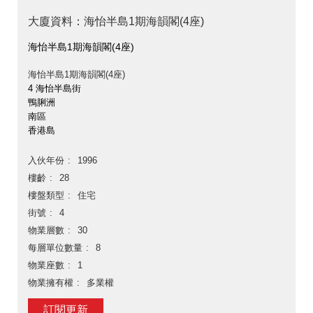
大廈資料：海怡半島1期海韻閣(4座)
海怡半島1期海韻閣(4座)
海怡半島1期海韻閣(4座)
4 海怡半島街
鴨脷洲
南區
香港島
入伙年份
1996
樓齡
28
樓盤類型
住宅
街號
4
物業層數
30
每層單位數量
8
物業座數
1
物業擁有權
多業權
訂閱更新