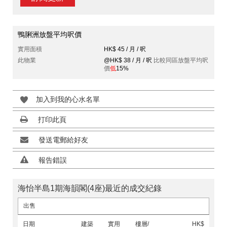
鴨脷洲放盤平均呎價
實用面積
HK$ 45 / 月 / 呎
此物業
@HK$ 38 / 月 / 呎
比較同區放盤平均呎
價
低
15%
加入到我的心水名單
打印此頁
發送電郵給好友
報告錯誤
海怡半島1期海韻閣(4座)最近的成交紀錄
出售
日期
建築
實用
樓層/
HK$