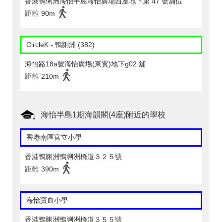
香港鴨俐洲海怡半島海怡廣場西座地下第 47 號舖位
距離
90m
CircleK - 鴨脷洲 (382)
海怡路18a號海怡廣場(東翼)地下g02 舖
距離
210m
海怡半島1期海韻閣(4座)附近的學校
香港南區官立小學
香港鴨脷洲鴨脷洲橋道３２５號
距離
390m
海怡寶血小學
香港鴨脷洲鴨脷洲橋道３５５號