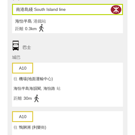
南港島綫 South Island line
海怡半島
港鐵站
距離
0.3km
巴士
城巴
A10
往
機場(地面運輸中心)
海怡半島海韻閣, 海怡路
站
距離
30m
A10
往
鴨脷洲 (利樂街)