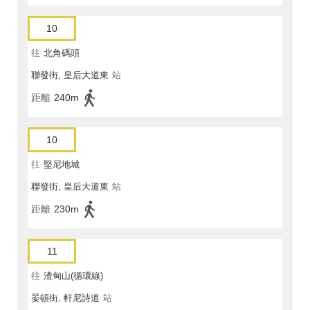
10
往
北角碼頭
聯發街, 皇后大道東
站
距離
240m
10
往
堅尼地城
聯發街, 皇后大道東
站
距離
230m
11
往
渣甸山(循環線)
晏頓街, 軒尼詩道
站