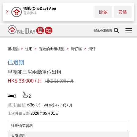
搵地 (OneDay) App
開啟
安裝
X
香港搵樓
搜索香港樓盤
Togg
navi
搵樓盤
>
住宅
>
香港的出租樓盤
>
灣仔區
>
灣仔
已過期
皇朝閣三房兩廳單位出租
HK$ 33,000 / 月
HK$ 31,000 / 月
3
2
實用面積
636
呎
@HK$ 47
/ 呎 / 月
上次升價日期
2026年05月01日
詳細物業資料
大廈資料