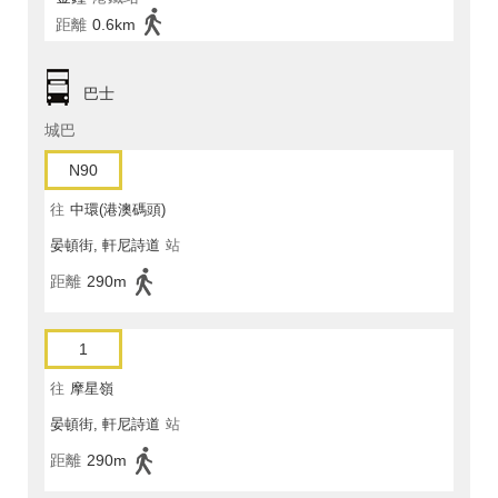
距離
0.6km
巴士
城巴
N90
往
中環(港澳碼頭)
晏頓街, 軒尼詩道
站
距離
290m
1
往
摩星嶺
晏頓街, 軒尼詩道
站
距離
290m