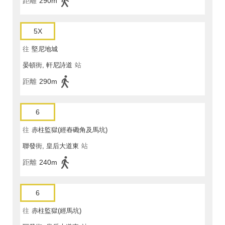
距離
290m
5X
往
堅尼地城
晏頓街, 軒尼詩道
站
距離
290m
6
往
赤柱監獄(經舂磡角及馬坑)
聯發街, 皇后大道東
站
距離
240m
6
往
赤柱監獄(經馬坑)