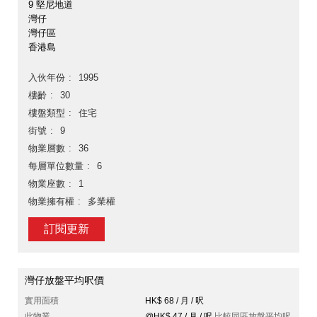
9 堅尼地道
灣仔
灣仔區
香港島
入伙年份
1995
樓齡
30
樓盤類型
住宅
街號
9
物業層數
36
每層單位數量
6
物業座數
1
物業擁有權
多業權
訂閱更新
灣仔放盤平均呎價
實用面積
HK$ 68 / 月 / 呎
此物業
@HK$ 47 / 月 / 呎
比較同區放盤平均呎