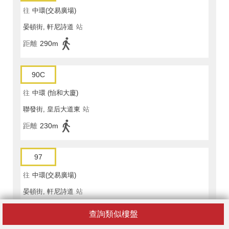
往
中環(交易廣場)
晏頓街, 軒尼詩道
站
距離
290m
90C
往
中環 (怡和大廈)
聯發街, 皇后大道東
站
距離
230m
97
往
中環(交易廣場)
晏頓街, 軒尼詩道
站
距離
290m
查詢類似樓盤