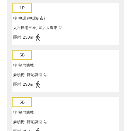
1P
往
中環 (中環街市)
太古廣場三座, 皇后大道東
站
距離
230m
5B
往
堅尼地城
晏頓街, 軒尼詩道
站
距離
290m
5B
往
堅尼地城
晏頓街, 軒尼詩道
站