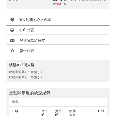
價
低
31%
加入到我的心水名單
打印此頁
發送電郵給好友
報告錯誤
樓盤在相同大廈
此物業的其它出租盤
(1)
此物業的其它出售盤
(6)
皇朝閣最近的成交紀錄
出售
日期
建築
實用
樓層/
HK$
2
2
ft
ft
單位