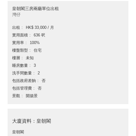
皇朝閣三房兩廳單位出租
灣仔
出租
HK$ 33,000 / 月
實用面積
636 呎
實用率
100%
樓盤類型
住宅
樓層
未知
睡房數量
3
洗手間數量
2
包括政府差餉
否
包括管理費
否
景觀
開揚景
大廈資料：皇朝閣
皇朝閣