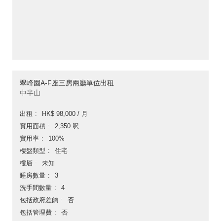
翠峰園A-F座三房兩廳單位出租
中半山
出租
HK$ 98,000 / 月
實用面積
2,350 呎
實用率
100%
樓盤類型
住宅
樓層
未知
睡房數量
3
洗手間數量
4
包括政府差餉
否
包括管理費
否