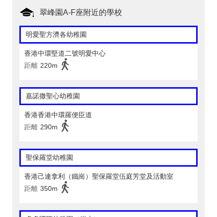
翠峰園A-F座附近的學校
明愛聖方濟各幼稚園
香港中環堅道二號明愛中心
距離
220m
嘉諾撒聖心幼稚園
香港香港中環羅便臣道
距離
290m
聖保羅堂幼稚園
香港己連拿利（鐵崗）聖保羅堂伍庭芳堂及活動室
距離
350m