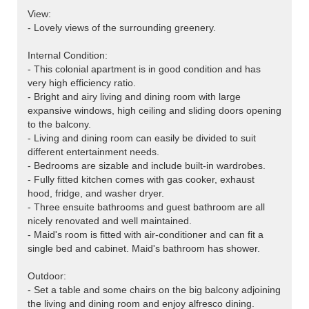
View:
- Lovely views of the surrounding greenery.
Internal Condition:
- This colonial apartment is in good condition and has
very high efficiency ratio.
- Bright and airy living and dining room with large
expansive windows, high ceiling and sliding doors opening
to the balcony.
- Living and dining room can easily be divided to suit
different entertainment needs.
- Bedrooms are sizable and include built-in wardrobes.
- Fully fitted kitchen comes with gas cooker, exhaust
hood, fridge, and washer dryer.
- Three ensuite bathrooms and guest bathroom are all
nicely renovated and well maintained.
- Maid's room is fitted with air-conditioner and can fit a
single bed and cabinet. Maid's bathroom has shower.
Outdoor:
- Set a table and some chairs on the big balcony adjoining
the living and dining room and enjoy alfresco dining.