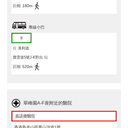
距離
180m
專線小巴
9
往
美利道
寶雲道5號J-K對出
站
距離
520m
翠峰園A-F座附近的醫院
嘉諾撒醫院
香港島半山區舊山頂道1號