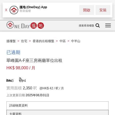
搵地 (OneDay) App
開啟
安裝
X
香港搵樓
搜索香港樓盤
Togg
navi
搵樓盤
>
住宅
>
香港的出租樓盤
>
中區
>
中半山
已過期
翠峰園A-F座三房兩廳單位出租
HK$ 98,000 / 月
3
4
實用面積
2,350
呎
@HK$ 42
/ 呎 / 月
上次更新日期
2025年06月01日
詳細物業資料
大廈資料