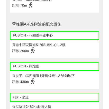
距離
70m
翠峰園A-F座附近的配套設施
FUSION - 花園道科達中心
香港中環花園道51號科達中心1-2樓
距離
290m
FUSION - 輝煌臺
香港半山區西摩道1號輝煌臺1-2 號鋪地下
距離
430m
U購 - 堅道
香港堅道24&24a長庚大廈