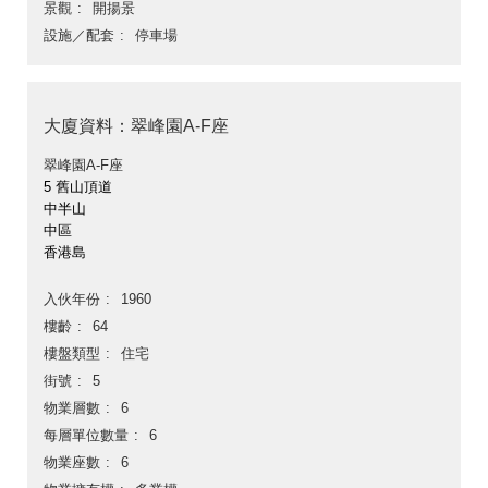
景觀
開揚景
設施／配套
停車場
大廈資料：翠峰園A-F座
翠峰園A-F座
5 舊山頂道
中半山
中區
香港島
入伙年份
1960
樓齡
64
樓盤類型
住宅
街號
5
物業層數
6
每層單位數量
6
物業座數
6