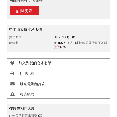
物業擁有權
多業權
訂閱更新
中半山放盤平均呎價
實用面積
HK$ 69 / 月 / 呎
此物業
@HK$ 42 / 月 / 呎
比較同區放盤平均呎
價
低
40%
加入到我的心水名單
打印此頁
發送電郵給好友
報告錯誤
樓盤在相同大廈
此物業的其它出租盤
(3)