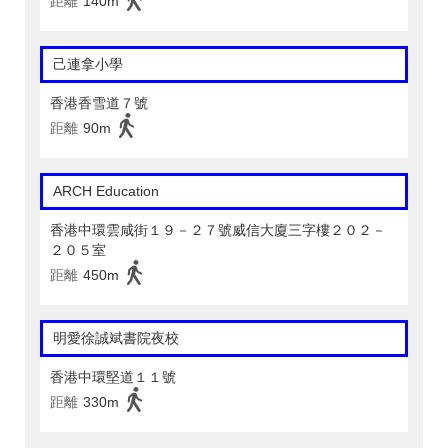
距離
140m
己連拿小學
香港香雪道７號
距離
90m
ARCH Education
香港中環雲咸街１９－２７號威信大廈三字樓２０２－
２０５室
距離
450m
明愛徐誠斌書院夜校
香港中環堅道１１號
距離
330m