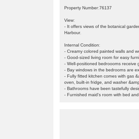
Property Number:76137
View:
- It offers views of the botanical gard
Harbour.
Internal Condition:
- Creamy colored painted walls and wo
- Good-sized living room for easy furni
- Well-positioned bedroooms receive g
- Bay windows in the bedrooms are ex
- Fully fitted kitchen comes with gas 
oven, built-in fridge, and washer &amp
- Bathrooms have been tastefully desig
- Furnished maid's room with bed and 