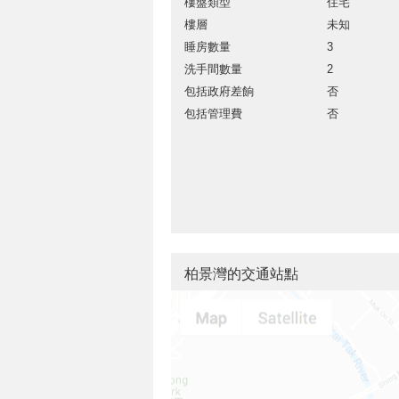
樓盤類型
住宅
樓層
未知
睡房數量
3
洗手間數量
2
包括政府差餉
否
包括管理費
否
柏景灣的交通站點