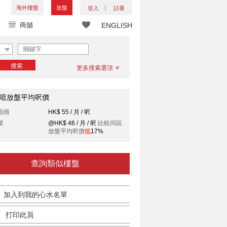
海外樓盤
放盤
登入
註冊
商舖
ENGLISH
搜索
更多搜索選項
咀放盤平均呎價
面積
HK$ 55 / 月 / 呎
業
@HK$ 46 / 月 / 呎
比較同區
放盤平均呎價
低
17%
查詢類似樓盤
加入到我的心水名單
打印此頁