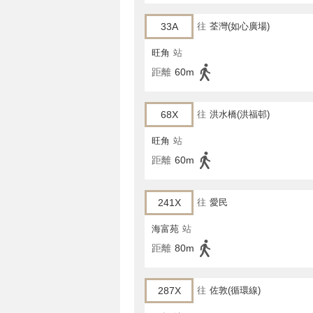
33A
往
荃灣(如心廣場)
旺角
站
距離
60m
68X
往
洪水橋(洪福邨)
旺角
站
距離
60m
241X
往
愛民
海富苑
站
距離
80m
287X
往
佐敦(循環線)