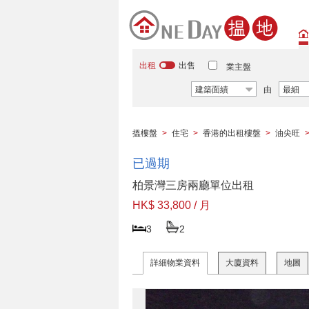
出租
出售
業主盤
建築面績
由
最細
搵樓盤
>
住宅
>
香港的出租樓盤
>
油尖旺
已過期
柏景灣三房兩廳單位出租
HK$ 33,800 / 月
3
2
詳細物業資料
大廈資料
地圖