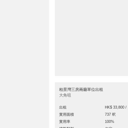
柏景灣三房兩廳單位出租
大角咀
出租
HK$ 33,800 /
實用面積
737 呎
實用率
100%