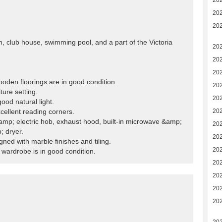
20
20
20
en, club house, swimming pool, and a part of the Victoria
20
20
20
oden floorings are in good condition.
20
ture setting.
20
ood natural light.
cellent reading corners.
20
&amp; electric hob, exhaust hood, built-in microwave &amp;
20
; dryer.
20
ned with marble finishes and tiling.
20
wardrobe is in good condition.
20
20
20
20