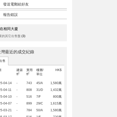
發送電郵給好友
報告錯誤
在相同大廈
業的其它出售盤
(3)
景灣最近的成交紀錄
出售
期
建築
實用
樓層/
HK$
2
2
ft
ft
單位
25-04-14
-
743
45/A
1,580萬
5-04-11
-
808
31/D
1,432萬
25-04-10
-
516
7/F
800萬
25-04-07
-
899
29/C
1,615萬
25-03-21
-
784
50/A
1,580萬