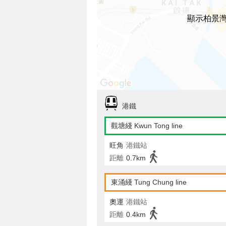
顯示柏景
港鐵
觀塘綫 Kwun Tong line
旺角
港鐵站
距離
0.7km
東涌綫 Tung Chung line
奧運
港鐵站
距離
0.4km