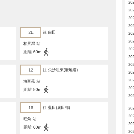
20
20
20
20
2E
往
白田
202
20
柏景灣
站
20
距離
60m
20
20
12
往
尖沙咀東(麼地道)
20
20
海富苑
站
20
距離
80m
20
16
往
藍田(廣田邨)
20
20
旺角
站
20
距離
60m
20