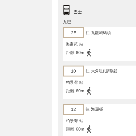
巴士
九巴
2E
往
九龍城碼頭
海富苑
站
距離
80m
10
往
大角咀(循環線)
柏景灣
站
距離
60m
12
往
海麗邨
柏景灣
站
距離
60m