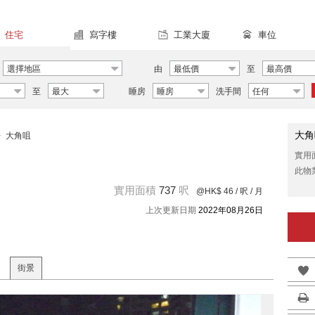
住宅
寫字樓
工業大廈
車位
選擇地區
由
最低價
至
最高價
至
最大
睡房
睡房
洗手間
任何
大角
>
大角咀
實用
此物
實用面積
737
呎
@HK$ 46
/ 呎 / 月
上次更新日期
2022年08月26日
街景