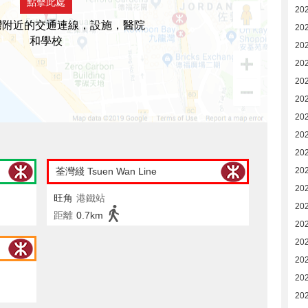
點擊此處
20
灣附近的交通連線，設施，醫院
20
和學校
20
20
20
20
20
20
20
荃灣綫 Tsuen Wan Line
20
20
旺角
港鐵站
20
距離
0.7km
20
202
202
202
202