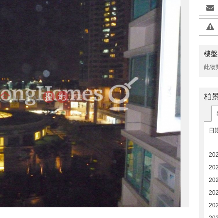
樓盤
此物
>
柏
日
20
202
20
20
20