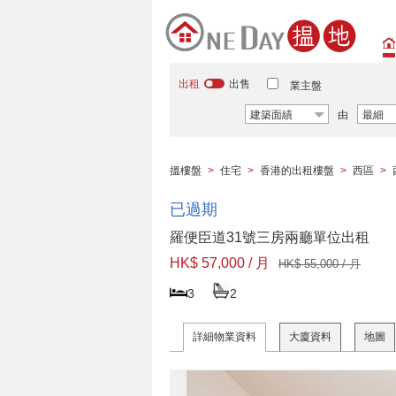
出租
出售
業主盤
建築面績
由
最細
搵樓盤
>
住宅
>
香港的出租樓盤
>
西區
>
已過期
羅便臣道31號三房兩廳單位出租
HK$ 57,000 / 月
HK$ 55,000 / 月
3
2
詳細物業資料
大廈資料
地圖