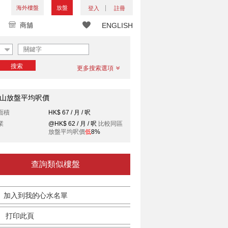
海外樓盤
放盤
登入
註冊
商舖
ENGLISH
搜索
更多搜索選項
山放盤平均呎價
面積
HK$ 67 / 月 / 呎
業
@HK$ 62 / 月 / 呎
比較同區
放盤平均呎價
低
8%
查詢類似樓盤
加入到我的心水名單
打印此頁