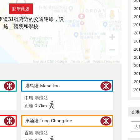
20
點擊此處
20
201
臣道31號附近的交通連線，設
201
施，醫院和學校
201
201
201
201
201
201
201
港島綫 Island line
201
中環
港鐵站
距離
0.7km
香港
東涌綫 Tung Chung line
香港
港鐵站