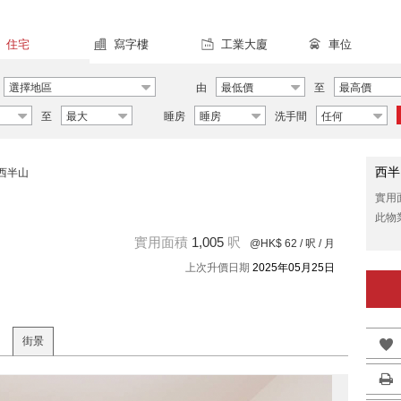
住宅
寫字樓
工業大廈
車位
選擇地區
由
最低價
至
最高價
至
最大
睡房
睡房
洗手間
任何
西半
西半山
實用
此物
實用面積
1,005
呎
@HK$ 62
/ 呎 / 月
上次升價日期
2025年05月25日
街景