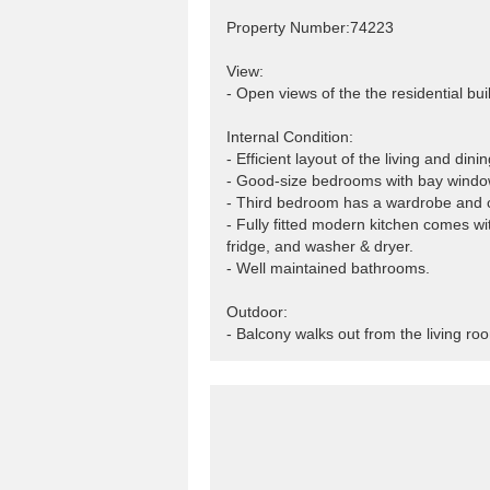
Property Number:74223
View:
- Open views of the the residential bui
Internal Condition:
- Efficient layout of the living and di
- Good-size bedrooms with bay windows
- Third bedroom has a wardrobe and c
- Fully fitted modern kitchen comes w
fridge, and washer & dryer.
- Well maintained bathrooms.
Outdoor:
- Balcony walks out from the living roo