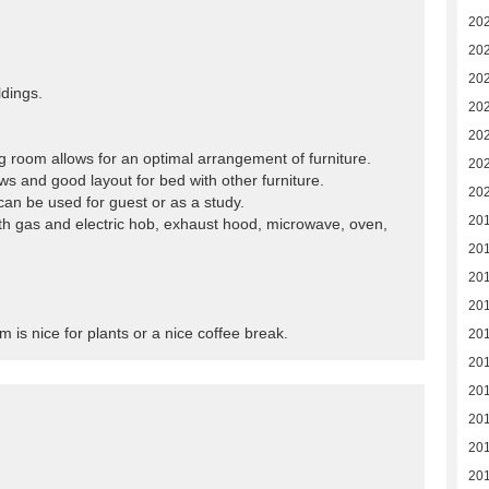
20
20
20
ldings.
20
20
ning room allows for an optimal arrangement of furniture.
20
 and good layout for bed with other furniture.
20
an be used for guest or as a study.
201
ith gas and electric hob, exhaust hood, microwave, oven,
20
20
20
m is nice for plants or a nice coffee break.
20
20
20
20
20
20