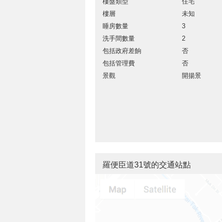
樓盤類型
住宅
樓層
未知
睡房數量
3
洗手間數量
2
包括政府差餉
否
包括管理費
否
景觀
開揚景
羅便臣道31號的交通站點