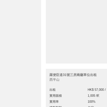
羅便臣道31號三房兩廳單位出租
西半山
出租
HK$ 57,000 /
實用面積
1,005 呎
實用率
100%