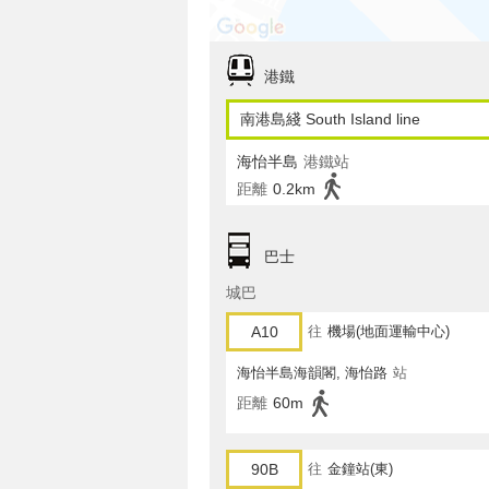
港鐵
南港島綫 South Island line
海怡半島
港鐵站
距離
0.2km
巴士
城巴
A10
往
機場(地面運輸中心)
海怡半島海韻閣, 海怡路
站
距離
60m
90B
往
金鐘站(東)