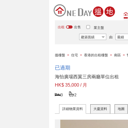
出租
出售
業主盤
建築面績
由
最細
搵樓盤
>
住宅
>
香港的出租樓盤
>
南區
>
已過期
海怡廣場西翼三房兩廳單位出租
HK$ 35,000 / 月
3
2
詳細物業資料
大廈資料
地圖