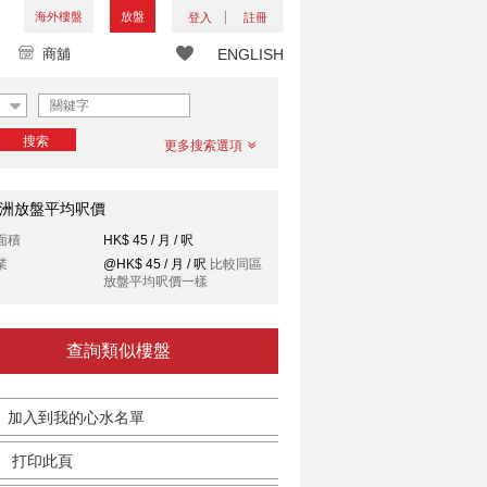
海外樓盤
放盤
登入
註冊
商舖
ENGLISH
搜索
更多搜索選項
洲放盤平均呎價
面積
HK$ 45 / 月 / 呎
業
@HK$ 45 / 月 / 呎
比較同區
放盤平均呎價一樣
查詢類似樓盤
加入到我的心水名單
打印此頁