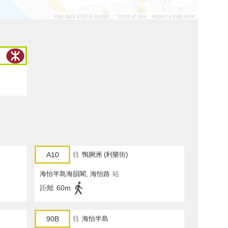
A10
往
鴨脷洲 (利樂街)
海怡半島海韻閣, 海怡路
站
距離
60m
90B
往
海怡半島