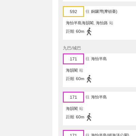
592
往
銅鑼灣(摩頓臺)
海怡半島海韻閣, 海怡路
站
距離
60m
九巴/城巴
171
往
海怡半島
海韻閣
站
距離
60m
171
往
海怡半島
海韻閣
站
距離
60m
171
往
海怡半島(經海洋公園)