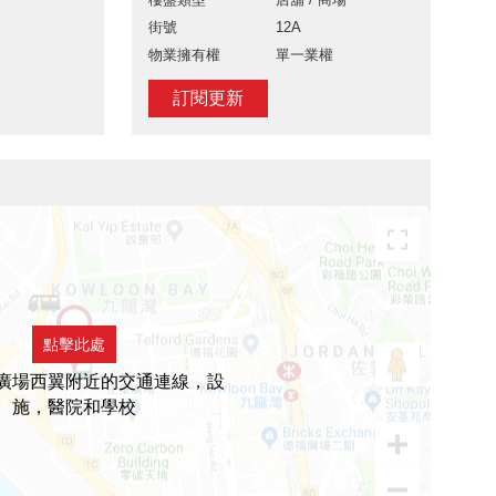
街號
12A
物業擁有權
單一業權
訂閱更新
點擊此處
廣場西翼附近的交通連線，設
施，醫院和學校