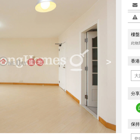
樓盤
此物
>
香港
分享
保持