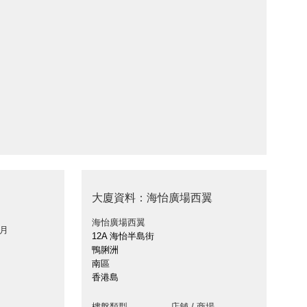
大廈資料：海怡廣場西翼
海怡廣場西翼
 月
12A 海怡半島街
鴨脷洲
南區
香港島
樓盤類型
店舖 / 商場