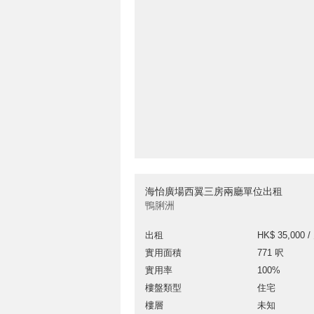
海怡廣場西翼三房兩廳單位出租
鴨脷洲
出租
HK$ 35,000 /
實用面積
771 呎
實用率
100%
樓盤類型
住宅
樓層
未知