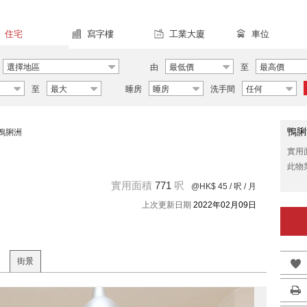
住宅
寫字樓
工業大廈
車位
選擇地區
由
最低價
至
最高價
至
最大
睡房
睡房
洗手間
任何
鴨脷
鴨脷洲
實用
此物
實用面積
771
呎
@HK$ 45
/ 呎 / 月
上次更新日期
2022年02月09日
街景