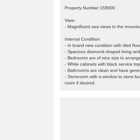
Property Number:159000
View:
- Magnificent sea views to the mountai
Internal Condition:
- In brand new condition with tiled flo
- Spacious diamond-shaped living and
- Bedrooms are of nice size to arran
- White cabinets with black service t
- Bathrooms are clean and have gene
- Storeroom with a window to store bu
room if desired.