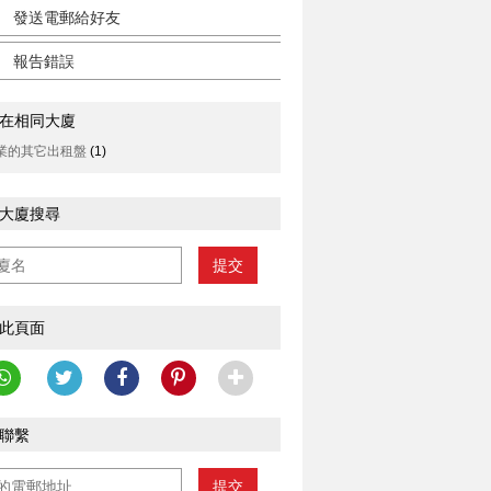
發送電郵給好友
報告錯誤
在相同大廈
業的其它出租盤
(1)
大廈搜尋
提交
此頁面
聯繫
提交