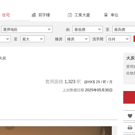
住宅
寫字樓
工業大廈
車位
選擇地區
由
最低價
至
最高價
至
最大
睡房
睡房
洗手間
任何
火炭
火炭
實用
此物
實用面積
1,323
呎
@HK$ 29
/ 呎 / 月
上次降價日期
2025年05月30日