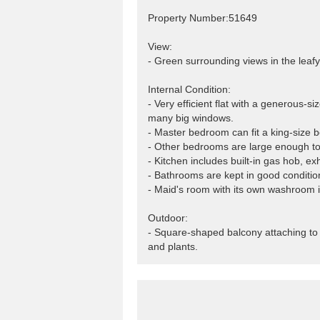
Property Number:51649
View:
- Green surrounding views in the leafy
Internal Condition:
- Very efficient flat with a generous-
many big windows.
- Master bedroom can fit a king-size 
- Other bedrooms are large enough to
- Kitchen includes built-in gas hob, e
- Bathrooms are kept in good conditio
- Maid's room with its own washroom is
Outdoor:
- Square-shaped balcony attaching to 
and plants.