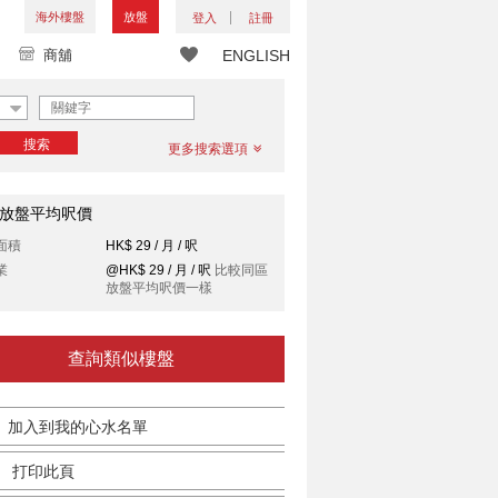
海外樓盤
放盤
登入
註冊
商舖
ENGLISH
搜索
更多搜索選項
放盤平均呎價
面積
HK$ 29 / 月 / 呎
業
@HK$ 29 / 月 / 呎
比較同區
放盤平均呎價一樣
查詢類似樓盤
加入到我的心水名單
打印此頁