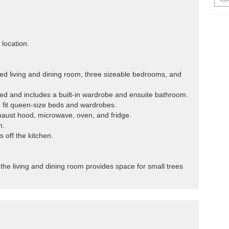
 location.
sized living and dining room, three sizeable bedrooms, and
bed and includes a built-in wardrobe and ensuite bathroom.
 fit queen-size beds and wardrobes.
xhaust hood, microwave, oven, and fridge.
n.
 off the kitchen.
the living and dining room provides space for small trees