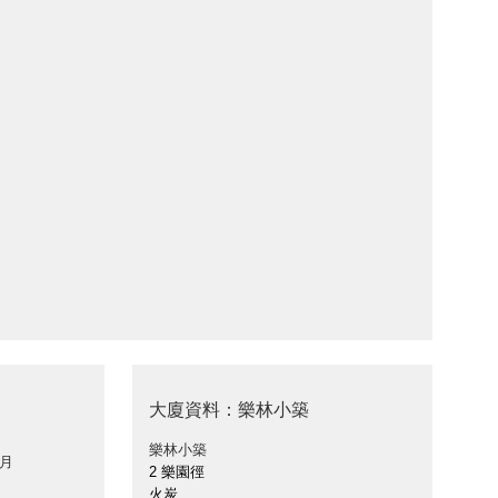
大廈資料：樂林小築
樂林小築
 月
2 樂園徑
火炭