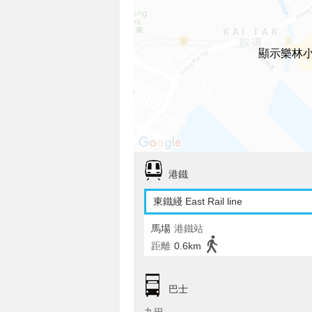
顯示樂林
港鐵
東鐵綫 East Rail line
馬場
港鐵站
距離
0.6km
巴士