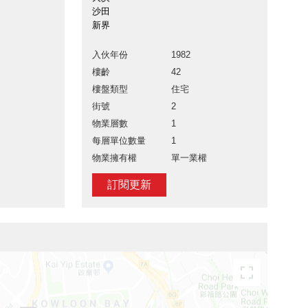
沙田
新界
入伙年份
1982
樓齡
42
樓盤類型
住宅
街號
2
物業層數
1
每層單位數量
1
物業擁有權
單一業權
訂閱更新