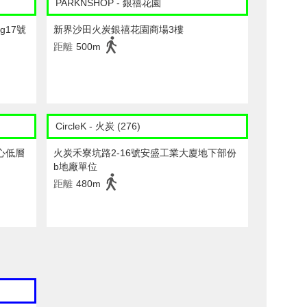
PARKNSHOP - 銀禧花園
g17號
新界沙田火炭銀禧花園商場3樓
距離
500m
CircleK - 火炭 (276)
心低層
火炭禾寮坑路2-16號安盛工業大廈地下部份
b地廠單位
距離
480m