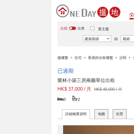
出租
出售
業主盤
建築面績
由
最細
搵樓盤
>
住宅
>
香港的出租樓盤
>
沙田
>
已過期
樂林小築三房兩廳單位出租
HK$ 37,000 / 月
HK$ 40,000 / 月
3
2
詳細物業資料
地圖
街景