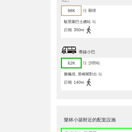
九巴
88K
往
顯徑
駿景園巴士總站
站
距離
350m
專線小巴
62K
往
沙田站
樂楓徑, 景峰閣對出
站
距離
140m
樂林小築附近的配套設施