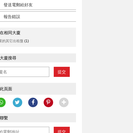
發送電郵給好友
報告錯誤
在相同大廈
業的其它出租盤
(1)
大廈搜尋
提交
此頁面
聯繫
提交