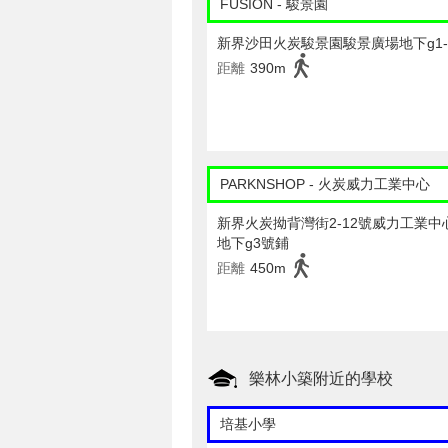
FUSION - 駿景園
新界沙田火炭駿景園駿景廣場地下g1-
距離
390m
PARKNSHOP - 火炭威力工業中心
新界火炭拗背灣街2-12號威力工業中
地下g3號鋪
距離
450m
樂林小築附近的學校
培基小學