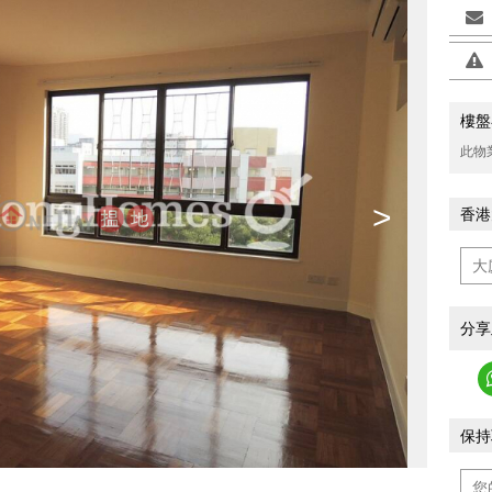
樓盤
此物
>
香港
分享
保持