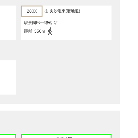
280X
往
尖沙咀東(麼地道)
駿景園巴士總站
站
距離
350m