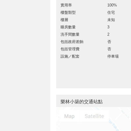
實用率
100%
樓盤類型
住宅
樓層
未知
睡房數量
3
洗手間數量
2
包括政府差餉
否
包括管理費
否
設施／配套
停車場
樂林小築的交通站點