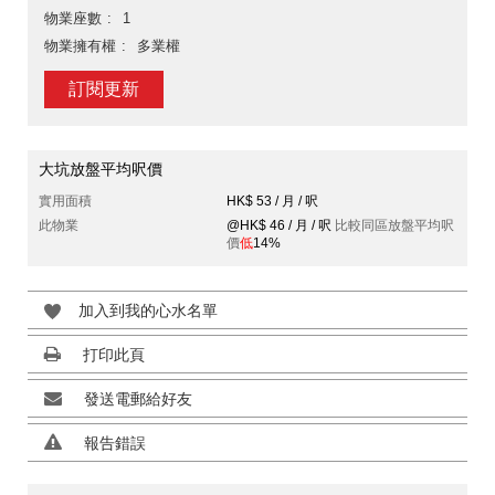
物業座數
1
物業擁有權
多業權
訂閱更新
大坑放盤平均呎價
實用面積
HK$ 53 / 月 / 呎
此物業
@HK$ 46 / 月 / 呎
比較同區放盤平均呎
價
低
14%
加入到我的心水名單
打印此頁
發送電郵給好友
報告錯誤