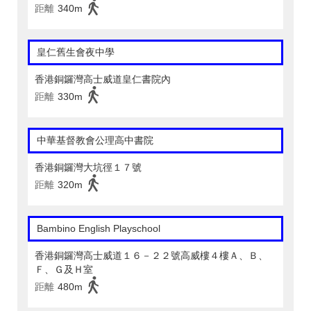
距離
340m
皇仁舊生會夜中學
香港銅鑼灣高士威道皇仁書院內
距離
330m
中華基督教會公理高中書院
香港銅鑼灣大坑徑１７號
距離
320m
Bambino English Playschool
香港銅鑼灣高士威道１６－２２號高威樓４樓Ａ、Ｂ、
Ｆ、Ｇ及Ｈ室
距離
480m