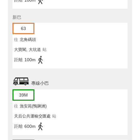
距離
100m
新巴
63
往
北角碼頭
大寶閣, 大坑道
站
距離
100m
專線小巴
39M
往
漁安苑(鴨脷洲)
天后公共運輸交匯處
站
距離
600m