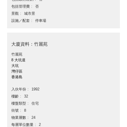
包括管理費
否
景觀
城市景
設施／配套
停車場
大廈資料：竹麗苑
竹麗苑
8 大坑道
大坑
灣仔區
香港島
入伙年份
1992
樓齡
32
樓盤類型
住宅
街號
8
物業層數
24
每層單位數量
2