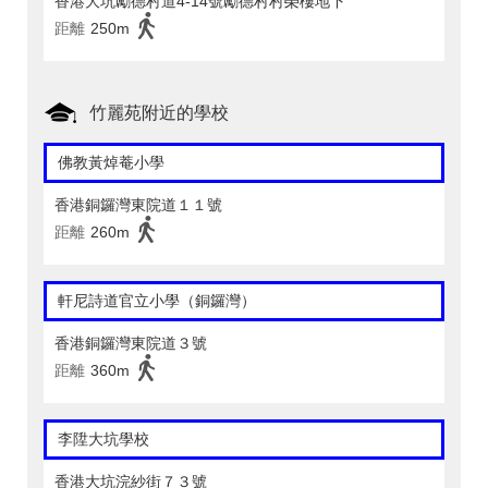
香港大坑勵德村道4-14號勵德村村榮樓地下
距離
250m
竹麗苑附近的學校
佛教黃焯菴小學
香港銅鑼灣東院道１１號
距離
260m
軒尼詩道官立小學（銅鑼灣）
香港銅鑼灣東院道３號
距離
360m
李陞大坑學校
香港大坑浣紗街７３號