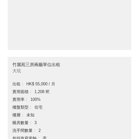
竹麗苑三房兩廳單位出租
大坑
出租
HK$ 55,000 / 月
實用面積
1,208 呎
實用率
100%
樓盤類型
住宅
樓層
未知
睡房數量
3
洗手間數量
2
包括政府差餉
否