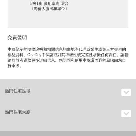
3房1廁,實用率高,露台
《海倫大廈出租單位》
免責聲明
本頁顯示的樓盤說明和相關信息均由地產代理或業主或第三方提供的
樓盤資料。OneDay不保證或對其準確性或完整性承擔任何責任。請聯
絡放盤者獲取更多詳細信息。您訪問和使用本協議內容的風險由您自
行承擔。
熱門住宅區域
熱門住宅大廈