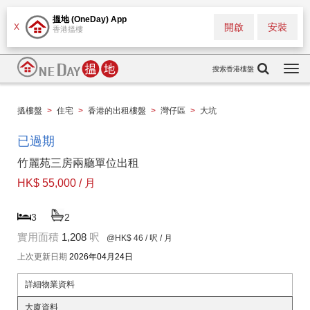
搵地 (OneDay) App
開啟
安裝
X
香港搵樓
搜索香港樓盤
Togg
navi
搵樓盤
>
住宅
>
香港的出租樓盤
>
灣仔區
>
大坑
已過期
竹麗苑三房兩廳單位出租
HK$ 55,000 / 月
3
2
實用面積
1,208
呎
@HK$ 46
/ 呎 / 月
上次更新日期
2026年04月24日
詳細物業資料
大廈資料