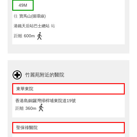
49M
往
寶馬山(循環線)
港鐵天后站巴士總站
站
距離
600m
竹麗苑附近的醫院
東華東院
香港島銅鑼灣掃桿埔東院道19號
距離
360m
聖保祿醫院