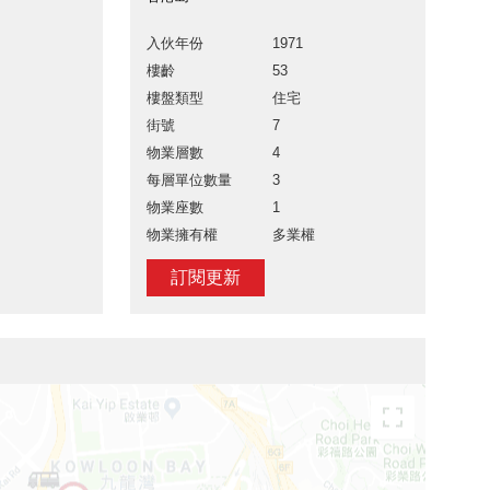
入伙年份
1971
樓齡
53
樓盤類型
住宅
街號
7
物業層數
4
每層單位數量
3
物業座數
1
物業擁有權
多業權
訂閱更新