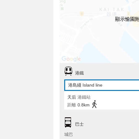
顯示愉園
港鐵
港島綫 Island line
天后
港鐵站
距離
0.8km
巴士
城巴