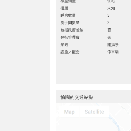
樓盤類型
住宅
樓層
未知
睡房數量
3
洗手間數量
2
包括政府差餉
否
包括管理費
否
景觀
開揚景
設施／配套
停車場
愉園的交通站點