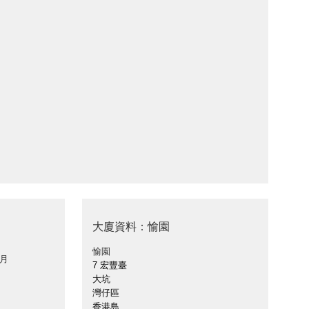
大廈資料：愉園
愉園
 月
7 宏豐臺
大坑
灣仔區
香港島