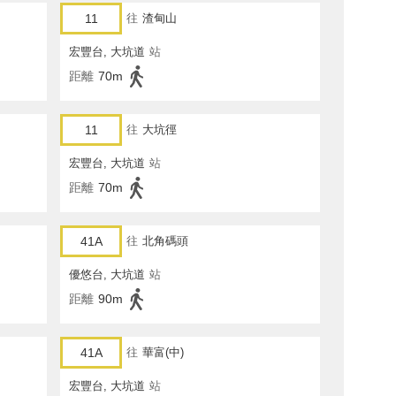
11
往
渣甸山
宏豐台, 大坑道
站
距離
70m
11
往
大坑徑
宏豐台, 大坑道
站
距離
70m
41A
往
北角碼頭
優悠台, 大坑道
站
距離
90m
41A
往
華富(中)
宏豐台, 大坑道
站