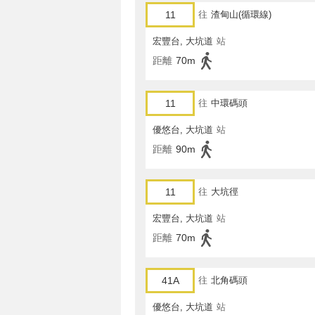
11
往
渣甸山(循環線)
宏豐台, 大坑道
站
距離
70m
11
往
中環碼頭
優悠台, 大坑道
站
距離
90m
11
往
大坑徑
宏豐台, 大坑道
站
距離
70m
41A
往
北角碼頭
優悠台, 大坑道
站