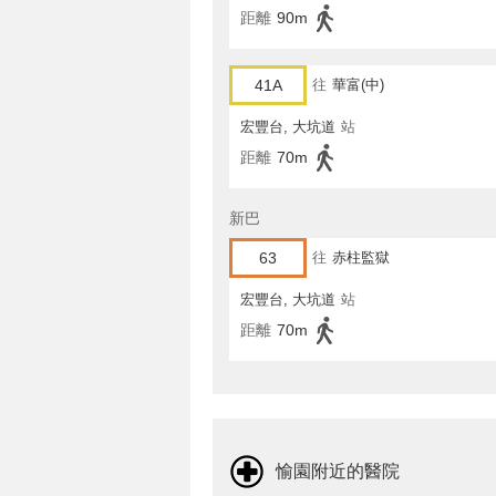
距離
90m
41A
往
華富(中)
宏豐台, 大坑道
站
距離
70m
新巴
63
往
赤柱監獄
宏豐台, 大坑道
站
距離
70m
愉園附近的醫院