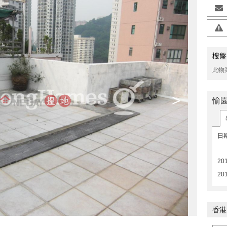
樓盤
此物
>
愉
日
20
20
香港