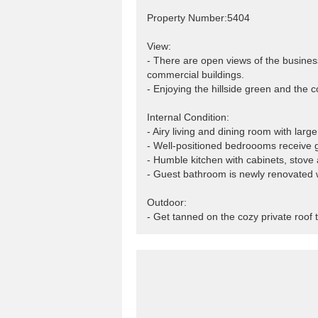
Property Number:5404
View:
- There are open views of the business 
commercial buildings.
- Enjoying the hillside green and the 
Internal Condition:
- Airy living and dining room with larg
- Well-positioned bedroooms receive g
- Humble kitchen with cabinets, stov
- Guest bathroom is newly renovated w
Outdoor:
- Get tanned on the cozy private roof 