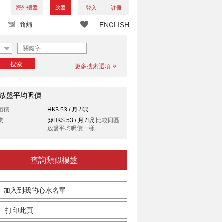
海外樓盤
放盤
登入
註冊
商舖
ENGLISH
搜索
更多搜索選項
放盤平均呎價
面積
HK$ 53 / 月 / 呎
業
@HK$ 53 / 月 / 呎
比較同區
放盤平均呎價一樣
查詢類似樓盤
加入到我的心水名單
打印此頁