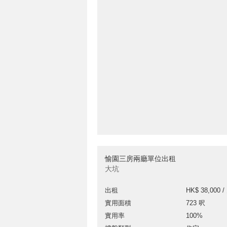
愉園三房兩廳單位出租
大坑
出租
HK$ 38,000 /
實用面積
723 呎
實用率
100%