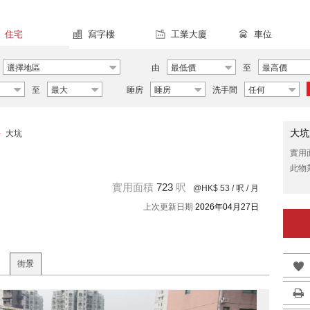
住宅
寫字樓
工業大廈
車位
選擇地區
由
最低價
至
最高價
至
最大
睡房
睡房
洗手間
任何
大坑
>
大坑
實用
此物
實用面積
723
呎
@HK$ 53
/ 呎 / 月
上次更新日期
2026年04月27日
街景