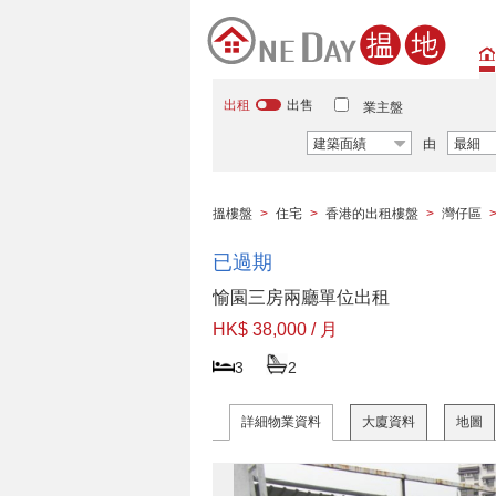
出租
出售
業主盤
建築面績
由
最細
搵樓盤
>
住宅
>
香港的出租樓盤
>
灣仔區
已過期
愉園三房兩廳單位出租
HK$ 38,000 / 月
3
2
詳細物業資料
大廈資料
地圖