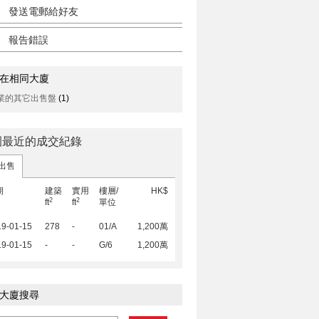
發送電郵給好友
報告錯誤
在相同大廈
業的其它出售盤
(1)
園最近的成交紀錄
出售
期
建築
實用
樓層/
HK$
2
2
ft
ft
單位
19-01-15
278
-
01/A
1,200萬
19-01-15
-
-
G/6
1,200萬
大廈搜尋