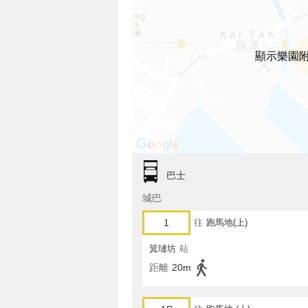
顯示樂園
巴士
城巴
1
往
跑馬地(上)
箕璉坊
站
距離
20m