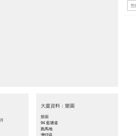
大廈資料：樂園
樂園
 月
94 藍塘道
跑馬地
灣仔區