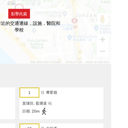
點擊此處
附近的交通連線，設施，醫院和
學校
1
往
摩星嶺
箕璉坊, 藍塘道
站
距離
20m