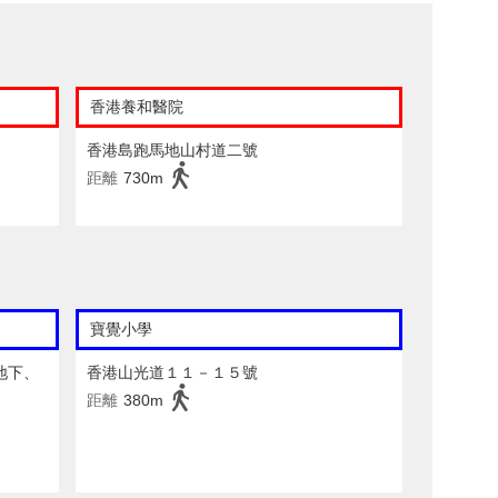
香港養和醫院
香港島跑馬地山村道二號
距離
730m
寶覺小學
地下、
香港山光道１１－１５號
距離
380m