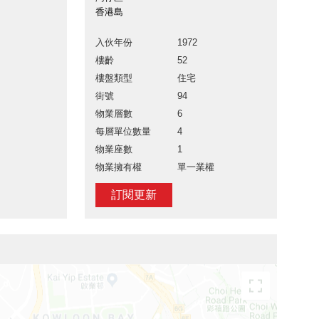
香港島
入伙年份
1972
樓齡
52
樓盤類型
住宅
街號
94
物業層數
6
每層單位數量
4
物業座數
1
物業擁有權
單一業權
訂閱更新