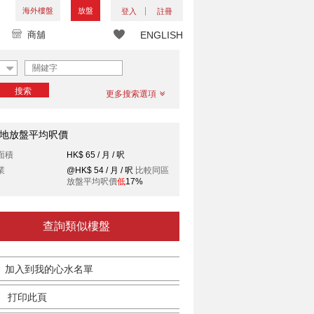
海外樓盤
放盤
登入
註冊
商舖
ENGLISH
搜索
更多搜索選項
地放盤平均呎價
面積
HK$ 65 / 月 / 呎
業
@HK$ 54 / 月 / 呎
比較同區
放盤平均呎價
低
17%
查詢類似樓盤
加入到我的心水名單
打印此頁