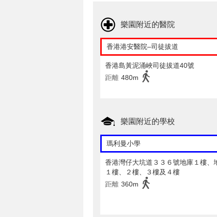
樂園附近的醫院
香港港安醫院–司徒拔道
香港島黃泥涌峽司徒拔道40號
距離
480m
樂園附近的學校
瑪利曼小學
香港灣仔大坑道３３６號地庫１樓、
１樓、２樓、３樓及４樓
距離
360m