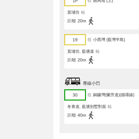
1P
往
跑馬地 (上)
箕璉坊
站
距離
20m
19
往
小西灣 (藍灣半島)
箕璉坊, 藍塘道
站
距離
20m
專線小巴
30
往
銅鑼灣(蘭芳道)(循環線)
冬青道, 藍塘別墅對面
站
距離
40m