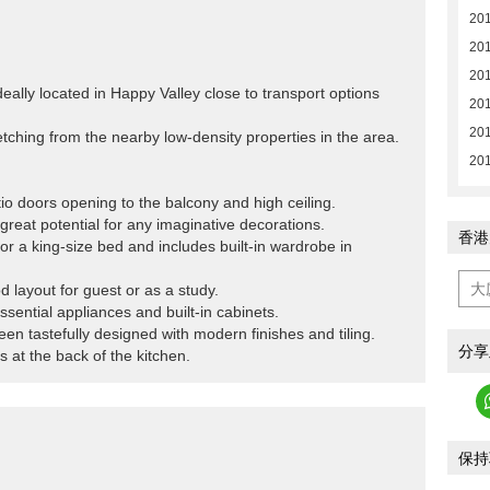
20
20
20
deally located in Happy Valley close to transport options
20
201
etching from the nearby low-density properties in the area.
201
tio doors opening to the balcony and high ceiling.
great potential for any imaginative decorations.
香港
r a king-size bed and includes built-in wardrobe in
 layout for guest or as a study.
essential appliances and built-in cabinets.
n tastefully designed with modern finishes and tiling.
分享
 at the back of the kitchen.
保持