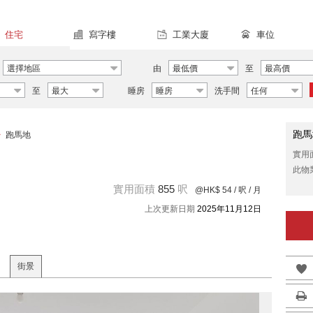
住宅
寫字樓
工業大廈
車位
選擇地區
由
最低價
至
最高價
至
最大
睡房
睡房
洗手間
任何
跑馬
>
跑馬地
實用
此物
實用面積
855
呎
@HK$ 54
/ 呎 / 月
上次更新日期
2025年11月12日
街景