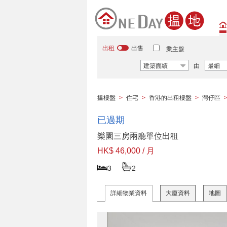
出租
出售
業主盤
建築面績
由
最細
搵樓盤
>
住宅
>
香港的出租樓盤
>
灣仔區
已過期
樂園三房兩廳單位出租
HK$ 46,000 / 月
3
2
詳細物業資料
大廈資料
地圖