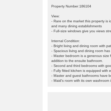
Property Number:186104
View:
- Rare on the market this property is i
and many dining establishments
- Full-size windows give you views str
Internal Condition:
- Bright living and dining room with pa
- Spacious living and dining room has 
- Master bedroom is a generous size fo
addition to the ensuite bathroom.
- Second and third bedrooms with good
- Fully fitted kitchen is equipped with 
- Master and guest bathrooms have bee
- Maid's room with its own washroom is