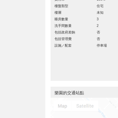
樓盤類型
住宅
樓層
未知
睡房數量
3
洗手間數量
2
包括政府差餉
否
包括管理費
否
設施／配套
停車場
樂園的交通站點