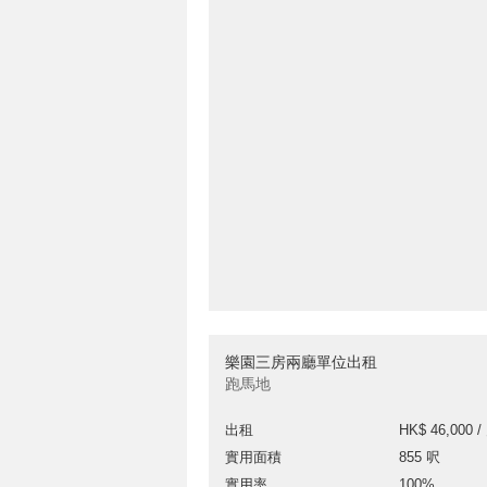
樂園三房兩廳單位出租
跑馬地
出租
HK$ 46,000 /
實用面積
855 呎
實用率
100%