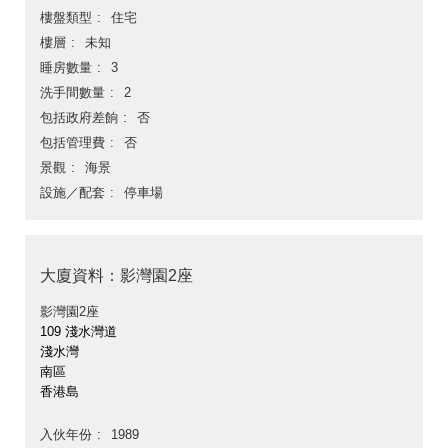
樓盤類型
住宅
樓層
未知
睡房數量
3
洗手間數量
2
包括政府差餉
否
包括管理費
否
景觀
海景
設施／配套
停車場
大廈資料：影灣園2座
影灣園2座
109 淺水灣道
淺水灣
南區
香港島
入伙年份
1989