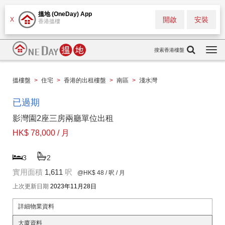
搵地 (OneDay) App
開啟
安裝
X
香港搵樓
搜索香港樓盤
Togg
navi
搵樓盤
>
住宅
>
香港的出租樓盤
>
南區
>
淺水灣
已過期
影灣園2座三房兩廳單位出租
HK$ 78,000 / 月
3
2
實用面積
1,611
呎
@HK$ 48
/ 呎 / 月
上次更新日期
2023年11月28日
詳細物業資料
大廈資料