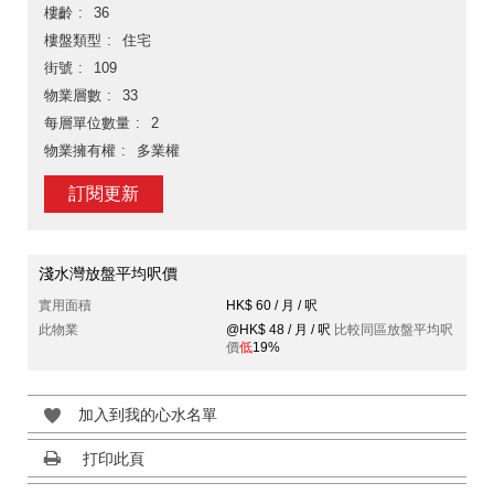
樓齡
36
樓盤類型
住宅
街號
109
物業層數
33
每層單位數量
2
物業擁有權
多業權
訂閱更新
淺水灣放盤平均呎價
實用面積
HK$ 60 / 月 / 呎
此物業
@HK$ 48 / 月 / 呎
比較同區放盤平均呎
價
低
19%
加入到我的心水名單
打印此頁