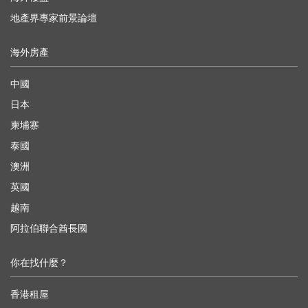
地產界專家前景論壇
海外房產
中國
日本
柬埔寨
泰國
澳洲
英國
越南
阿拉伯聯合酋長國
你在找什麼？
香港租屋