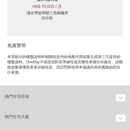
HK$ 70,000 / 月
淺水灣道98號三房兩廳單
位出租
免責聲明
本頁顯示的樓盤說明和相關信息均由地產代理或業主或第三方提供的
樓盤資料。OneDay不保證或對其準確性或完整性承擔任何責任。請聯
絡放盤者獲取更多詳細信息。您訪問和使用本協議內容的風險由您自
行承擔。
熱門住宅區域
熱門住宅大廈