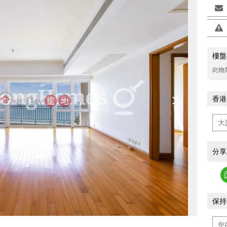
樓盤
此物
>
香港
分享
保持