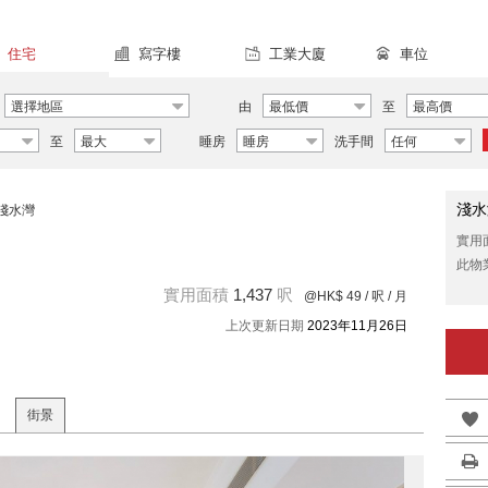
住宅
寫字樓
工業大廈
車位
選擇地區
由
最低價
至
最高價
至
最大
睡房
睡房
洗手間
任何
淺水
淺水灣
實用
此物
實用面積
1,437
呎
@HK$ 49
/ 呎 / 月
上次更新日期
2023年11月26日
街景