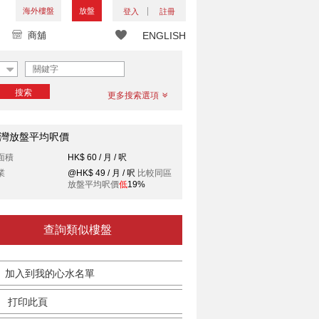
海外樓盤
放盤
登入
註冊
商舖
ENGLISH
搜索
更多搜索選項
灣放盤平均呎價
面積
HK$ 60 / 月 / 呎
業
@HK$ 49 / 月 / 呎
比較同區
放盤平均呎價
低
19%
查詢類似樓盤
加入到我的心水名單
打印此頁