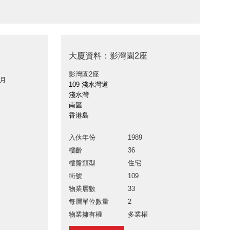
大廈資料：影灣園2座
影灣園2座
 月
109 淺水灣道
淺水灣
南區
香港島
入伙年份
1989
樓齡
36
樓盤類型
住宅
街號
109
物業層數
33
每層單位數量
2
物業擁有權
多業權