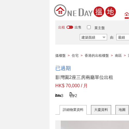
出租
出售
業主盤
建築面績
由
最細
搵樓盤
>
住宅
>
香港的出租樓盤
>
南區
>
已過期
影灣園2座三房兩廳單位出租
HK$ 70,000 / 月
3
2
詳細物業資料
大廈資料
地圖