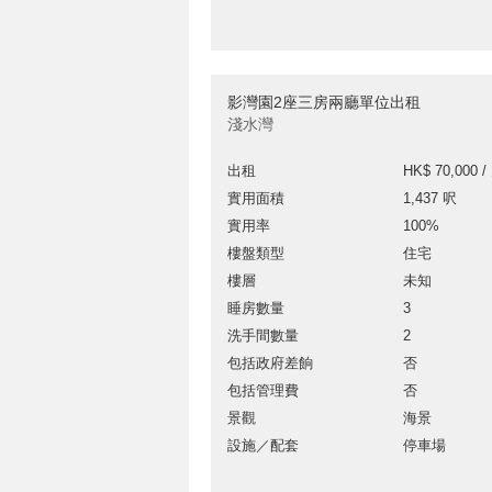
影灣園2座三房兩廳單位出租
淺水灣
出租
HK$ 70,000 /
實用面積
1,437 呎
實用率
100%
樓盤類型
住宅
樓層
未知
睡房數量
3
洗手間數量
2
包括政府差餉
否
包括管理費
否
景觀
海景
設施／配套
停車場