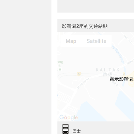
影灣園2座的交通站點
顯示影灣園
巴士