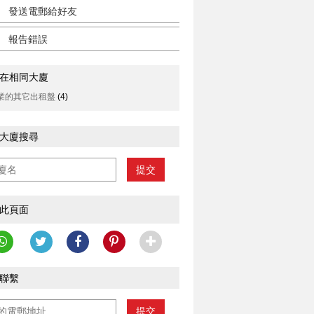
發送電郵給好友
報告錯誤
在相同大廈
業的其它出租盤
(4)
大廈搜尋
提交
此頁面
聯繫
提交