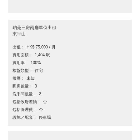
珀苑三房兩廳單位出租
東半山
出租
HK$ 75,000 / 月
實用面積
1,404 呎
實用率
100%
樓盤類型
住宅
樓層
未知
睡房數量
3
洗手間數量
2
包括政府差餉
否
包括管理費
否
設施／配套
停車場