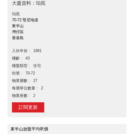
大廈資料：珀苑
珀苑
70-72 堅尼地道
東半山
灣仔區
香港島
入伙年份
1981
樓齡
43
樓盤類型
住宅
街號
70-72
物業層數
27
每層單位數量
2
物業座數
2
訂閱更新
東半山放盤平均呎價