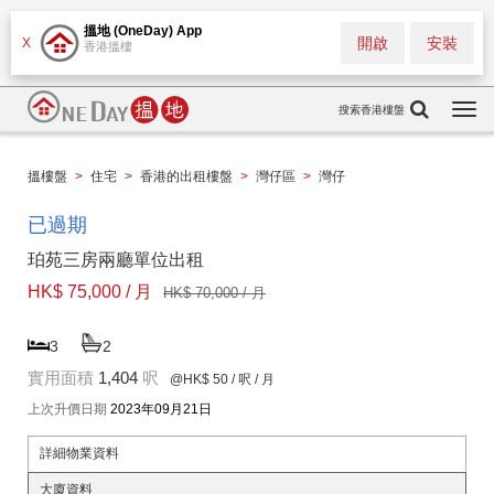
搵地 (OneDay) App
開啟
安裝
X
香港搵樓
搜索香港樓盤
Togg
navi
搵樓盤
>
住宅
>
香港的出租樓盤
>
灣仔區
>
灣仔
已過期
珀苑三房兩廳單位出租
HK$ 75,000 / 月
HK$ 70,000 / 月
3
2
實用面積
1,404
呎
@HK$ 50
/ 呎 / 月
上次升價日期
2023年09月21日
詳細物業資料
大廈資料