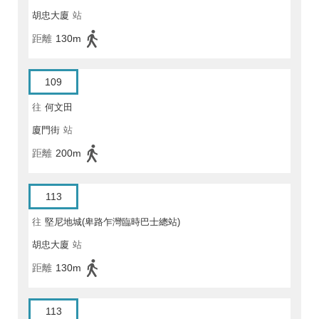
胡忠大廈
站
距離
130m
109
往
何文田
廈門街
站
距離
200m
113
往
堅尼地城(卑路乍灣臨時巴士總站)
胡忠大廈
站
距離
130m
113