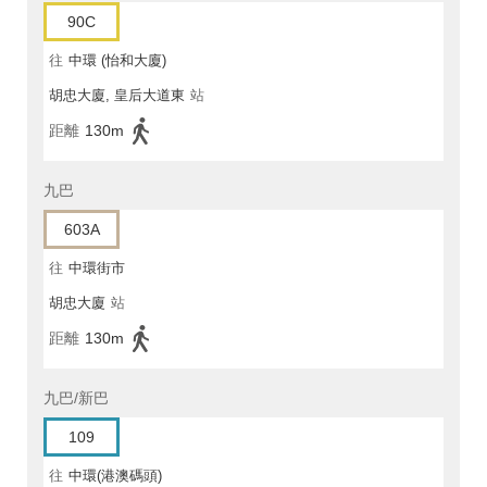
90C
往
中環 (怡和大廈)
胡忠大廈, 皇后大道東
站
距離
130m
九巴
603A
往
中環街市
胡忠大廈
站
距離
130m
九巴/新巴
109
往
中環(港澳碼頭)