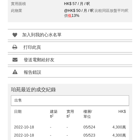
實用面積
HK$ 57 / 月 / 呎
此物業
@HK$ 50 / 月 / 呎
比較同區放盤平均呎
價
低
13%
加入到我的心水名單
打印此頁
發送電郵給好友
報告錯誤
珀苑最近的成交紀錄
出售
日期
建築
實用
樓層/
HK$
2
2
ft
ft
單位
2022-10-18
-
-
05/524
4,300萬
2022-10-18
-
-
05/523
4,300萬