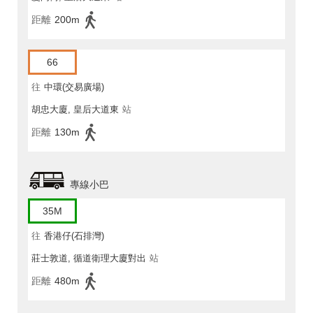
距離
200m
66
往
中環(交易廣場)
胡忠大廈, 皇后大道東
站
距離
130m
專線小巴
35M
往
香港仔(石排灣)
莊士敦道, 循道衛理大廈對出
站
距離
480m