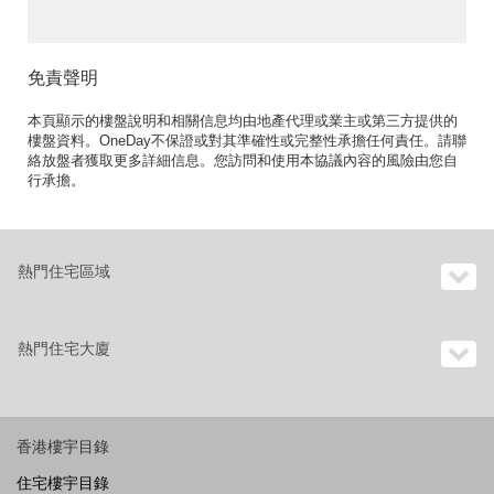
免責聲明
本頁顯示的樓盤說明和相關信息均由地產代理或業主或第三方提供的
樓盤資料。OneDay不保證或對其準確性或完整性承擔任何責任。請聯
絡放盤者獲取更多詳細信息。您訪問和使用本協議內容的風險由您自
行承擔。
熱門住宅區域
熱門住宅大廈
香港樓宇目錄
住宅樓宇目錄