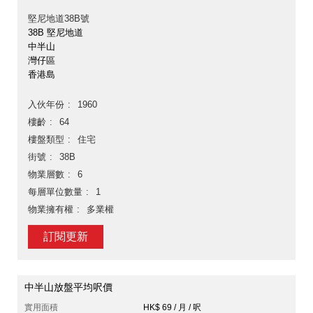
堅尼地道38B號
38B 堅尼地道
中半山
灣仔區
香港島
入伙年份
1960
樓齡
64
樓盤類型
住宅
街號
38B
物業層數
6
每層單位數量
1
物業擁有權
多業權
訂閱更新
中半山放盤平均呎價
實用面積
HK$ 69 / 月 / 呎