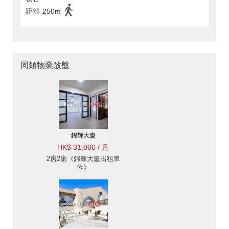
距離
250m
同類物業放盤
錦輝大廈
HK$ 31,000 / 月
2房2廁《錦輝大廈出租單
位》