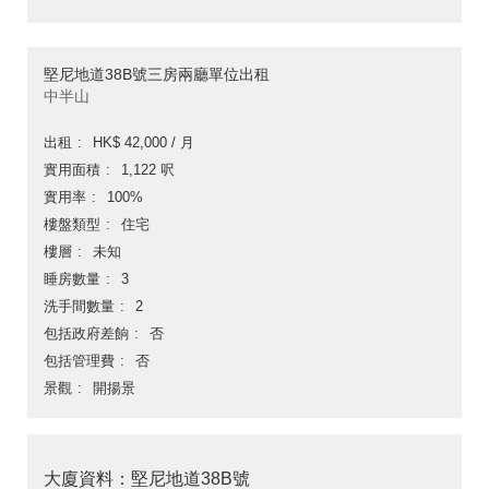
堅尼地道38B號三房兩廳單位出租
中半山
出租
HK$ 42,000 / 月
實用面積
1,122 呎
實用率
100%
樓盤類型
住宅
樓層
未知
睡房數量
3
洗手間數量
2
包括政府差餉
否
包括管理費
否
景觀
開揚景
大廈資料：堅尼地道38B號