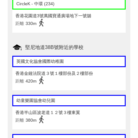
CircleK - 中環 (234)
香港花園道3號萬國寶通廣場地下一號舖
距離
330m
堅尼地道38B號附近的學校
英國文化協會國際幼稚園
香港金鐘法院道３號１樓部份及２樓部份
距離
420m
幼童樂園協會幼兒園
香港半山區波老道１２號３樓東翼
距離
380m