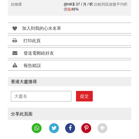
此物業
@HK$ 37 / 月 / 呎
比較同區放盤平均呎
價
低
46%
加入到我的心水名單
打印此頁
發送電郵給好友
報告錯誤
香港大廈搜尋
提交
分享此頁面