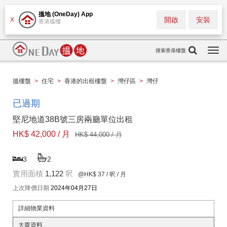
搵地 (OneDay) App
開啟
安裝
X
香港搵樓
搜索香港樓盤
Togg
navi
搵樓盤
>
住宅
>
香港的出租樓盤
>
灣仔區
>
灣仔
已過期
堅尼地道38B號三房兩廳單位出租
HK$ 42,000 / 月
HK$ 44,000 / 月
3
2
實用面積
1,122
呎
@HK$ 37
/ 呎 / 月
上次降價日期
2024年04月27日
詳細物業資料
大廈資料