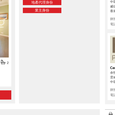
中環
地產代理身份
威
業主身份
香
牌
電
2
Cen
余悅
雲咸
中
牌
電