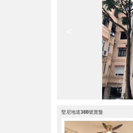
<
堅尼地道38B號賣盤