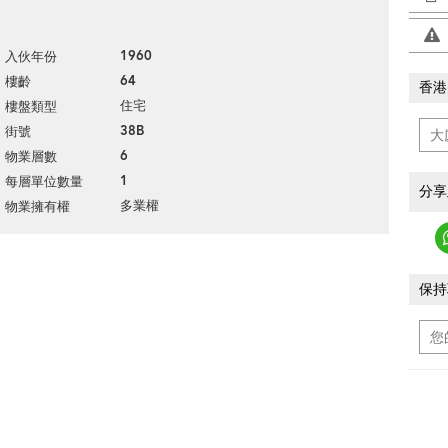
1960
入伙年份
64
樓齡
香港
住宅
樓盤類型
38B
街號
6
物業層數
1
每層單位數量
分享
多業權
物業擁有權
保持