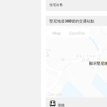
住宅出售
堅尼地道38B號的交通站點
顯示堅尼地
港鐵