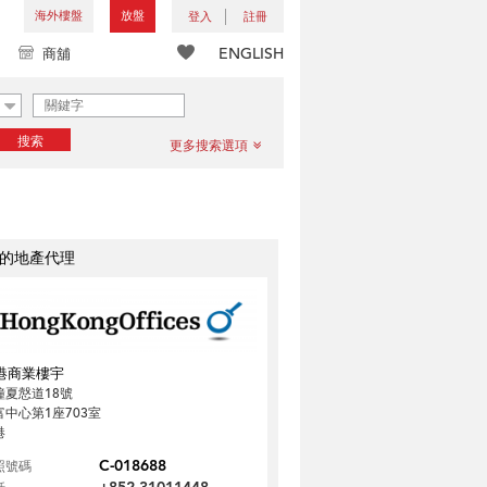
海外樓盤
放盤
登入
註冊
ENGLISH
商舖
搜索
更多搜索選項
的地產代理
港商業樓宇
鐘夏慤道18號
富中心第1座703室
港
C-018688
照號碼