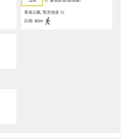
12A
往
麥當奴道(循環線)
香港公園, 堅尼地道
站
距離
40m