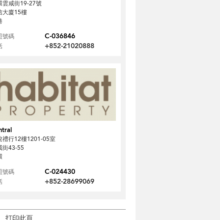
雲咸街19-27號
信大廈15樓
港
C-036846
照號碼
+852-21020888
話
tral
禮行12樓1201-05室
街43-55
環
C-024430
照號碼
+852-28699069
話
打印此頁