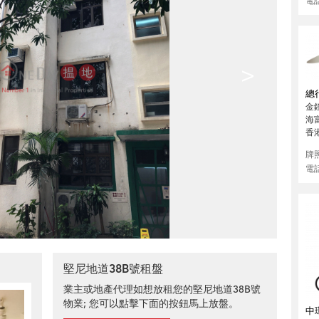
電
>
總
金鐘
海
香
牌
電
堅尼地道38B號租盤
業主或地產代理如想放租您的堅尼地道38B號
物業; 您可以點擊下面的按鈕馬上放盤。
中