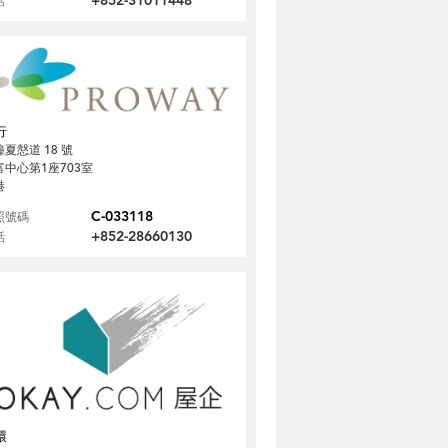
+852-31011448
話
行
夏慤道 18 號
富中心第1座703室
港
C-033118
照號碼
+852-28660130
話
環