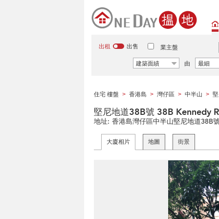
出租
出售
業主盤
建築面績
由
最細
住宅 樓盤
香港島
灣仔區
中半山
堅
>
>
>
>
堅尼地道38B號 38B Kennedy R
地址:
香港島灣仔區中半山堅尼地道38B
大廈相片
地圖
街景