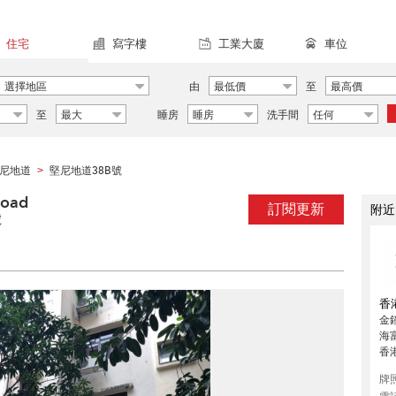
住宅
寫字樓
工業大廈
車位
選擇地區
由
最低價
至
最高價
至
最大
睡房
睡房
洗手間
任何
尼地道
堅尼地道38B號
>
oad
訂閱更新
附近
號
香
金
海
香
牌