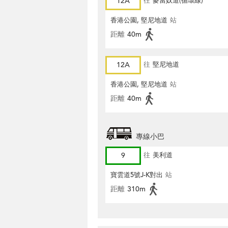
12A
往
麥當奴道(循環線)
香港公園, 堅尼地道
站
距離
40m
12A
往
堅尼地道
香港公園, 堅尼地道
站
距離
40m
專線小巴
9
往
美利道
寶雲道5號J-K對出
站
距離
310m