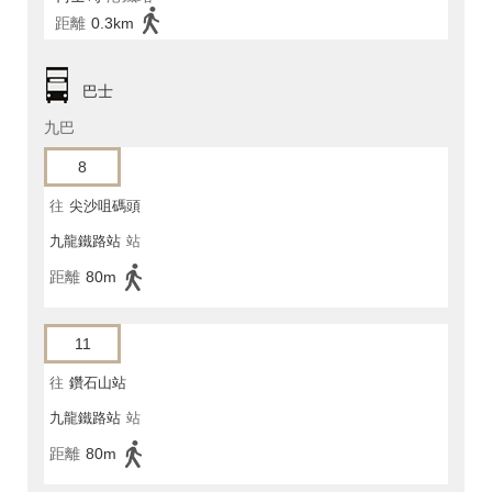
距離
0.3km
巴士
九巴
8
往
尖沙咀碼頭
九龍鐵路站
站
距離
80m
11
往
鑽石山站
九龍鐵路站
站
距離
80m