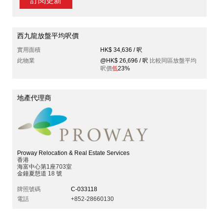
訂閱更新
西九龍放盤平均呎價
實用面積
HK$ 34,636 / 呎
此物業
@HK$ 26,696 / 呎
比較同區放盤平均
呎價
低
23%
地產代理商
Proway Relocation & Real Estate Services
香港
海富中心第1座703室
金鐘夏慤道 18 號
牌照號碼
C-033118
電話
+852-28660130