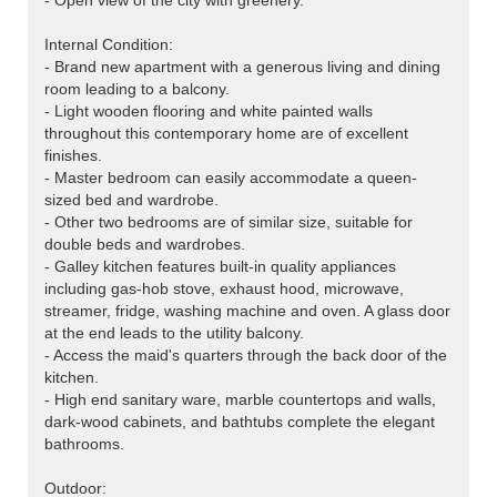
- Open view of the city with greenery.
Internal Condition:
- Brand new apartment with a generous living and dining
room leading to a balcony.
- Light wooden flooring and white painted walls
throughout this contemporary home are of excellent
finishes.
- Master bedroom can easily accommodate a queen-
sized bed and wardrobe.
- Other two bedrooms are of similar size, suitable for
double beds and wardrobes.
- Galley kitchen features built-in quality appliances
including gas-hob stove, exhaust hood, microwave,
streamer, fridge, washing machine and oven. A glass door
at the end leads to the utility balcony.
- Access the maid's quarters through the back door of the
kitchen.
- High end sanitary ware, marble countertops and walls,
dark-wood cabinets, and bathtubs complete the elegant
bathrooms.
Outdoor: