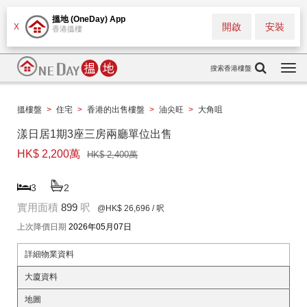
搵地 (OneDay) App
開啟
安裝
X
香港搵樓
搜索香港樓盤
Togg
navi
搵樓盤
>
住宅
>
香港的出售樓盤
>
油尖旺
>
大角咀
漾日居1期3座三房兩廳單位出售
HK$ 2,200萬
HK$ 2,400萬
3
2
實用面積
899
呎
@HK$ 26,696
/ 呎
上次降價日期
2026年05月07日
詳細物業資料
大廈資料
地圖