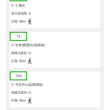
往
仁勇街
漾日居地面
站
距離
90m
74
往
旺角(聯運街)(循環線)
港鐵九龍站
站
距離
90m
74S
往
何文田山道(循環線)
港鐵九龍站
站
距離
90m