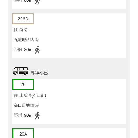
296D
往
尚德
九龍鐵路站
站
距離
80m
專線小巴
26
往
土瓜灣(浙江街)
漾日居地面
站
距離
90m
26A