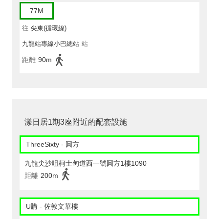
77M
往
尖東(循環線)
九龍站專線小巴總站
站
距離
90m
漾日居1期3座附近的配套設施
ThreeSixty - 圓方
九龍尖沙咀柯士甸道西一號圓方1樓1090
距離
200m
U購 - 佐敦文華樓