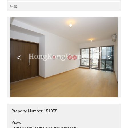
街景
<
>
Property Number:151055
View: