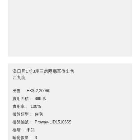
漾日居1期3座三房兩廳單位出售
西九龍
出售
HK$ 2,200萬
實用面積
899 呎
實用率
100%
樓盤類型
住宅
樓盤編號
Proway-LID151055S
樓層
未知
睡房數量
3