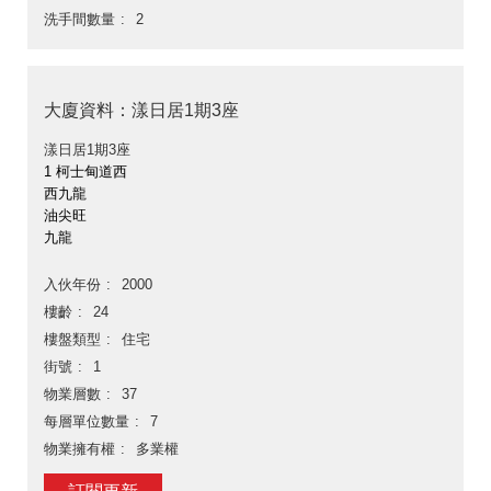
洗手間數量
2
大廈資料：漾日居1期3座
漾日居1期3座
1 柯士甸道西
西九龍
油尖旺
九龍
入伙年份
2000
樓齡
24
樓盤類型
住宅
街號
1
物業層數
37
每層單位數量
7
物業擁有權
多業權