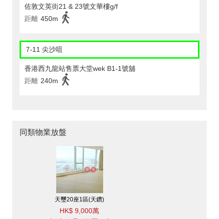
佐敦文英街21 & 23號文華樓g/f
距離
450m
7-11 尖沙咀
香港西九龍站售票大堂wek B1-1號舖
距離
240m
同類物業放盤
天璽20座1區(天鑽)
HK$ 9,000萬