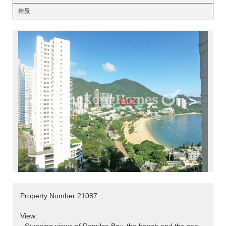
街景
<
>
Property Number:21087
View: