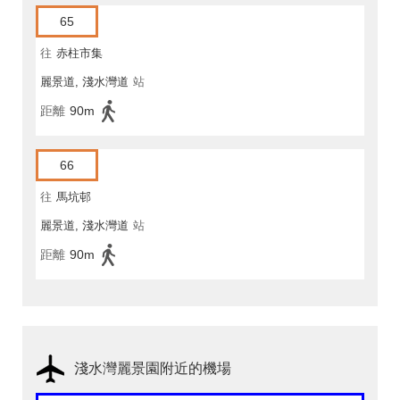
65
往
赤柱市集
麗景道, 淺水灣道
站
距離
90m
66
往
馬坑邨
麗景道, 淺水灣道
站
距離
90m
淺水灣麗景園附近的機場