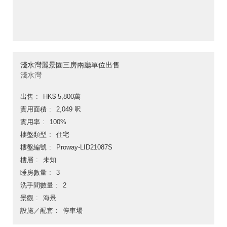
淺水灣麗景園三房兩廳單位出售
淺水灣
出售
HK$ 5,800萬
實用面積
2,049 呎
實用率
100%
樓盤類型
住宅
樓盤編號
Proway-LID21087S
樓層
未知
睡房數量
3
洗手間數量
2
景觀
海景
設施／配套
停車場