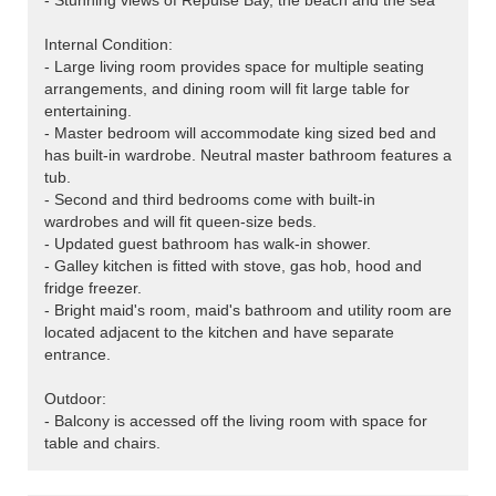
- Stunning views of Repulse Bay, the beach and the sea
Internal Condition:
- Large living room provides space for multiple seating
arrangements, and dining room will fit large table for
entertaining.
- Master bedroom will accommodate king sized bed and
has built-in wardrobe. Neutral master bathroom features a
tub.
- Second and third bedrooms come with built-in
wardrobes and will fit queen-size beds.
- Updated guest bathroom has walk-in shower.
- Galley kitchen is fitted with stove, gas hob, hood and
fridge freezer.
- Bright maid's room, maid's bathroom and utility room are
located adjacent to the kitchen and have separate
entrance.
Outdoor:
- Balcony is accessed off the living room with space for
table and chairs.