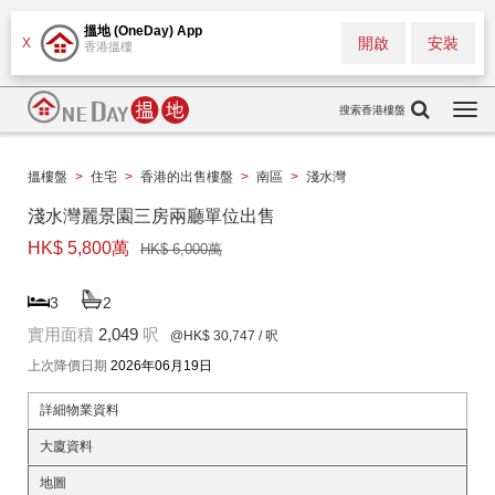
搵地 (OneDay) App
開啟
安裝
X
香港搵樓
搜索香港樓盤
Togg
navi
搵樓盤
>
住宅
>
香港的出售樓盤
>
南區
>
淺水灣
淺水灣麗景園三房兩廳單位出售
HK$ 5,800萬
HK$ 6,000萬
3
2
實用面積
2,049
呎
@HK$ 30,747
/ 呎
上次降價日期
2026年06月19日
詳細物業資料
大廈資料
地圖