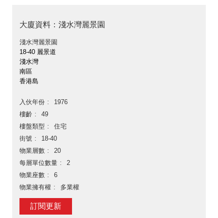
大廈資料：淺水灣麗景園
淺水灣麗景園
18-40 麗景道
淺水灣
南區
香港島
入伙年份
1976
樓齡
49
樓盤類型
住宅
街號
18-40
物業層數
20
每層單位數量
2
物業座數
6
物業擁有權
多業權
訂閱更新