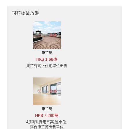
同類物業放盤
康芷苑
HK$ 1.68億
康芷苑高上住宅單位出售
康芷苑
HK$ 7,290萬
4房3廁,實用率高,連車位,
露台康芷苑出售單位