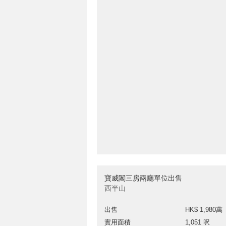
寶威閣三房兩廳單位出售
西半山
出售
HK$ 1,980萬
實用面積
1,051 呎