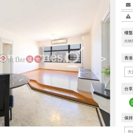
樓盤
此物
>
香港
分享
保持