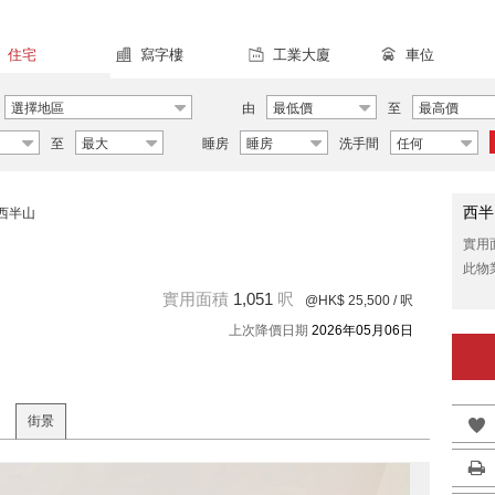
住宅
寫字樓
工業大廈
車位
選擇地區
由
最低價
至
最高價
至
最大
睡房
睡房
洗手間
任何
西半
西半山
實用
此物
實用面積
1,051
呎
@HK$ 25,500
/ 呎
上次降價日期
2026年05月06日
街景