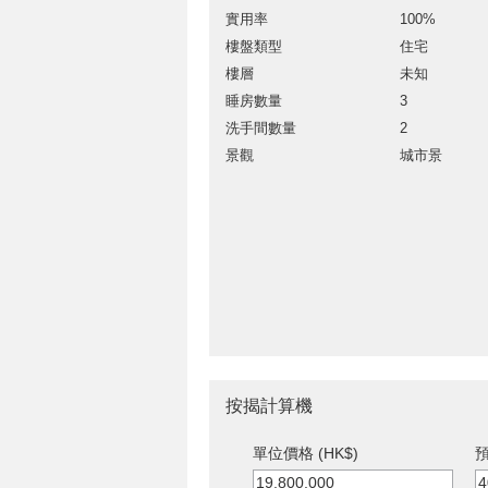
實用率
100%
樓盤類型
住宅
樓層
未知
睡房數量
3
洗手間數量
2
景觀
城市景
按揭計算機
單位價格 (HK$)
預