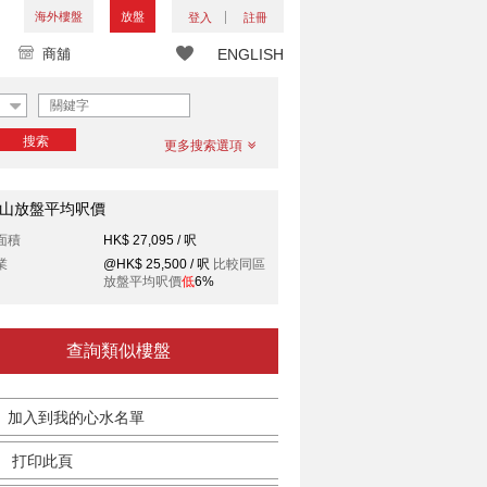
海外樓盤
放盤
登入
註冊
商舖
ENGLISH
搜索
更多搜索選項
山放盤平均呎價
面積
HK$ 27,095 / 呎
業
@HK$ 25,500 / 呎
比較同區
放盤平均呎價
低
6%
查詢類似樓盤
加入到我的心水名單
打印此頁