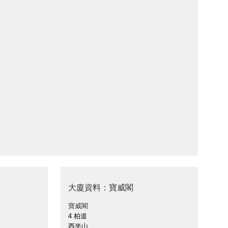
大廈資料：寶威閣
寶威閣
4 柏道
西半山