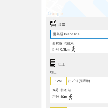
港鐵
港島綫 Island line
西營盤
港鐵站
距離
0.3km
巴士
城巴
12M
往
柏道(循環線)
豫苑, 柏道
站
距離
40m