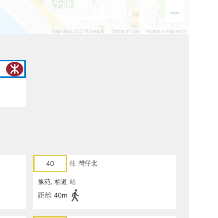
40
往
灣仔北
豫苑, 柏道
站
距離
40m