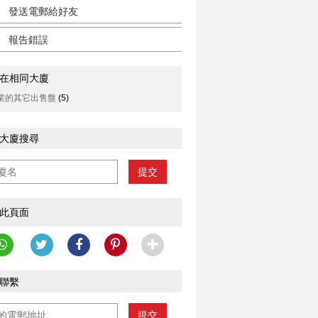
發送電郵給好友
報告錯誤
在相同大廈
業的其它出售盤
(5)
大廈搜尋
提交
此頁面
聯繫
提交