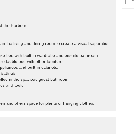
of the Harbour.
s in the living and dining room to create a visual separation
ze bed with built-in wardrobe and ensuite bathroom.
or double bed with other furniture.
ppliances and built-in cabinets.
 bathtub.
alled in the spacious guest bathroom.
es and tools.
chen and offers space for plants or hanging clothes.