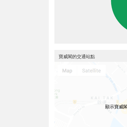
寶威閣的交通站點
顯示寶威