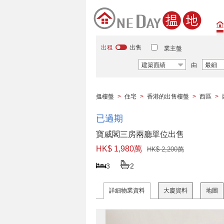
出租
出售
業主盤
建築面績
由
最細
搵樓盤
>
住宅
>
香港的出售樓盤
>
西區
>
已過期
寶威閣三房兩廳單位出售
HK$ 1,980萬
HK$ 2,200萬
3
2
詳細物業資料
大廈資料
地圖