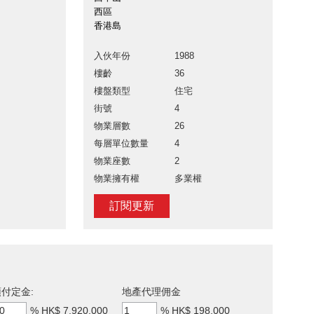
西區
香港島
入伙年份
1988
樓齡
36
樓盤類型
住宅
街號
4
物業層數
26
每層單位數量
4
物業座數
2
物業擁有權
多業權
訂閱更新
付定金:
地產代理佣金
%
HK$ 7,920,000
%
HK$ 198,000