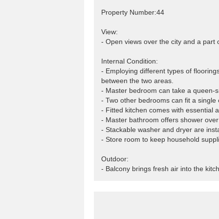
Property Number:44
View:
- Open views over the city and a part 
Internal Condition:
- Employing different types of flooring
between the two areas.
- Master bedroom can take a queen-si
- Two other bedrooms can fit a single 
- Fitted kitchen comes with essential a
- Master bathroom offers shower over
- Stackable washer and dryer are inst
- Store room to keep household suppli
Outdoor:
- Balcony brings fresh air into the kit