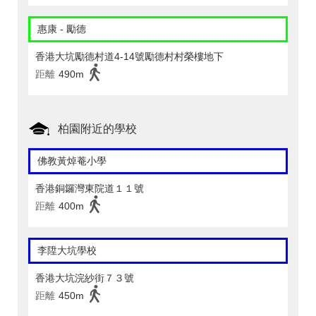
惠康 - 勵德
香港大坑勵德村道4-14號勵德村村榮樓地下
距離
490m
柏園附近的學校
佛教黃焯菴小學
香港銅鑼灣東院道１１號
距離
400m
李陞大坑學校
香港大坑浣紗街７３號
距離
450m