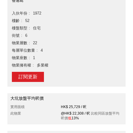
香港島
入伙年份
1972
樓齡
52
樓盤類型
住宅
街號
6
物業層數
22
每層單位數量
4
物業座數
1
物業擁有權
多業權
訂閱更新
大坑放盤平均呎價
實用面積
HK$ 25,729 / 呎
此物業
@HK$ 22,308 / 呎
比較同區放盤平均
呎價
低
13%