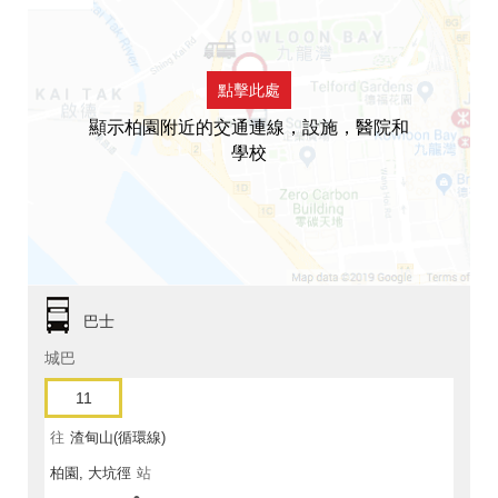
點擊此處
顯示柏園附近的交通連線，設施，醫院和
學校
巴士
城巴
11
往
渣甸山(循環線)
柏園, 大坑徑
站