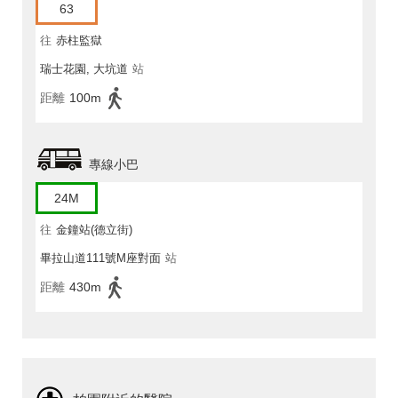
63
往
赤柱監獄
瑞士花園, 大坑道
站
距離
100m
專線小巴
24M
往
金鐘站(德立街)
畢拉山道111號M座對面
站
距離
430m