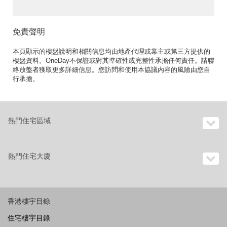
免責聲明
本頁顯示的樓盤說明和相關信息均由地產代理或業主或第三方提供的
樓盤資料。OneDay不保證或對其準確性或完整性承擔任何責任。請聯
絡放盤者獲取更多詳細信息。您訪問和使用本協議內容的風險由您自
行承擔。
熱門住宅區域
熱門住宅大廈
香港樓宇目錄
住宅樓宇目錄