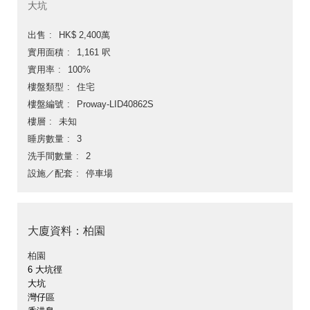
大坑
出售
HK$ 2,400萬
實用面積
1,161 呎
實用率
100%
樓盤類型
住宅
樓盤編號
Proway-LID40862S
樓層
未知
睡房數量
3
洗手間數量
2
設施／配套
停車場
大廈資料：柏園
柏園
6 大坑徑
大坑
灣仔區