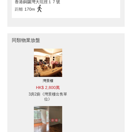
香港銅鑼灣大坑徑１７號
距離
170m
同類物業放盤
灣景樓
HK$ 2,800萬
3房2廁《灣景樓出售單
位》