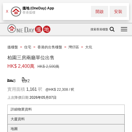
搵地 (OneDay) App
開啟
安裝
X
香港搵樓
搜索香港樓盤
Togg
navi
搵樓盤
>
住宅
>
香港的出售樓盤
>
灣仔區
>
大坑
柏園三房兩廳單位出售
HK$ 2,400萬
HK$ 2,590萬
3
2
實用面積
1,161
呎
@HK$ 22,308
/ 呎
上次降價日期
2026年05月07日
詳細物業資料
大廈資料
地圖