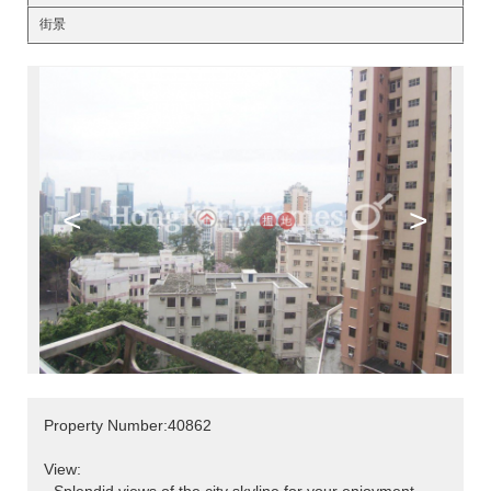
街景
<
>
Property Number:40862
View: