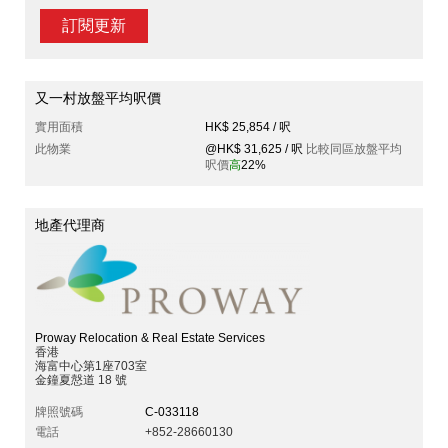
訂閱更新
又一村放盤平均呎價
實用面積
HK$ 25,854 / 呎
此物業
@HK$ 31,625 / 呎
比較同區放盤平均
呎價
高
22%
地產代理商
Proway Relocation & Real Estate Services
香港
海富中心第1座703室
金鐘夏慤道 18 號
牌照號碼
C-033118
電話
+852-28660130