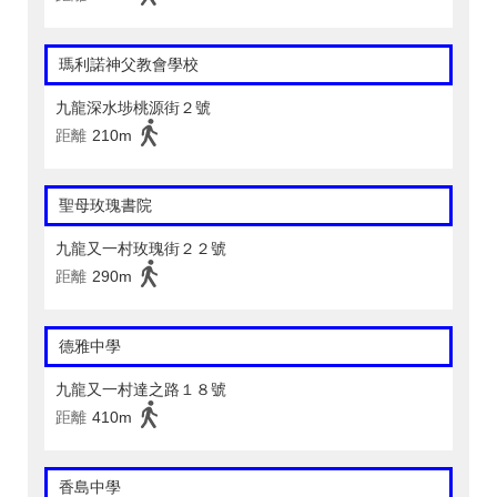
瑪利諾神父教會學校
九龍深水埗桃源街２號
距離
210m
聖母玫瑰書院
九龍又一村玫瑰街２２號
距離
290m
德雅中學
九龍又一村達之路１８號
距離
410m
香島中學