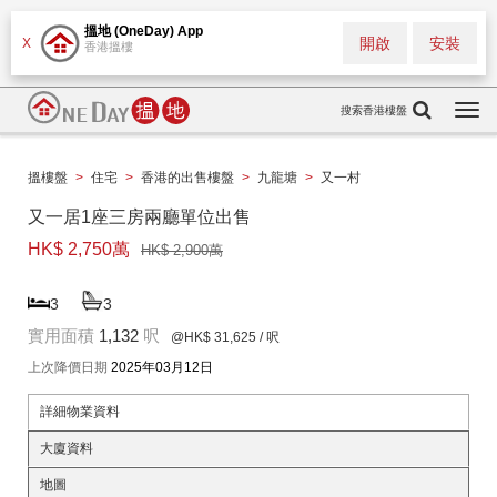
搵地 (OneDay) App
開啟
安裝
X
香港搵樓
搜索香港樓盤
Togg
navi
搵樓盤
>
住宅
>
香港的出售樓盤
>
九龍塘
>
又一村
又一居1座三房兩廳單位出售
HK$ 2,750萬
HK$ 2,900萬
3
3
實用面積
1,132
呎
@HK$ 31,625
/ 呎
上次降價日期
2025年03月12日
詳細物業資料
大廈資料
地圖