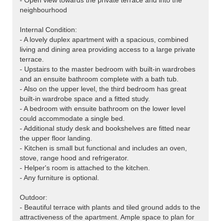
- Open view towards the private terrace and into the
neighbourhood
Internal Condition:
- A lovely duplex apartment with a spacious, combined
living and dining area providing access to a large private
terrace.
- Upstairs to the master bedroom with built-in wardrobes
and an ensuite bathroom complete with a bath tub.
- Also on the upper level, the third bedroom has great
built-in wardrobe space and a fitted study.
- A bedroom with ensuite bathroom on the lower level
could accommodate a single bed.
- Additional study desk and bookshelves are fitted near
the upper floor landing.
- Kitchen is small but functional and includes an oven,
stove, range hood and refrigerator.
- Helper's room is attached to the kitchen.
- Any furniture is optional.
Outdoor:
- Beautiful terrace with plants and tiled ground adds to the
attractiveness of the apartment. Ample space to plan for