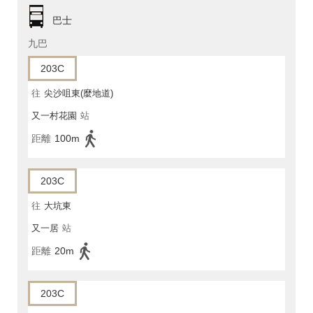
巴士
九巴
203C
往
尖沙咀東(麼地道)
又一村花園
站
距離
100m
203C
往
大坑東
又一居
站
距離
20m
203C