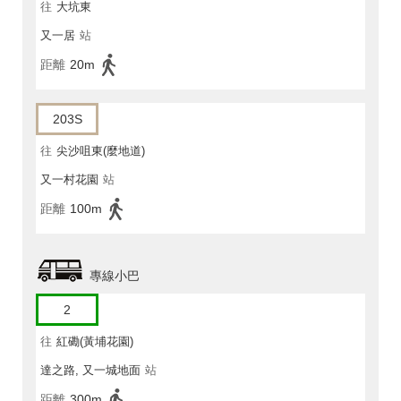
往
大坑東
又一居
站
距離
20m
203S
往
尖沙咀東(麼地道)
又一村花園
站
距離
100m
專線小巴
2
往
紅磡(黃埔花園)
達之路, 又一城地面
站
距離
300m