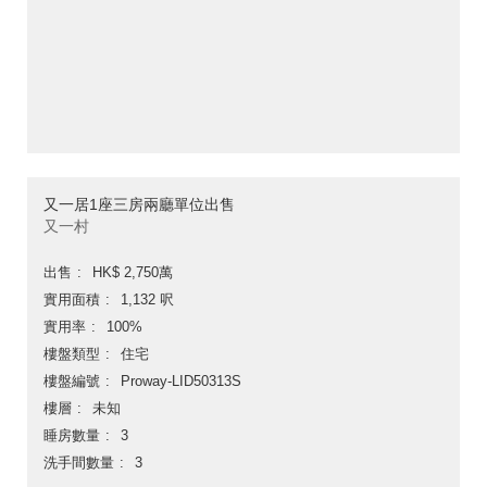
又一居1座三房兩廳單位出售
又一村
出售
HK$ 2,750萬
實用面積
1,132 呎
實用率
100%
樓盤類型
住宅
樓盤編號
Proway-LID50313S
樓層
未知
睡房數量
3
洗手間數量
3