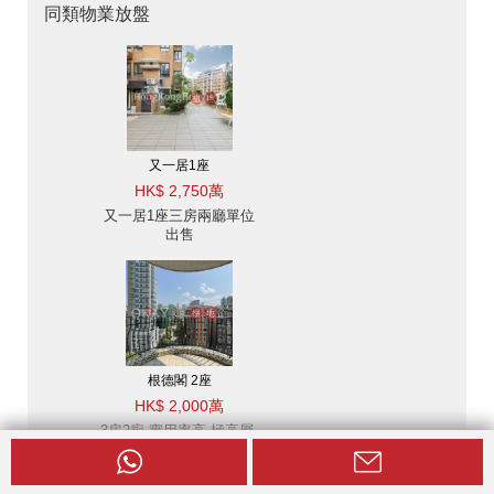
同類物業放盤
又一居1座
HK$ 2,750萬
又一居1座三房兩廳單位
出售
根德閣 2座
HK$ 2,000萬
3房2廁,實用率高,極高層,
連車位根德閣 2座出售單
位