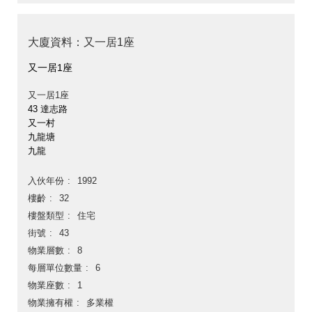
大廈資料：又一居1座
又一居1座
又一居1座
43 達志路
又一村
九龍塘
九龍
入伙年份
1992
樓齡
32
樓盤類型
住宅
街號
43
物業層數
8
每層單位數量
6
物業座數
1
物業擁有權
多業權