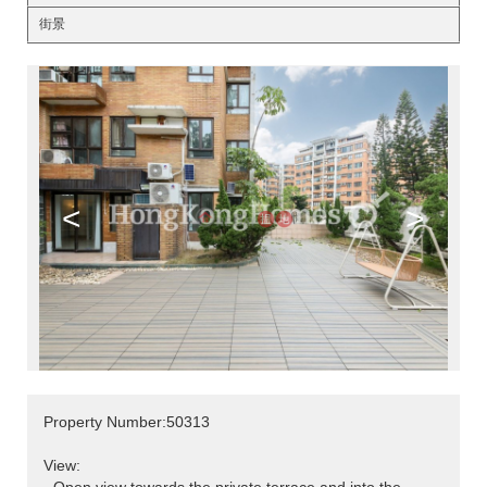
街景
<
>
Property Number:50313
View: