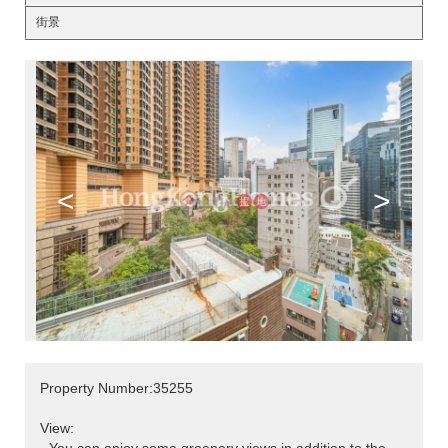
街景
<
>
Property Number:35255
View: