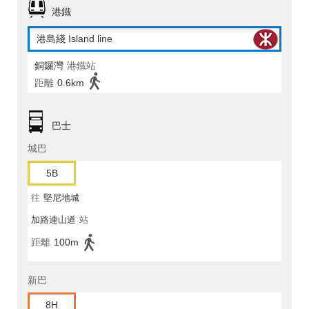
港鐵
港島綫 Island line
銅鑼灣
港鐵站
距離
0.6km
巴士
城巴
5B
往
堅尼地城
加路連山道
站
距離
100m
新巴
8H