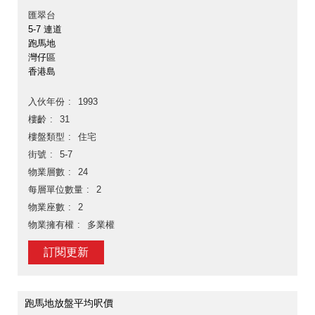
匯翠台
5-7 連道
跑馬地
灣仔區
香港島
入伙年份
1993
樓齡
31
樓盤類型
住宅
街號
5-7
物業層數
24
每層單位數量
2
物業座數
2
物業擁有權
多業權
訂閱更新
跑馬地放盤平均呎價