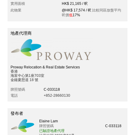
實用面積
HK$ 21,165 / 呎
此物業
@HK$ 17,574 / 呎
比較同區放盤平均
呎價
低
17%
地產代理商
Proway Relocation & Real Estate Services
香港
海富中心第1座703室
金鐘夏慤道 18 號
牌照號碼
C-033118
電話
+852-28660130
發布者
Elaine Lam
牌照號碼
C-033118
已驗證地產代理