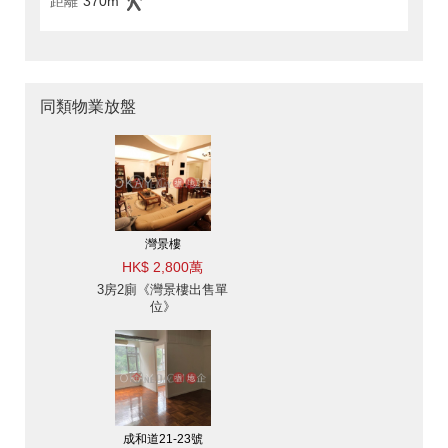
距離
370m
同類物業放盤
灣景樓
HK$ 2,800萬
3房2廁《灣景樓出售單
位》
成和道21-23號