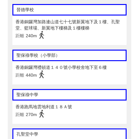
晉德學校
香港銅鑼灣加路連山道七十七號新翼地下及１樓、孔聖
堂、籃球場、新翼地下樓梯及１樓樓梯
距離
240m
聖保祿學校（小學部）
香港銅鑼灣禮頓道１４０號小學校舍地下至６樓
距離
440m
聖保祿中學
香港跑馬地雲地利道１８Ａ號
距離
270m
孔聖堂中學