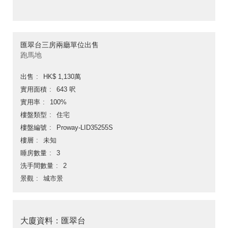
匯翠台三房兩廳單位出售
跑馬地
出售
HK$ 1,130萬
實用面積
643 呎
實用率
100%
樓盤類型
住宅
樓盤編號
Proway-LID35255S
樓層
未知
睡房數量
3
洗手間數量
2
景觀
城市景
大廈資料：匯翠台