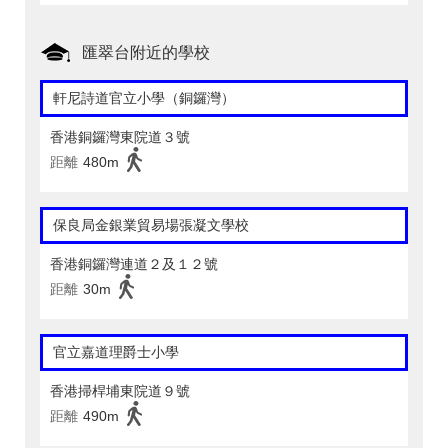
匯翠台附近的學校
軒尼詩道官立小學（銅鑼灣）
香港銅鑼灣東院道３號
距離
480m
保良局金銀業貿易場張凝文學校
香港銅鑼灣連道２及１２號
距離
30m
官立嘉道理爵士小學
香港掃桿埔東院道９號
距離
490m