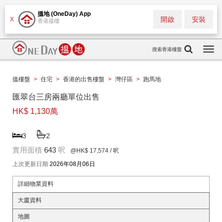
搵地 (OneDay) App
開啟
安裝
X
香港搵樓
搜索香港樓盤
Togg
navi
搵樓盤
>
住宅
>
香港的出售樓盤
>
灣仔區
>
跑馬地
匯翠台三房兩廳單位出售
HK$ 1,130萬
3
2
實用面積
643
呎
@HK$ 17,574
/ 呎
上次更新日期
2026年08月06日
詳細物業資料
大廈資料
地圖