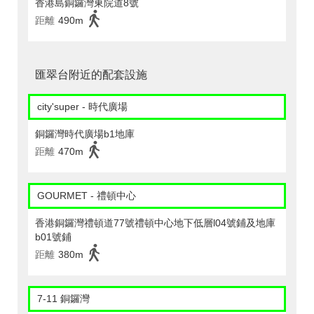
香港島銅鑼灣東院道8號
距離
490m
匯翠台附近的配套設施
city'super - 時代廣場
銅鑼灣時代廣場b1地庫
距離
470m
GOURMET - 禮頓中心
香港銅鑼灣禮頓道77號禮頓中心地下低層l04號鋪及地庫
b01號鋪
距離
380m
7-11 銅鑼灣