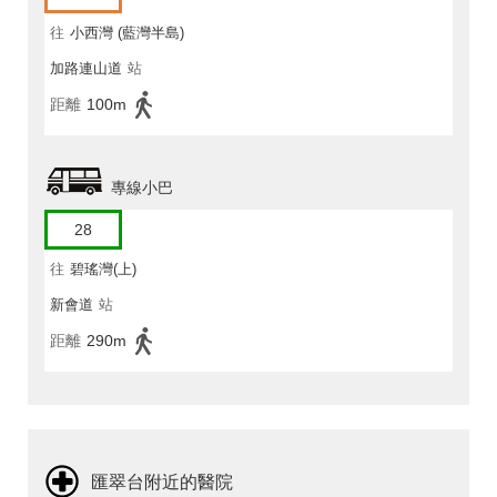
往
小西灣 (藍灣半島)
加路連山道
站
距離
100m
專線小巴
28
往
碧瑤灣(上)
新會道
站
距離
290m
匯翠台附近的醫院