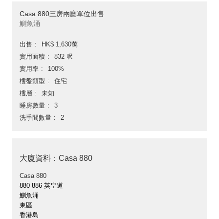
Casa 880三房兩廳單位出售
鰂魚涌
出售
HK$ 1,630萬
實用面積
832 呎
實用率
100%
樓盤類型
住宅
樓層
未知
睡房數量
3
洗手間數量
2
大廈資料：Casa 880
Casa 880
880-886 英皇道
鰂魚涌
東區
香港島