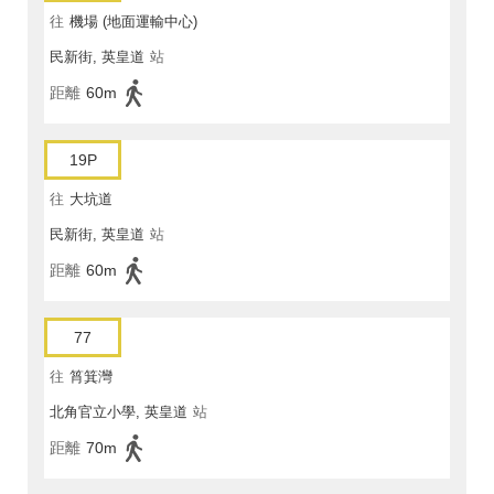
往
機場 (地面運輸中心)
民新街, 英皇道
站
距離
60m
19P
往
大坑道
民新街, 英皇道
站
距離
60m
77
往
筲箕灣
北角官立小學, 英皇道
站
距離
70m