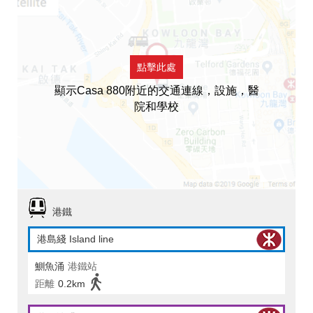
點擊此處
顯示Casa 880附近的交通連線，設施，醫
院和學校
港鐵
港島綫 Island line
鰂魚涌
港鐵站
距離
0.2km