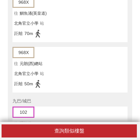
968X
往
鰂魚涌(英皇道)
北角官立小學
站
距離
70m
968X
往
元朗(西)總站
北角官立小學
站
距離
50m
九巴/城巴
102
往
彌敦道
查詢類似樓盤
民新街
站