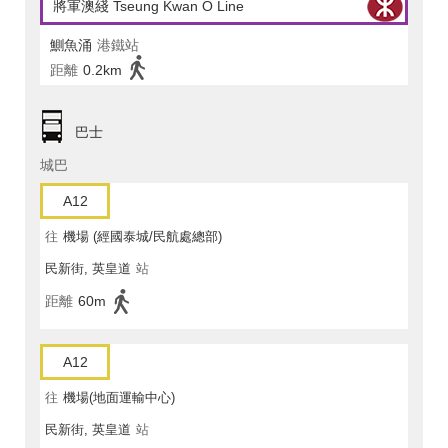
將軍澳綫 Tseung Kwan O Line
鰂魚涌
港鐵站
距離
0.2km
巴士
城巴
A12
往
機場 (經國泰城/民航處總部)
民新街, 英皇道
站
距離
60m
A12
往
機場(地面運輸中心)
民新街, 英皇道
站