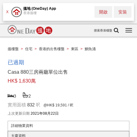
搵地 (OneDay) App
開啟
安裝
X
香港搵樓
搜索香港樓盤
Togg
navi
搵樓盤
>
住宅
>
香港的出售樓盤
>
東區
>
鰂魚涌
已過期
Casa 880三房兩廳單位出售
HK$ 1,630萬
3
2
實用面積
832
呎
@HK$ 19,591
/ 呎
上次更新日期
2021年08月22日
詳細物業資料
大廈資料