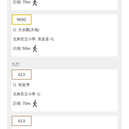
距離
70m
969C
往
天水圍(天瑞)
北角官立小學, 英皇道
站
距離
50m
九巴
613
往
筲箕灣
北角官立小學
站
距離
70m
613