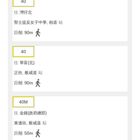
40
往
灣仔北
聖士提反女子中學, 柏道
站
距離
90m
40
往
華富(北)
正街, 般咸道
站
距離
90m
40M
往
金鐘(政府總部)
東邊街, 般咸道
站
距離
50m