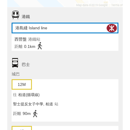
港鐵
港島綫 Island line
西營盤
港鐵站
距離
0.1km
巴士
城巴
12M
往
柏道(循環線)
聖士提反女子中學, 柏道
站
距離
90m