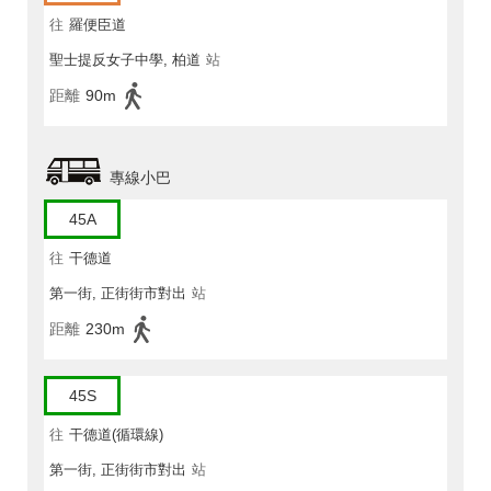
往
羅便臣道
聖士提反女子中學, 柏道
站
距離
90m
專線小巴
45A
往
干德道
第一街, 正街街市對出
站
距離
230m
45S
往
干德道(循環線)
第一街, 正街街市對出
站