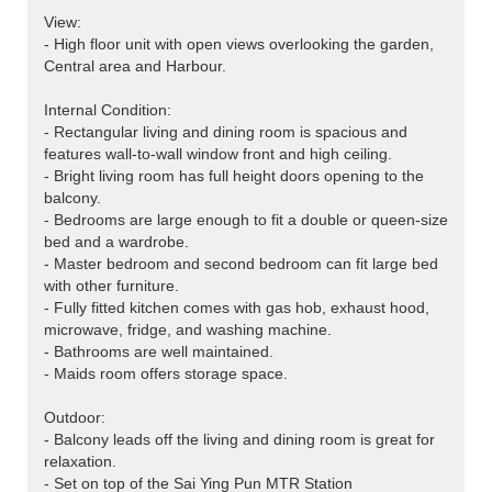
View:
- High floor unit with open views overlooking the garden,
Central area and Harbour.
Internal Condition:
- Rectangular living and dining room is spacious and
features wall-to-wall window front and high ceiling.
- Bright living room has full height doors opening to the
balcony.
- Bedrooms are large enough to fit a double or queen-size
bed and a wardrobe.
- Master bedroom and second bedroom can fit large bed
with other furniture.
- Fully fitted kitchen comes with gas hob, exhaust hood,
microwave, fridge, and washing machine.
- Bathrooms are well maintained.
- Maids room offers storage space.
Outdoor:
- Balcony leads off the living and dining room is great for
relaxation.
- Set on top of the Sai Ying Pun MTR Station