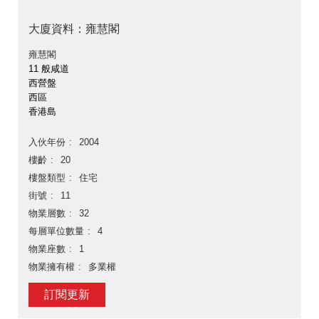
大廈資料：雍慧閣
雍慧閣
11 般咸道
西營盤
西區
香港島
入伙年份
2004
樓齡
20
樓盤類型
住宅
街號
11
物業層數
32
每層單位數量
4
物業座數
1
物業擁有權
多業權
訂閱更新