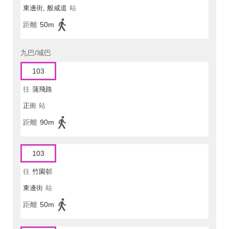
東邊街, 般咸道
站
距離
50m
九巴/城巴
103
往
蒲飛路
正街
站
距離
90m
103
往
竹園邨
東邊街
站
距離
50m