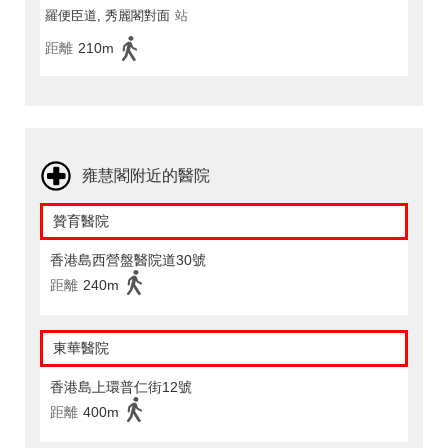
羅便臣道, 秀麗閣對面
站
距離
210m
雍慧閣附近的醫院
贊育醫院
香港島西營盤醫院道30號
距離
240m
東華醫院
香港島上環普仁街12號
距離
400m