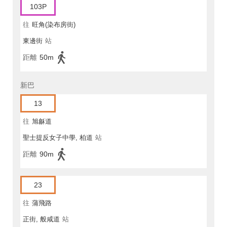
103P
往
旺角(染布房街)
東邊街
站
距離
50m
新巴
13
往
旭龢道
聖士提反女子中學, 柏道
站
距離
90m
23
往
蒲飛路
正街, 般咸道
站