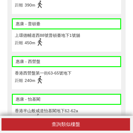
距離
390m
惠康 - 普頓臺
上環德輔道西88號普頓臺地下1號舖
距離
450m
惠康 - 西營盤
香港西營盤第一街63-65號地下
距離
240m
惠康 - 怡基閣
香港半山般咸道怡基閣地下62-62a
距離
40m
查詢類似樓盤