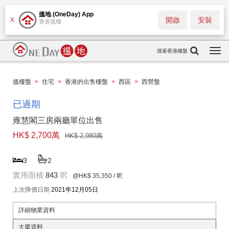
搵地 (OneDay) App
開啟
安裝
X
香港搵樓
搜索香港樓盤
Togg
navi
搵樓盤
>
住宅
>
香港的出售樓盤
>
西區
>
西營盤
已過期
雍慧閣三房兩廳單位出售
HK$ 2,700萬
HK$ 2,980萬
3
2
實用面積
843
呎
@HK$ 35,350
/ 呎
上次降價日期
2021年12月05日
詳細物業資料
大廈資料