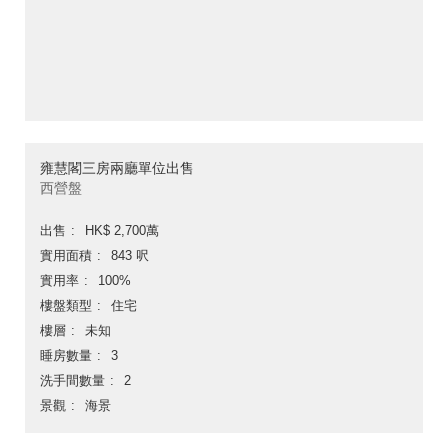
雍慧閣三房兩廳單位出售
西營盤
出售
HK$ 2,700萬
實用面積
843 呎
實用率
100%
樓盤類型
住宅
樓層
未知
睡房數量
3
洗手間數量
2
景觀
海景