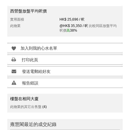
西營盤放盤平均呎價
實用面積
HK$ 25,696 / 呎
此物業
@HK$ 35,350 / 呎
比較同區放盤平均
呎價
高
38%
加入到我的心水名單
打印此頁
發送電郵給好友
報告錯誤
樓盤在相同大廈
此物業的其它出售盤
(4)
雍慧閣最近的成交紀錄