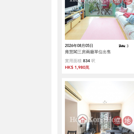
2026年08月05日
3
雍慧閣三房兩廳單位出售
實用面積
834
呎
HK$ 1,980萬