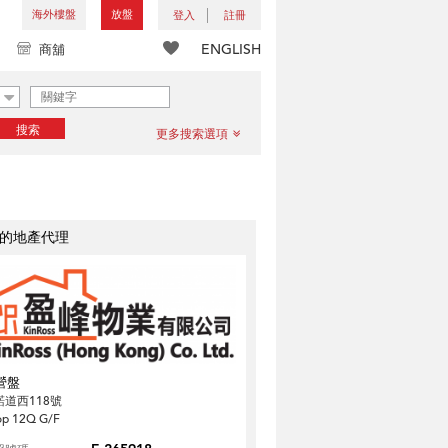
海外樓盤
放盤
登入
註冊
ENGLISH
商舖
搜索
更多搜索選項
的地產代理
營盤
諾道西118號
op 12Q G/F