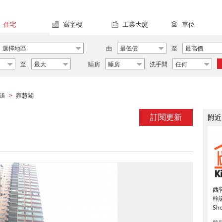
住宅
寫字樓
工業大廈
車位
選擇地區
由
最低價
至
最高價
至
最大
睡房
睡房
洗手間
任何
道
雍慧閣
>
訂閱更新
附近
西
幹
Sh