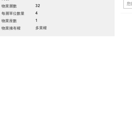
32
物業層數
4
每層單位數量
1
物業座數
多業權
物業擁有權