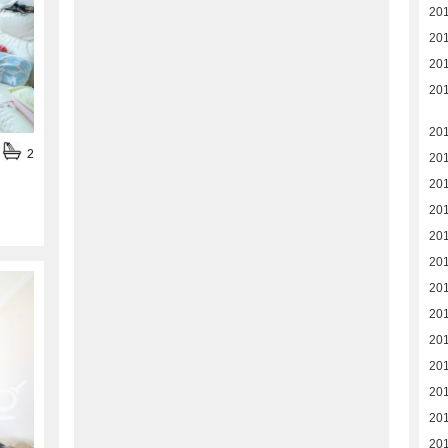
201
20
20
20
20
2
20
20
20
20
201
201
201
201
201
201
201
201