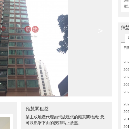
牌
電
雍
>
日
20
20
20
20
20
20
雍慧閣租盤
20
業主或地產代理如想放租您的雍慧閣物業; 您
20
可以點擊下面的按鈕馬上放盤。
20