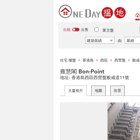
出租
出售
業主盤
建築面績
由
最細
住宅 樓盤
香港島
西區
西營盤
般咸
>
>
>
>
雍慧閣 Bon-Point
地址:
香港島西區西營盤般咸道11號
大廈相片
地圖
街景