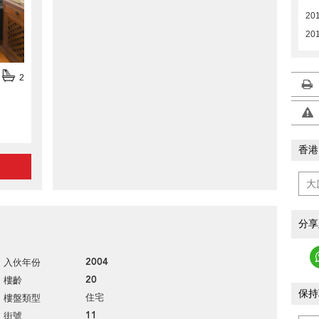
201
20
2
香港
分享
2004
入伙年份
20
樓齡
保持
住宅
樓盤類型
11
街號