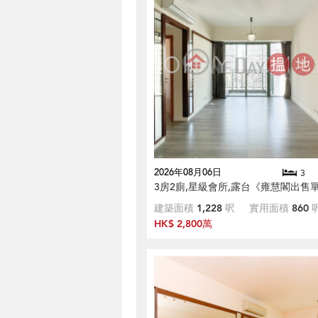
2026年08月06日
3
3房2廁,星級會所,露台《雍慧閣出售
建築面積
1,228
呎
實用面積
860
HK$ 2,800萬