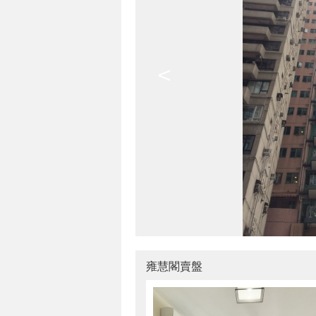
<
雍慧閣賣盤