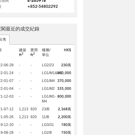
E-265918
照號碼
+852-54802292
話
慧閣最近的成交紀錄
出售
期
建築
實用
樓層/
HK$
2
2
ft
ft
單位
230萬
22-06-28
-
-
LG2/23
660,000
22-01-24
-
-
LG1/M1&M3
370,000
22-01-07
-
-
LG1/M4
335,000
22-01-04
-
-
LG1/M2
800,000
21-12-03
-
-
LG1/M1-
M4
2,368萬
21-07-12
1,213
920
23/B
2,200萬
21-05-26
1,213
920
11/B
180萬
19-12-20
-
-
LG3/31
150萬
19-08-28
-
-
LG2/8