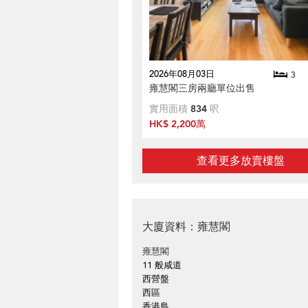
2026年08月03日
3
雍慧閣三房兩廳單位出售
實用面積
834
呎
HK$ 2,200萬
查看更多放賣樓盤
大廈資料：雍慧閣
雍慧閣
11 般咸道
西營盤
西區
香港島