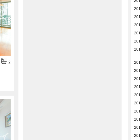
20
20
201
201
20
20
20
2
20
20
201
20
20
20
20
20
20
20