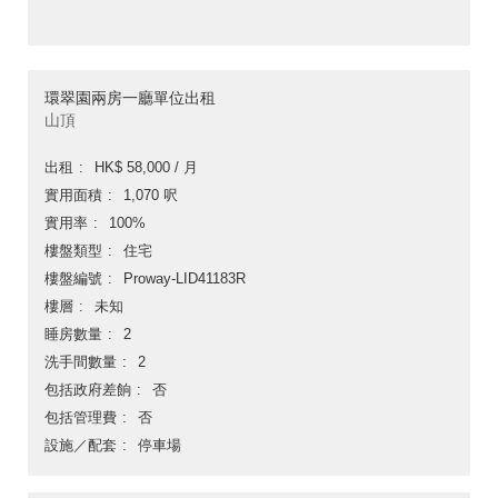
環翠園兩房一廳單位出租
山頂
出租
HK$ 58,000 / 月
實用面積
1,070 呎
實用率
100%
樓盤類型
住宅
樓盤編號
Proway-LID41183R
樓層
未知
睡房數量
2
洗手間數量
2
包括政府差餉
否
包括管理費
否
設施／配套
停車場