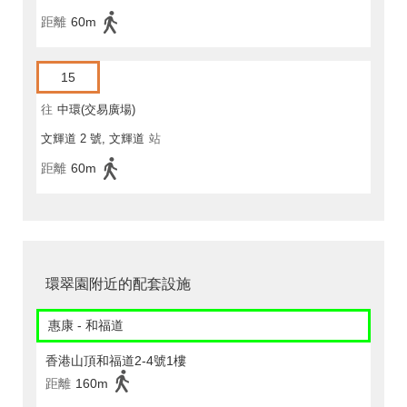
距離
60m
15
往
中環(交易廣場)
文輝道 2 號, 文輝道
站
距離
60m
環翠園附近的配套設施
惠康 - 和福道
香港山頂和福道2-4號1樓
距離
160m