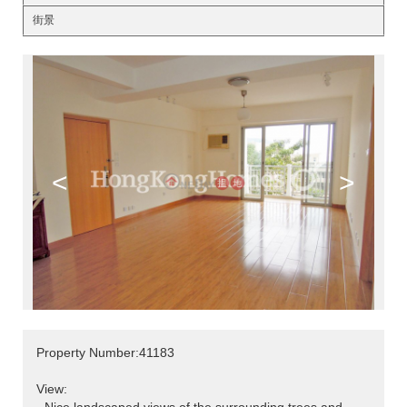
街景
<
>
Property Number:41183
View: