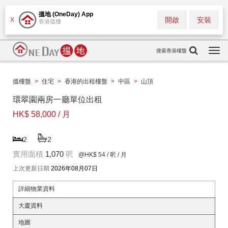
搵地 (OneDay) App
開啟
安裝
X
香港搵樓
搜索香港樓盤
Togg
navi
搵樓盤
>
住宅
>
香港的出租樓盤
>
中區
>
山頂
環翠園兩房一廳單位出租
HK$ 58,000 / 月
2
2
實用面積
1,070
呎
@HK$ 54
/ 呎 / 月
上次更新日期
2026年08月07日
詳細物業資料
大廈資料
地圖