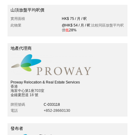
山頂放盤平均呎價
實用面積
HK$ 75 / 月 / 呎
此物業
@HK$ 54 / 月 / 呎
比較同區放盤平均呎
價
低
28%
地產代理商
Proway Relocation & Real Estate Services
香港
海富中心第1座703室
金鐘夏慤道 18 號
牌照號碼
C-033118
電話
+852-28660130
發布者