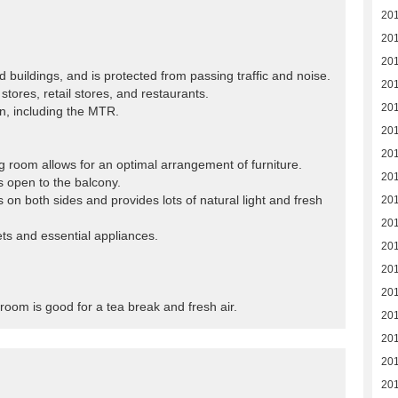
20
20
20
d buildings, and is protected from passing traffic and noise.
201
tores, retail stores, and restaurants.
20
on, including the MTR.
20
20
ning room allows for an optimal arrangement of furniture.
20
is open to the balcony.
n both sides and provides lots of natural light and fresh
201
20
ets and essential appliances.
20
20
20
 room is good for a tea break and fresh air.
20
20
20
20