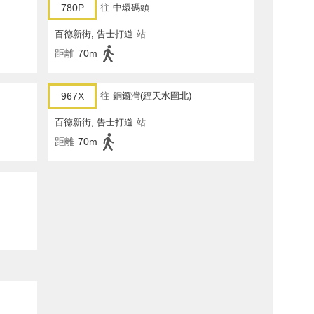
780P
往
中環碼頭
百德新街, 告士打道
站
距離
70m
967X
往
銅鑼灣(經天水圍北)
百德新街, 告士打道
站
距離
70m