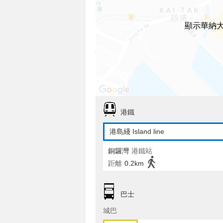
顯示華納
港鐵
港島綫 Island line
銅鑼灣
港鐵站
距離
0.2km
巴士
城巴