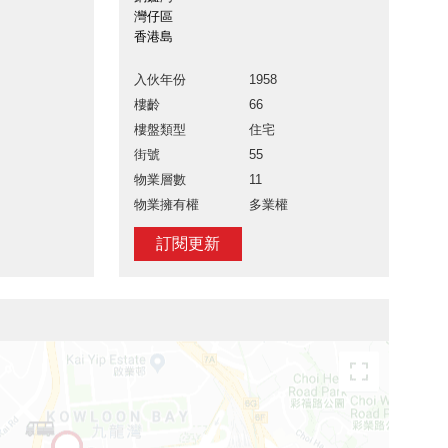
灣仔區
香港島
入伙年份
1958
樓齡
66
樓盤類型
住宅
街號
55
物業層數
11
物業擁有權
多業權
訂閱更新