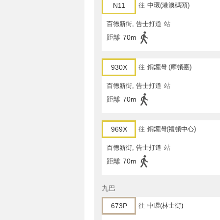
N11
往
中環(港澳碼頭)
百德新街, 告士打道
站
距離
70m
930X
往
銅鑼灣 (摩頓臺)
百德新街, 告士打道
站
距離
70m
969X
往
銅鑼灣(禮頓中心)
百德新街, 告士打道
站
距離
70m
九巴
673P
往
中環(林士街)