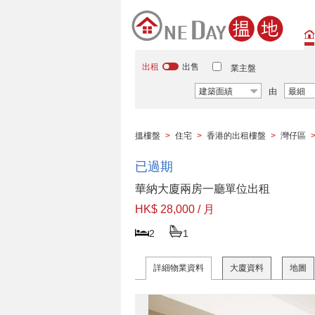
出租
出售
業主盤
建築面績
由
最細
搵樓盤
>
住宅
>
香港的出租樓盤
>
灣仔區
已過期
華納大廈兩房一廳單位出租
HK$ 28,000 / 月
2
1
詳細物業資料
大廈資料
地圖