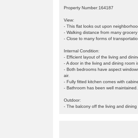
Property Number:164187
View:
- This flat looks out upon neighborhoo
- Walking distance from many grocery s
- Close to many forms of transportati
Internal Condition:
- Efficient layout of the living and di
- A door in the living and dining room 
- Both bedrooms have aspect windows o
air.
- Fully fitted kitchen comes with cabin
- Bathroom has been well maintained.
Outdoor:
- The balcony off the living and dining