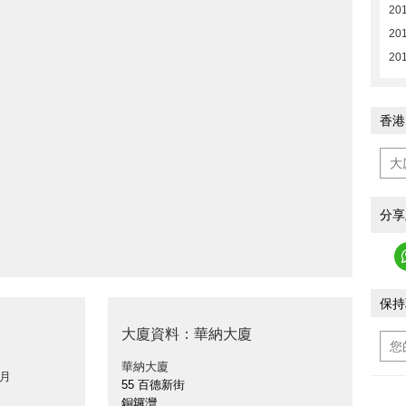
201
201
201
香港
分享
保持
大廈資料：華納大廈
華納大廈
 月
55 百德新街
銅鑼灣