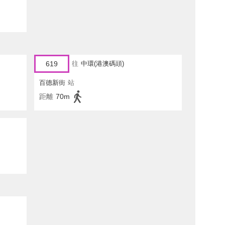
619
往
中環(港澳碼頭)
百德新街
站
距離
70m