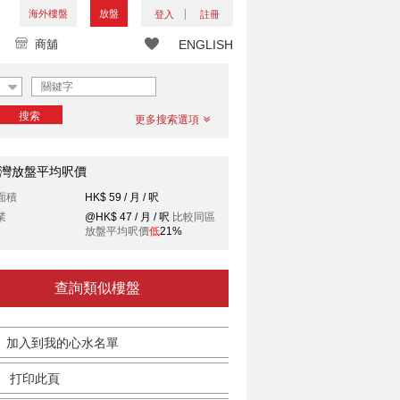
海外樓盤
放盤
登入
註冊
商舖
ENGLISH
搜索
更多搜索選項
灣放盤平均呎價
面積
HK$ 59 / 月 / 呎
業
@HK$ 47 / 月 / 呎
比較同區
放盤平均呎價
低
21%
查詢類似樓盤
加入到我的心水名單
打印此頁