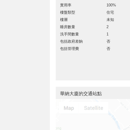
實用率
100%
樓盤類型
住宅
樓層
未知
睡房數量
2
洗手間數量
1
包括政府差餉
否
包括管理費
否
華納大廈的交通站點