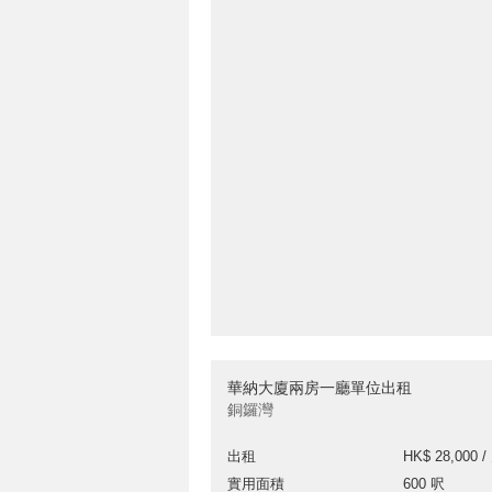
華納大廈兩房一廳單位出租
銅鑼灣
出租
HK$ 28,000 /
實用面積
600 呎