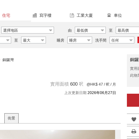
住宅
寫字樓
工業大廈
車位
選擇地區
由
最低價
至
最高價
至
最大
睡房
睡房
洗手間
任何
銅鑼
>
銅鑼灣
實用
此物
實用面積
600
呎
@HK$ 47
/ 呎 / 月
上次更新日期
2026年06月27日
街景