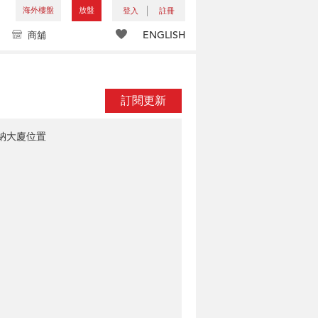
海外樓盤
放盤
登入
註冊
ENGLISH
商舖
訂閱更新
納大廈位置