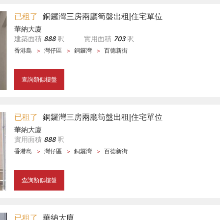
已租了
銅鑼灣三房兩廳筍盤出租|住宅單位
華納大廈
建築面積
888
呎
實用面積
703
呎
香港島
灣仔區
銅鑼灣
百德新街
查詢類似樓盤
已租了
銅鑼灣三房兩廳筍盤出租|住宅單位
華納大廈
實用面積
888
呎
香港島
灣仔區
銅鑼灣
百德新街
查詢類似樓盤
已租了
華納大廈