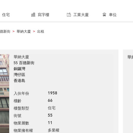
住宅
寫字樓
工業大廈
車位
德新街
華納大廈
出租
>
>
華納大廈
華
55 百德新街
銅鑼灣
灣仔區
香港島
1958
入伙年份
66
樓齡
住宅
樓盤類型
55
街號
11
物業層數
多業權
物業擁有權