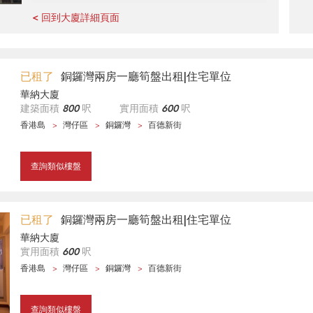
< 回到大廈詳細頁面
已租了
銅鑼灣兩房一廳筍盤出租|住宅單位
華納大廈
建築面積
800
呎
實用面積
600
呎
香港島
灣仔區
銅鑼灣
百德新街
查詢類似樓盤
已租了
銅鑼灣兩房一廳筍盤出租|住宅單位
華納大廈
實用面積
600
呎
香港島
灣仔區
銅鑼灣
百德新街
查詢類似樓盤