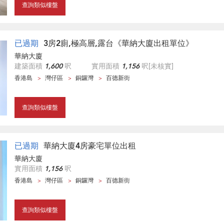
查詢類似樓盤
已過期
3房2廁,極高層,露台《華納大廈出租單位》
華納大廈
建築面積
1,600
呎
實用面積
1,156
呎
[未核實]
香港島
灣仔區
銅鑼灣
百德新街
查詢類似樓盤
已過期
華納大廈4房豪宅單位出租
華納大廈
實用面積
1,156
呎
香港島
灣仔區
銅鑼灣
百德新街
查詢類似樓盤