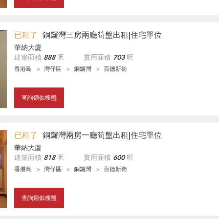
已租了
銅鑼灣三房兩廳筍盤出租|住宅單位
華納大廈
建築面積
888
呎
實用面積
703
呎
香港島
灣仔區
銅鑼灣
百德新街
查詢類似樓盤
已租了
銅鑼灣兩房一廳筍盤出租|住宅單位
華納大廈
建築面積
818
呎
實用面積
600
呎
香港島
灣仔區
銅鑼灣
百德新街
查詢類似樓盤