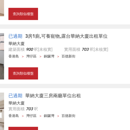
查詢類似樓盤
已過期
3房1廁,可養寵物,露台華納大廈出租單位
華納大廈
建築面積
900
呎
[未核實]
實用面積
703
呎
[未核實]
香港島
灣仔區
銅鑼灣
百德新街
查詢類似樓盤
已過期
華納大廈三房兩廳單位出租
華納大廈
實用面積
703
呎
香港島
灣仔區
銅鑼灣
百德新街