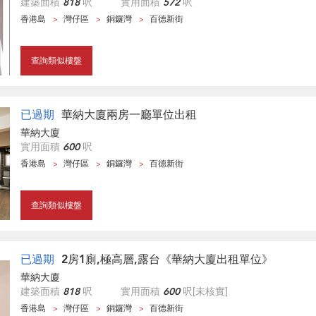
建築面積
818
呎
實用面積
572
呎
香港島
灣仔區
銅鑼灣
百德新街
查詢類似樓盤
已過期
華納大廈兩房一廳單位出租
華納大廈
實用面積
600
呎
香港島
灣仔區
銅鑼灣
百德新街
查詢類似樓盤
已過期
2房1廁,極高層,露台《華納大廈出租單位》
華納大廈
建築面積
818
呎
實用面積
600
呎
[未核實]
香港島
灣仔區
銅鑼灣
百德新街