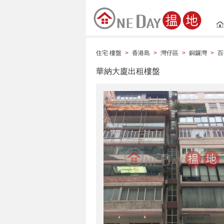
住宅 樓盤
香港島
灣仔區
銅鑼灣
百
>
>
>
>
華納大廈出租樓盤