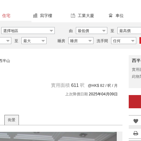
住宅
寫字樓
工業大廈
車位
選擇地區
由
最低價
至
最高價
至
最大
睡房
睡房
洗手間
任何
西半
西半山
實用
此物
實用面積
611
呎
@HK$ 82
/ 呎 / 月
上次降價日期
2025年04月09日
街景