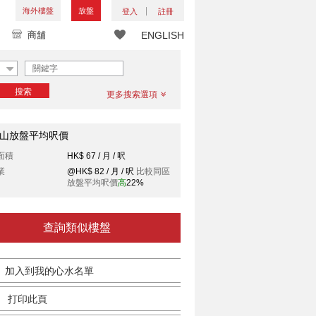
海外樓盤
放盤
登入
註冊
商舖
ENGLISH
搜索
更多搜索選項
山放盤平均呎價
面積
HK$ 67 / 月 / 呎
業
@HK$ 82 / 月 / 呎
比較同區
放盤平均呎價
高
22%
查詢類似樓盤
加入到我的心水名單
打印此頁