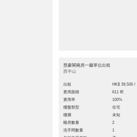
慧豪閣兩房一廳單位出租
西半山
出租
HK$ 39,500 /
實用面積
611 呎
實用率
100%
樓盤類型
住宅
樓層
未知
睡房數量
2
洗手間數量
1