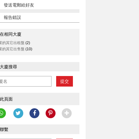
發送電郵給好友
報告錯誤
在相同大廈
業的其它出租盤
(2)
業的其它出售盤
(10)
大廈搜尋
提交
此頁面
聯繫