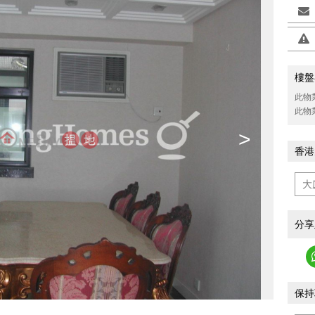
樓盤
此物
此物
>
香港
分享
保持