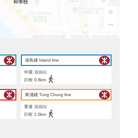
和學校
港島綫 Island line
中環
港鐵站
距離
0.8km
東涌綫 Tung Chung line
香港
港鐵站
距離
1.0km