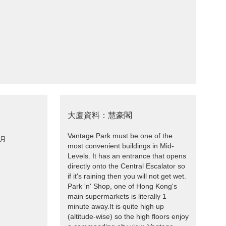
大廈資料：慧豪閣
Vantage Park must be one of the
 月
most convenient buildings in Mid-
Levels. It has an entrance that opens
directly onto the Central Escalator so
if it's raining then you will not get wet.
Park 'n' Shop, one of Hong Kong's
main supermarkets is literally 1
minute away.It is quite high up
(altitude-wise) so the high floors enjoy