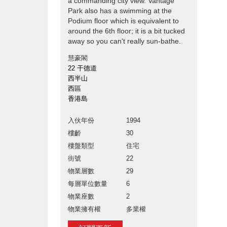
a commanding city view. Vantage
Park also has a swimming at the
Podium floor which is equivalent to
around the 6th floor; it is a bit tucked
away so you can't really sun-bathe.
慧豪閣
22 干德道
西半山
西區
香港島
入伙年份
1994
樓齡
30
樓盤類型
住宅
街號
22
物業層數
29
每層單位數量
6
物業座數
2
物業擁有權
多業權