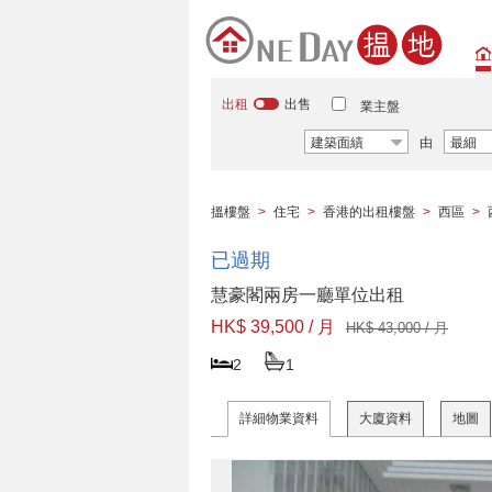
出租
出售
業主盤
建築面績
由
最細
搵樓盤
>
住宅
>
香港的出租樓盤
>
西區
>
已過期
慧豪閣兩房一廳單位出租
HK$ 39,500 / 月
HK$ 43,000 / 月
2
1
詳細物業資料
大廈資料
地圖