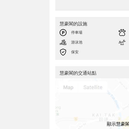
慧豪閣的設施
停車場
游泳池
保安
慧豪閣的交通站點
顯示慧豪