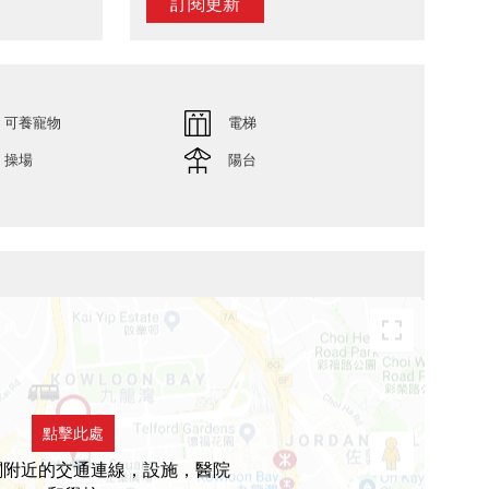
訂閱更新
可養寵物
電梯
操場
陽台
點擊此處
閣附近的交通連線，設施，醫院