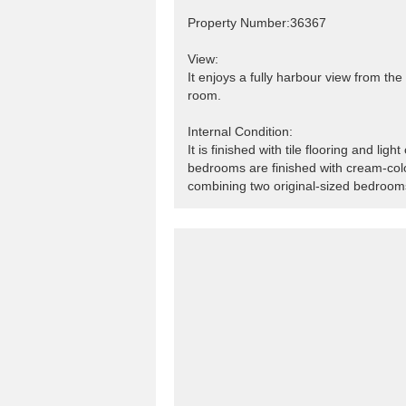
Property Number:36367
View:
It enjoys a fully harbour view from th
room.
Internal Condition:
It is finished with tile flooring and lig
bedrooms are finished with cream-co
combining two original-sized bedroom