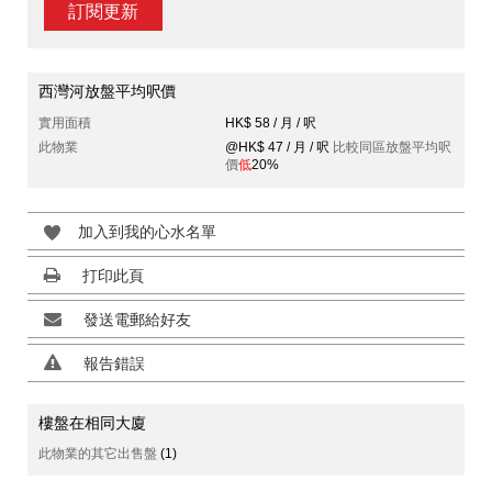
訂閱更新
西灣河放盤平均呎價
實用面積
HK$ 58 / 月 / 呎
此物業
@HK$ 47 / 月 / 呎
比較同區放盤平均呎
價
低
20%
加入到我的心水名單
打印此頁
發送電郵給好友
報告錯誤
樓盤在相同大廈
此物業的其它出售盤
(1)