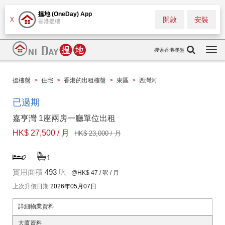
搵地 (OneDay) App
開啟
安裝
X
香港搵樓
搜索香港樓盤
Togg
navi
搵樓盤
>
住宅
>
香港的出租樓盤
>
東區
>
西灣河
已過期
嘉亨灣 1座兩房一廳單位出租
HK$ 27,500 / 月
HK$ 23,000 / 月
2
1
實用面積
493
呎
@HK$ 47
/ 呎 / 月
上次升價日期
2026年05月07日
詳細物業資料
大廈資料