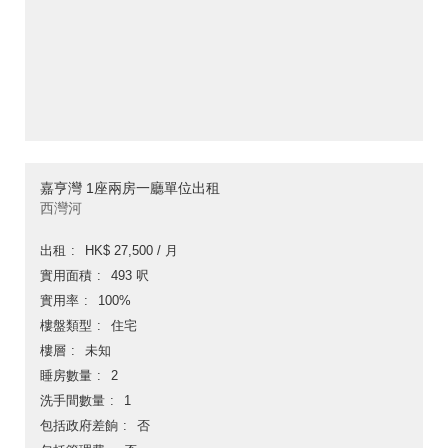
嘉亨灣 1座兩房一廳單位出租
西灣河
出租
HK$ 27,500 / 月
實用面積
493 呎
實用率
100%
樓盤類型
住宅
樓層
未知
睡房數量
2
洗手間數量
1
包括政府差餉
否