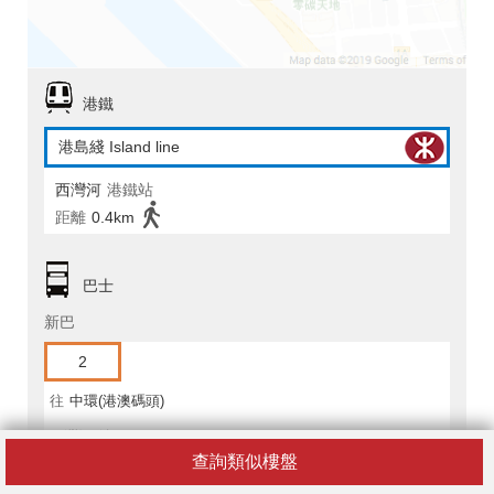
港鐵
港島綫 Island line
西灣河
港鐵站
距離
0.4km
巴士
新巴
2
往
中環(港澳碼頭)
西灣河
站
查詢類似樓盤
距離
20m