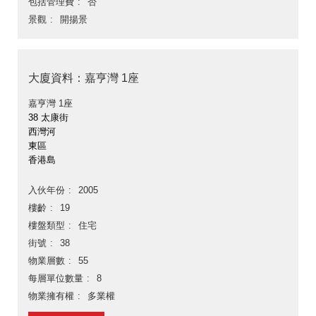
包括管理費
否
景觀
開揚景
大廈資料：嘉亨灣 1座
嘉亨灣 1座
38 太康街
西灣河
東區
香港島
入伙年份
2005
樓齡
19
樓盤類型
住宅
街號
38
物業層數
55
每層單位數量
8
物業擁有權
多業權