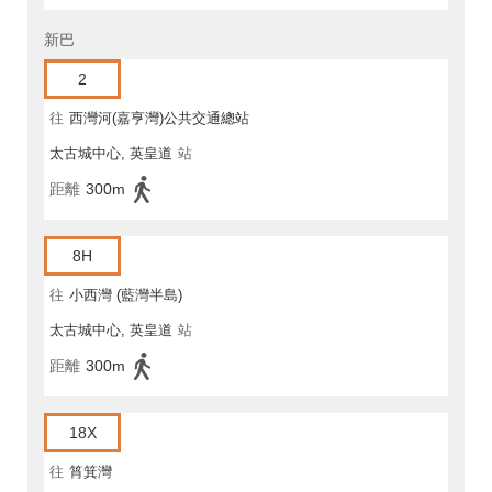
新巴
2
往
西灣河(嘉亨灣)公共交通總站
太古城中心, 英皇道
站
距離
300m
8H
往
小西灣 (藍灣半島)
太古城中心, 英皇道
站
距離
300m
18X
往
筲箕灣