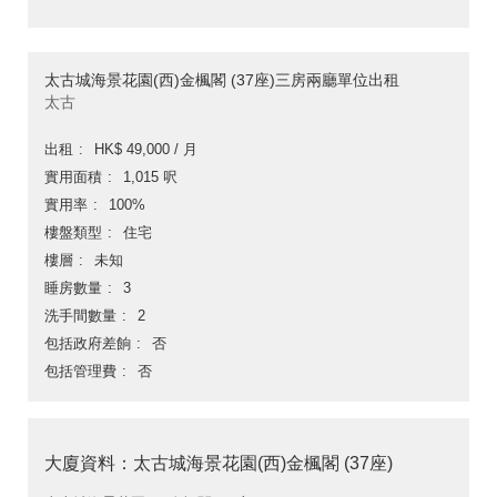
太古城海景花園(西)金楓閣 (37座)三房兩廳單位出租
太古
出租
HK$ 49,000 / 月
實用面積
1,015 呎
實用率
100%
樓盤類型
住宅
樓層
未知
睡房數量
3
洗手間數量
2
包括政府差餉
否
包括管理費
否
大廈資料：太古城海景花園(西)金楓閣 (37座)