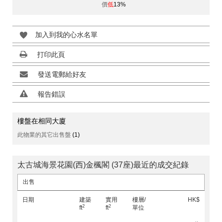
價
低
13%
加入到我的心水名單
打印此頁
發送電郵給好友
報告錯誤
樓盤在相同大廈
此物業的其它出售盤
(1)
太古城海景花園(西)金楓閣 (37座)最近的成交紀錄
出售
日期
建築
實用
樓層/
HK$
2
2
ft
ft
單位