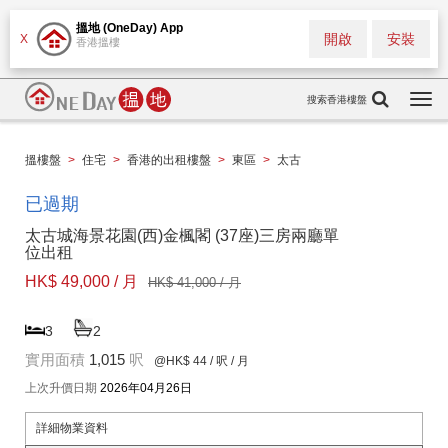
搵地 (OneDay) App
開啟
安裝
X
香港搵樓
搜索香港樓盤
Togg
navi
搵樓盤
>
住宅
>
香港的出租樓盤
>
東區
>
太古
已過期
太古城海景花園(西)金楓閣 (37座)三房兩廳單
位出租
HK$ 49,000 / 月
HK$ 41,000 / 月
3
2
實用面積
1,015
呎
@HK$ 44
/ 呎 / 月
上次升價日期
2026年04月26日
詳細物業資料