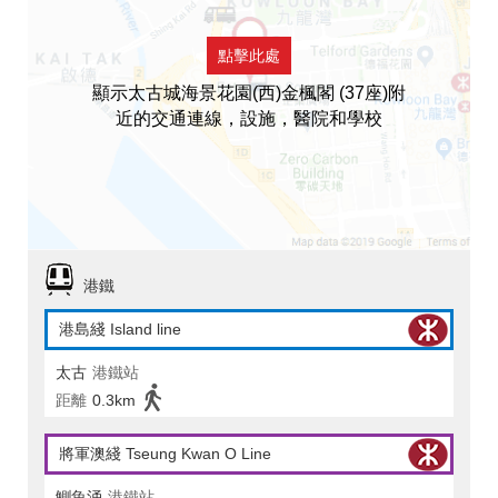
點擊此處
顯示太古城海景花園(西)金楓閣 (37座)附
近的交通連線，設施，醫院和學校
港鐵
港島綫 Island line
太古
港鐵站
距離
0.3km
將軍澳綫 Tseung Kwan O Line
鰂魚涌
港鐵站