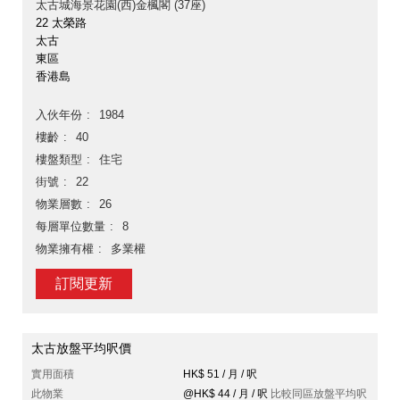
太古城海景花園(西)金楓閣 (37座)
22 太榮路
太古
東區
香港島
入伙年份
1984
樓齡
40
樓盤類型
住宅
街號
22
物業層數
26
每層單位數量
8
物業擁有權
多業權
訂閱更新
太古放盤平均呎價
實用面積
HK$ 51 / 月 / 呎
此物業
@HK$ 44 / 月 / 呎
比較同區放盤平均呎