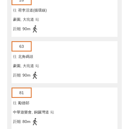
26
往
荷李活道(循環線)
豪園, 大坑道
站
距離
90m
63
往
北角碼頭
豪園, 大坑道
站
距離
90m
81
往
勵德邨
中華遊樂會, 銅鑼灣道
站
距離
80m