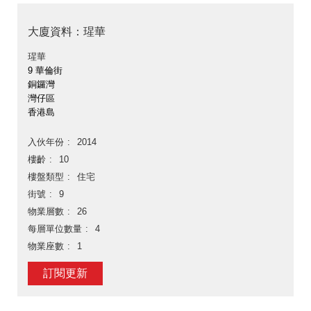
大廈資料：瑆華
瑆華
9 華倫街
銅鑼灣
灣仔區
香港島
入伙年份
2014
樓齡
10
樓盤類型
住宅
街號
9
物業層數
26
每層單位數量
4
物業座數
1
訂閱更新