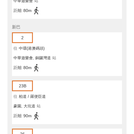
中華遊樂會
站
距離
80m
新巴
2
往
中環(港澳碼頭)
中華遊樂會, 銅鑼灣道
站
距離
80m
23B
往
柏道 / 羅便臣道
豪園, 大坑道
站
距離
90m