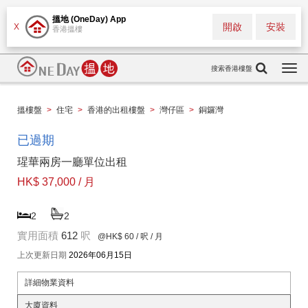
搵地 (OneDay) App
開啟
安裝
X
香港搵樓
搜索香港樓盤
Togg
navi
搵樓盤
>
住宅
>
香港的出租樓盤
>
灣仔區
>
銅鑼灣
已過期
瑆華兩房一廳單位出租
HK$ 37,000 / 月
2
2
實用面積
612
呎
@HK$ 60
/ 呎 / 月
上次更新日期
2026年06月15日
詳細物業資料
大廈資料