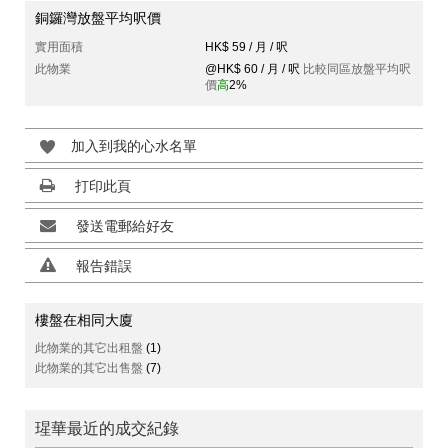
銅鑼灣放盤平均呎價
實用面積
HK$ 59 / 月 / 呎
此物業
@HK$ 60 / 月 / 呎
比較同區放盤平均呎
價
高
2%
加入到我的心水名單
打印此頁
發送電郵給好友
報告錯誤
樓盤在相同大廈
此物業的其它出租盤
(1)
此物業的其它出售盤
(7)
瑆華最近的成交紀錄