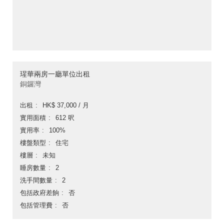
瑆華兩房一廳單位出租
銅鑼灣
出租
HK$ 37,000 / 月
實用面積
612 呎
實用率
100%
樓盤類型
住宅
樓層
未知
睡房數量
2
洗手間數量
2
包括政府差餉
否
包括管理費
否