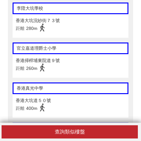
李陞大坑學校
香港大坑浣紗街７３號
距離
280m
官立嘉道理爵士小學
香港掃桿埔東院道９號
距離
260m
香港真光中學
香港大坑道５０號
距離
400m
聖保祿學校（小學部）
查詢類似樓盤
香港銅鑼灣禮頓道１４０號小學校舍地下至６樓