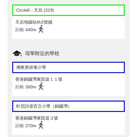
CircleK - 天后 (319)
天后地鐵站tih2號舖
距離
440m
瑆華附近的學校
佛教黃焯菴小學
香港銅鑼灣東院道１１號
距離
300m
軒尼詩道官立小學（銅鑼灣）
香港銅鑼灣東院道３號
距離
270m