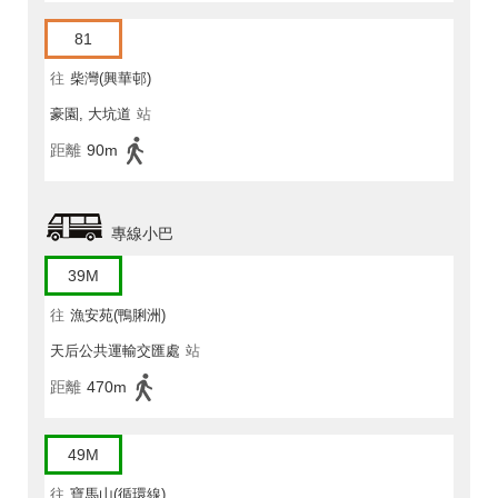
81
往
柴灣(興華邨)
豪園, 大坑道
站
距離
90m
專線小巴
39M
往
漁安苑(鴨脷洲)
天后公共運輸交匯處
站
距離
470m
49M
往
寶馬山(循環線)