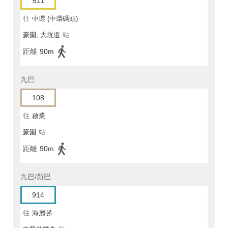
511
往
中環 (中環碼頭)
豪園, 大坑道
站
距離
90m
九巴
108
往
啟業
豪園
站
距離
90m
九巴/新巴
914
往
海麗邨