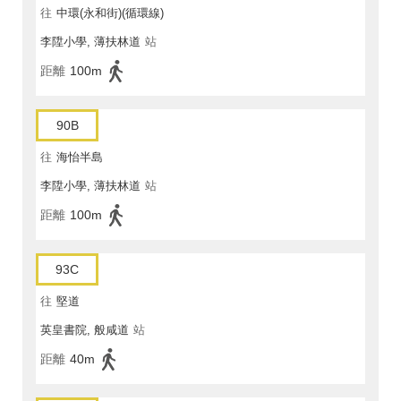
往
中環(永和街)(循環線)
李陞小學, 薄扶林道
站
距離
100m
90B
往
海怡半島
李陞小學, 薄扶林道
站
距離
100m
93C
往
堅道
英皇書院, 般咸道
站
距離
40m