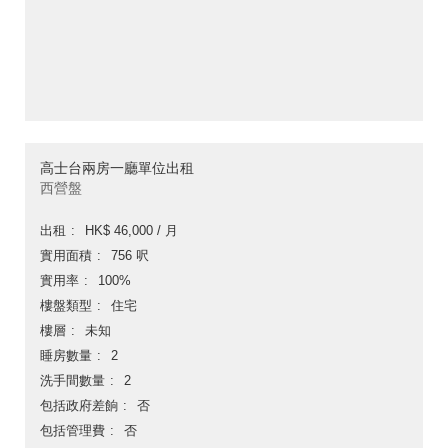
高士台兩房一廳單位出租
西營盤
出租
HK$ 46,000 / 月
實用面積
756 呎
實用率
100%
樓盤類型
住宅
樓層
未知
睡房數量
2
洗手間數量
2
包括政府差餉
否
包括管理費
否