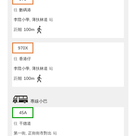
往
數碼港
李陞小學, 薄扶林道
站
距離
100m
970X
往
香港仔
李陞小學, 薄扶林道
站
距離
100m
專線小巴
45A
往
干德道
第一街, 正街街市對出
站