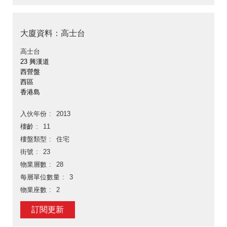
大廈資料：高士台
高士台
23 興漢道
西營盤
西區
香港島
入伙年份
2013
樓齡
11
樓盤類型
住宅
街號
23
物業層數
28
每層單位數量
3
物業座數
2
訂閱更新