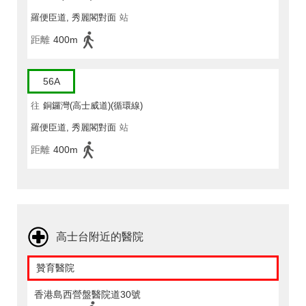
羅便臣道, 秀麗閣對面
站
距離
400m
56A
往
銅鑼灣(高士威道)(循環線)
羅便臣道, 秀麗閣對面
站
距離
400m
高士台附近的醫院
贊育醫院
香港島西營盤醫院道30號