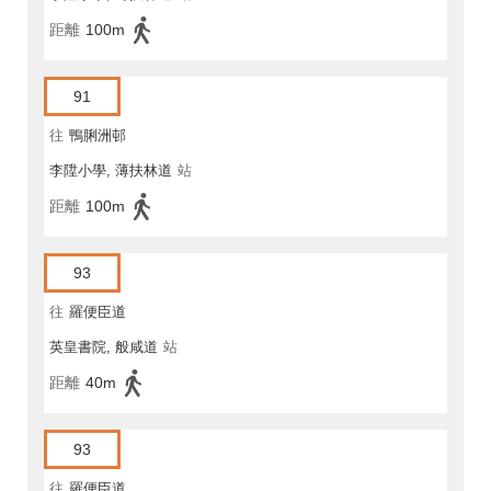
距離
100m
91
往
鴨脷洲邨
李陞小學, 薄扶林道
站
距離
100m
93
往
羅便臣道
英皇書院, 般咸道
站
距離
40m
93
往
羅便臣道