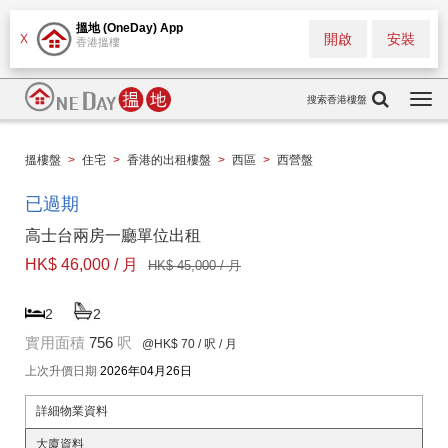
搵地 (OneDay) App
開啟
安裝
X
香港搵樓
搜索香港樓盤
Togg
navi
搵樓盤
>
住宅
>
香港的出租樓盤
>
西區
>
西營盤
已過期
高士台兩房一廳單位出租
HK$ 46,000 / 月
HK$ 45,000 / 月
2
2
實用面積
756
呎
@HK$ 70
/ 呎 / 月
上次升價日期
2026年04月26日
詳細物業資料
大廈資料