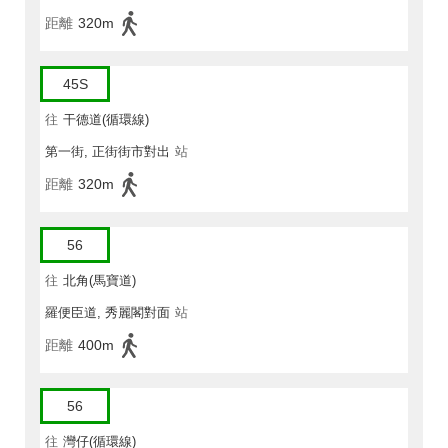
距離
320m
45S
往
干德道(循環線)
第一街, 正街街市對出
站
距離
320m
56
往
北角(馬寶道)
羅便臣道, 秀麗閣對面
站
距離
400m
56
往
灣仔(循環線)