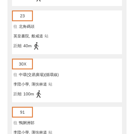
23
往
北角碼頭
英皇書院, 般咸道
站
距離
40m
30X
往
中環(交易廣場)(循環線)
李陞小學, 薄扶林道
站
距離
100m
91
往
鴨脷洲邨
李陞小學, 薄扶林道
站