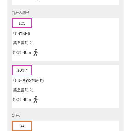
九巴/城巴
103
往
竹園邨
英皇書院
站
距離
40m
103P
往
旺角(染布房街)
英皇書院
站
距離
40m
新巴
3A