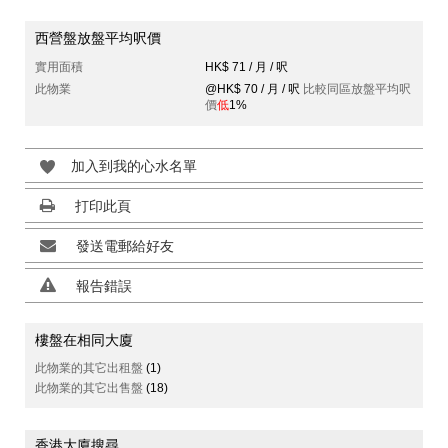
西營盤放盤平均呎價
實用面積
HK$ 71 / 月 / 呎
此物業
@HK$ 70 / 月 / 呎
比較同區放盤平均呎
價
低
1%
加入到我的心水名單
打印此頁
發送電郵給好友
報告錯誤
樓盤在相同大廈
此物業的其它出租盤
(1)
此物業的其它出售盤
(18)
香港大廈搜尋