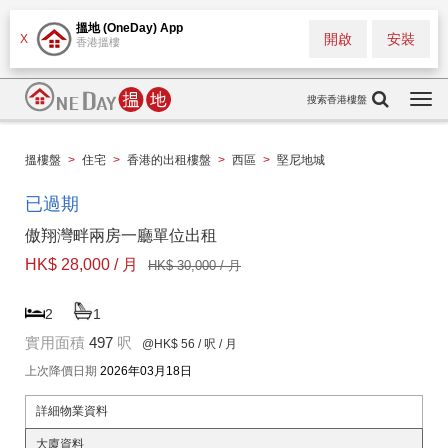
搵地 (OneDay) App
開啟
安裝
X
香港搵樓
搜索香港樓盤
Togg
navi
搵樓盤
>
住宅
>
香港的出租樓盤
>
西區
>
堅尼地城
已過期
傲翔灣畔兩房一廳單位出租
HK$ 28,000 / 月
HK$ 30,000 / 月
2
1
實用面積
497
呎
@HK$ 56
/ 呎 / 月
上次降價日期
2026年03月18日
詳細物業資料
大廈資料