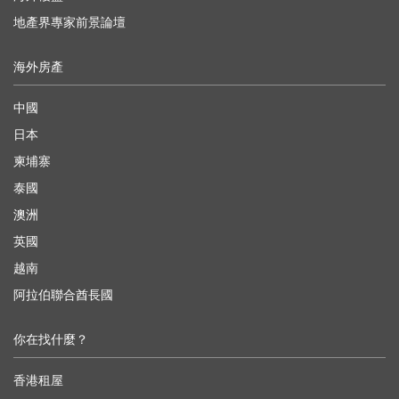
地產界專家前景論壇
海外房產
中國
日本
柬埔寨
泰國
澳洲
英國
越南
阿拉伯聯合酋長國
你在找什麼？
香港租屋