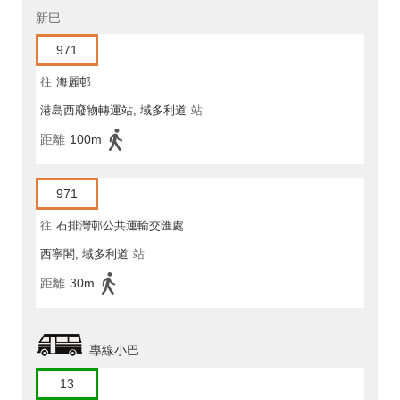
新巴
971
往
海麗邨
港島西廢物轉運站, 域多利道
站
距離
100m
971
往
石排灣邨公共運輸交匯處
西寧閣, 域多利道
站
距離
30m
專線小巴
13