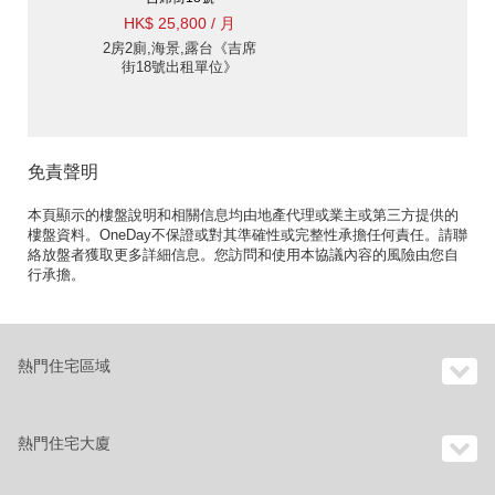
HK$ 25,800 / 月
2房2廁,海景,露台《吉席
街18號出租單位》
免責聲明
本頁顯示的樓盤說明和相關信息均由地產代理或業主或第三方提供的
樓盤資料。OneDay不保證或對其準確性或完整性承擔任何責任。請聯
絡放盤者獲取更多詳細信息。您訪問和使用本協議內容的風險由您自
行承擔。
熱門住宅區域
熱門住宅大廈