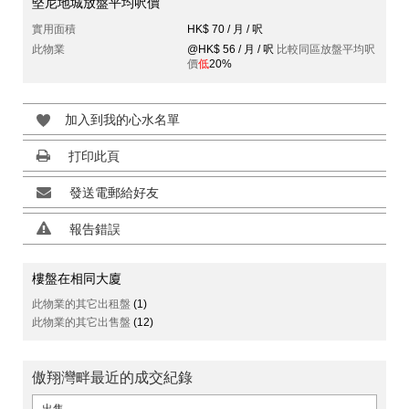
堅尼地城放盤平均呎價
實用面積
HK$ 70 / 月 / 呎
此物業
@HK$ 56 / 月 / 呎
比較同區放盤平均呎
價
低
20%
加入到我的心水名單
打印此頁
發送電郵給好友
報告錯誤
樓盤在相同大廈
此物業的其它出租盤
(1)
此物業的其它出售盤
(12)
傲翔灣畔最近的成交紀錄