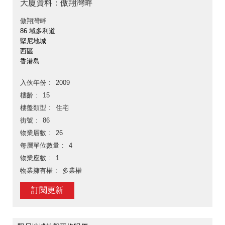
大廈資料：傲翔灣畔
傲翔灣畔
86 域多利道
堅尼地城
西區
香港島
入伙年份
2009
樓齡
15
樓盤類型
住宅
街號
86
物業層數
26
每層單位數量
4
物業座數
1
物業擁有權
多業權
訂閱更新