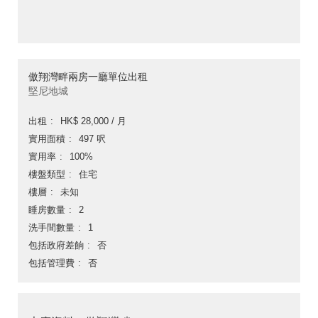
傲翔灣畔兩房一廳單位出租
堅尼地城
出租
HK$ 28,000 / 月
實用面積
497 呎
實用率
100%
樓盤類型
住宅
樓層
未知
睡房數量
2
洗手間數量
1
包括政府差餉
否
包括管理費
否