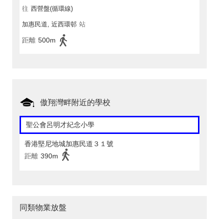
往
西營盤(循環線)
加惠民道, 近西環邨
站
距離
500m
傲翔灣畔附近的學校
聖公會呂明才紀念小學
香港堅尼地城加惠民道３１號
距離
390m
同類物業放盤