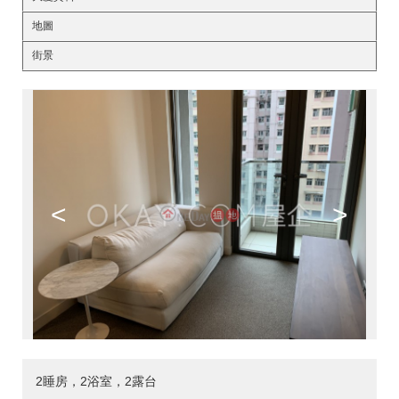
地圖
街景
<
>
2睡房，2浴室，2露台