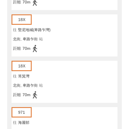
距離
70m
18X
往
堅尼地城(卑路乍灣)
北街, 卑路乍街
站
距離
70m
18X
往
筲箕灣
北街, 卑路乍街
站
距離
70m
971
往
海麗邨