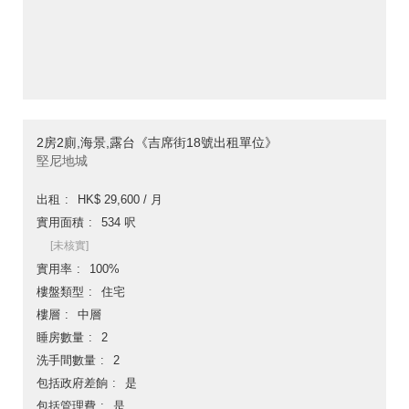
2房2廁,海景,露台《吉席街18號出租單位》
堅尼地城
出租
HK$ 29,600 / 月
實用面積
534 呎
[未核實]
實用率
100%
樓盤類型
住宅
樓層
中層
睡房數量
2
洗手間數量
2
包括政府差餉
是
包括管理費
是