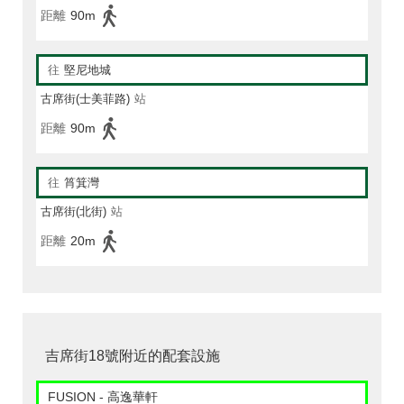
距離
90m
往
堅尼地城
古席街(士美菲路)
站
距離
90m
往
筲箕灣
古席街(北街)
站
距離
20m
吉席街18號附近的配套設施
FUSION - 高逸華軒