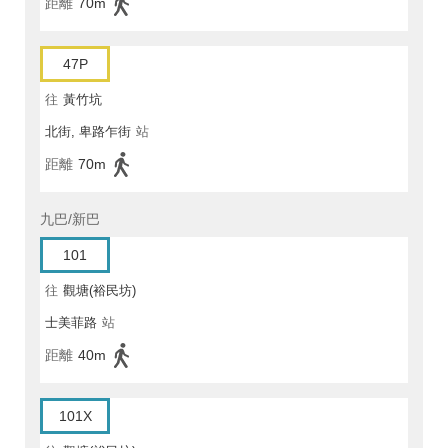
距離
70m
47P
往
黃竹坑
北街, 卑路乍街
站
距離
70m
九巴/新巴
101
往
觀塘(裕民坊)
士美菲路
站
距離
40m
101X