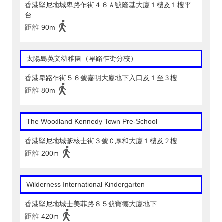
香港堅尼地城卑路乍街４６Ａ號隆基大廈１樓及１樓平
台
距離
90m
太陽島英文幼稚園（卑路乍街分校）
香港卑路乍街５６號嘉明大廈地下入口及１至３樓
距離
80m
The Woodland Kennedy Town Pre-School
香港堅尼地城爹核士街３號Ｃ厚和大廈１樓及２樓
距離
200m
Wilderness International Kindergarten
香港堅尼地城士美菲路８５號寶德大廈地下
距離
420m