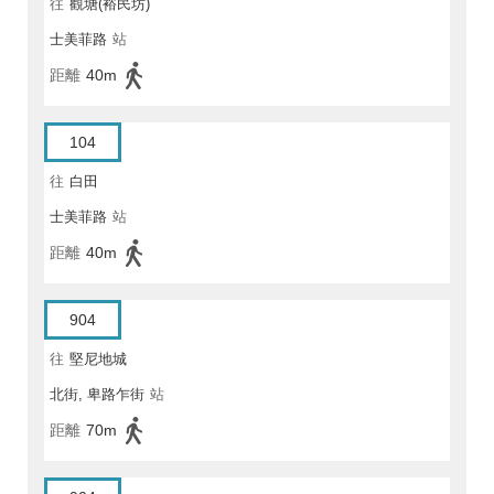
往
觀塘(裕民坊)
士美菲路
站
距離
40m
104
往
白田
士美菲路
站
距離
40m
904
往
堅尼地城
北街, 卑路乍街
站
距離
70m