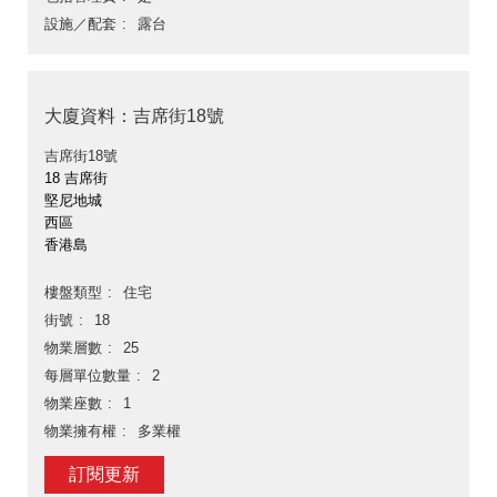
設施／配套
露台
大廈資料：吉席街18號
吉席街18號
18 吉席街
堅尼地城
西區
香港島
樓盤類型
住宅
街號
18
物業層數
25
每層單位數量
2
物業座數
1
物業擁有權
多業權
訂閱更新