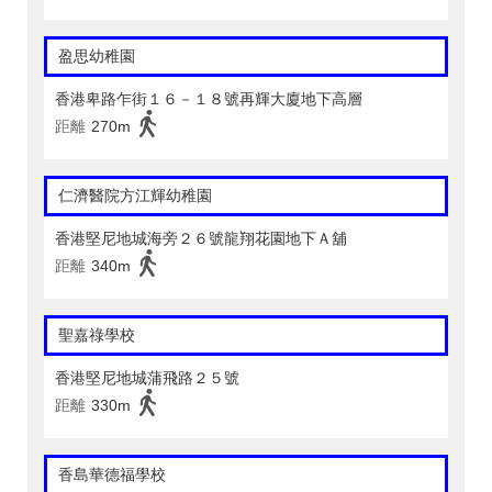
盈思幼稚園
香港卑路乍街１６－１８號再輝大廈地下高層
距離
270m
仁濟醫院方江輝幼稚園
香港堅尼地城海旁２６號龍翔花園地下Ａ舖
距離
340m
聖嘉祿學校
香港堅尼地城蒲飛路２５號
距離
330m
香島華德福學校