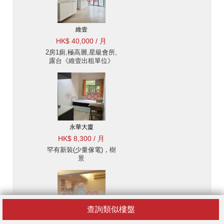
維壹
HK$ 40,000 / 月
2房1廁,極高層,星級會所,
露台《維壹出租單位》
永華大廈
HK$ 8,300 / 月
罕有新裝(少量傢電)，樹
景
查詢類似樓盤