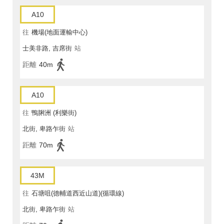
A10
往
機場(地面運輸中心)
士美非路, 吉席街
站
距離
40m
A10
往
鴨脷洲 (利樂街)
北街, 卑路乍街
站
距離
70m
43M
往
石塘咀(德輔道西近山道)(循環線)
北街, 卑路乍街
站