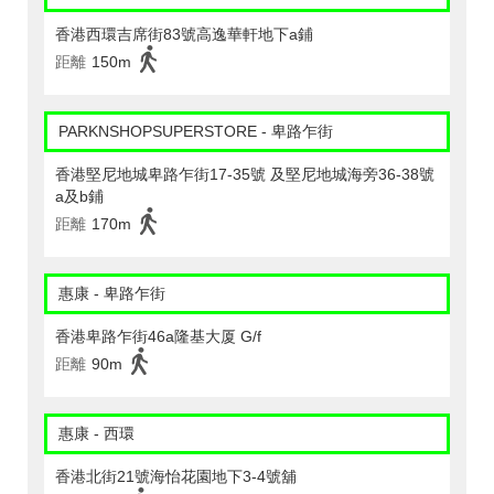
香港西環吉席街83號高逸華軒地下a鋪
距離
150m
PARKNSHOPSUPERSTORE - 卑路乍街
香港堅尼地城卑路乍街17-35號 及堅尼地城海旁36-38號
a及b鋪
距離
170m
惠康 - 卑路乍街
香港卑路乍街46a隆基大厦 G/f
距離
90m
惠康 - 西環
香港北街21號海怡花園地下3-4號舖