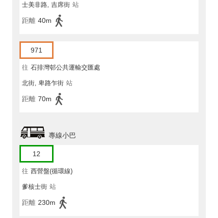
士美非路, 吉席街
站
距離
40m
971
往
石排灣邨公共運輸交匯處
北街, 卑路乍街
站
距離
70m
專線小巴
12
往
西營盤(循環線)
爹核士街
站
距離
230m