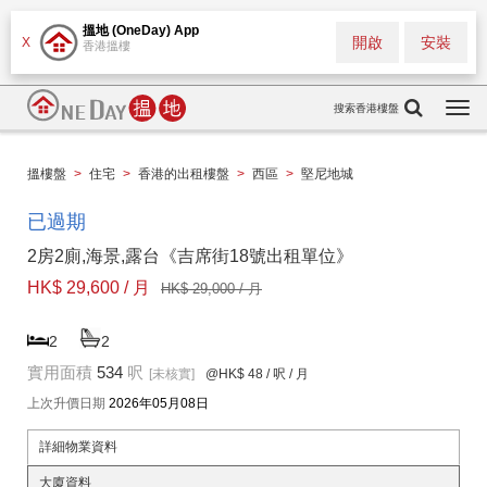
搵地 (OneDay) App
開啟
安裝
X
香港搵樓
搜索香港樓盤
Togg
navi
搵樓盤
>
住宅
>
香港的出租樓盤
>
西區
>
堅尼地城
已過期
2房2廁,海景,露台《吉席街18號出租單位》
HK$ 29,600 / 月
HK$ 29,000 / 月
2
2
實用面積
534
呎
[未核實]
@HK$ 48
/ 呎 / 月
上次升價日期
2026年05月08日
詳細物業資料
大廈資料