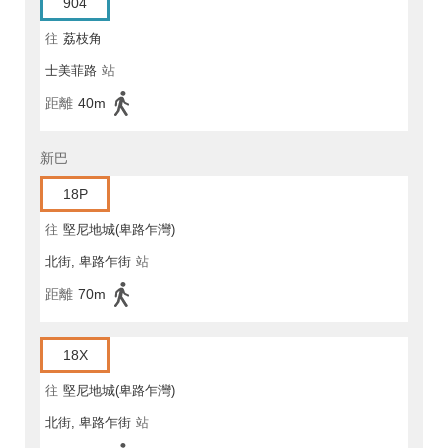
904
往
荔枝角
士美菲路
站
距離
40m
新巴
18P
往
堅尼地城(卑路乍灣)
北街, 卑路乍街
站
距離
70m
18X
往
堅尼地城(卑路乍灣)
北街, 卑路乍街
站