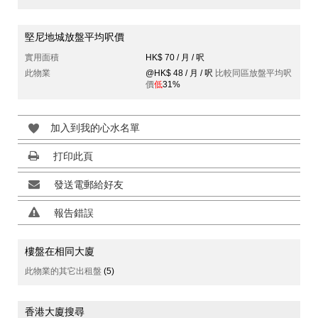
堅尼地城放盤平均呎價
實用面積
HK$ 70 / 月 / 呎
此物業
@HK$ 48 / 月 / 呎
比較同區放盤平均呎
價
低
31%
加入到我的心水名單
打印此頁
發送電郵給好友
報告錯誤
樓盤在相同大廈
此物業的其它出租盤
(5)
香港大廈搜尋