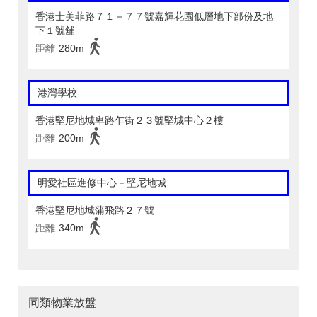
香港士美菲路７１－７７號嘉輝花園低層地下部份及地
下１號舖
距離
280m
港灣學校
香港堅尼地城卑路乍街２３號堅城中心２樓
距離
200m
明愛社區進修中心－堅尼地城
香港堅尼地城蒲飛路２７號
距離
340m
同類物業放盤