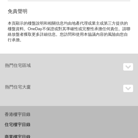
免責聲明
本頁顯示的樓盤說明和相關信息均由地產代理或業主或第三方提供的
樓盤資料。OneDay不保證或對其準確性或完整性承擔任何責任。請聯
絡放盤者獲取更多詳細信息。您訪問和使用本協議內容的風險由您自
行承擔。
熱門住宅區域
熱門住宅大廈
香港樓宇目錄
住宅樓宇目錄
商業樓宇目錄