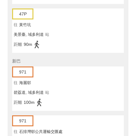
47P
往
黃竹坑
美景臺, 域多利道
站
距離
90m
新巴
971
往
海麗邨
碧荔道, 域多利道
站
距離
100m
971
往
石排灣邨公共運輸交匯處