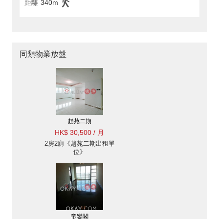
距離
340m
同類物業放盤
趙苑二期
HK$ 30,500 / 月
2房2廁《趙苑二期出租單
位》
帝鑾閣