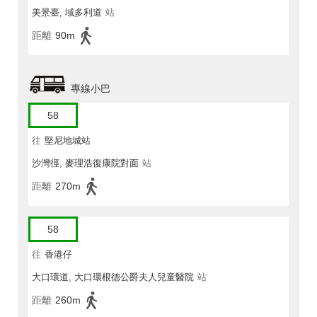
美景臺, 域多利道
站
距離
90m
專線小巴
58
往
堅尼地城站
沙灣徑, 麥理浩復康院對面
站
距離
270m
58
往
香港仔
大口環道, 大口環根德公爵夫人兒童醫院
站
距離
260m