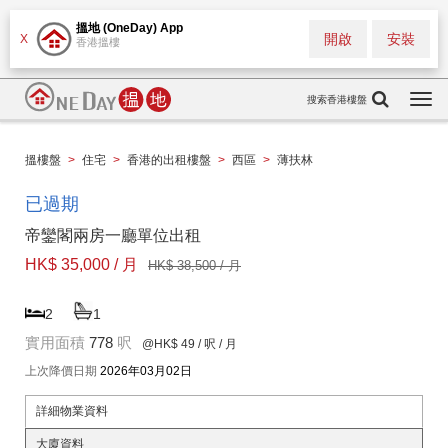
搵地 (OneDay) App
開啟
安裝
X
香港搵樓
搜索香港樓盤
Togg
navi
搵樓盤
>
住宅
>
香港的出租樓盤
>
西區
>
薄扶林
已過期
帝鑾閣兩房一廳單位出租
HK$ 35,000 / 月
HK$ 38,500 / 月
2
1
實用面積
778
呎
@HK$ 49
/ 呎 / 月
上次降價日期
2026年03月02日
詳細物業資料
大廈資料