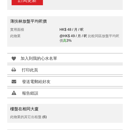
訂閱更新
薄扶林放盤平均呎價
實用面積
HK$ 48 / 月 / 呎
此物業
@HK$ 49 / 月 / 呎
比較同區放盤平均呎
價
高
3%
加入到我的心水名單
打印此頁
發送電郵給好友
報告錯誤
樓盤在相同大廈
此物業的其它出租盤
(6)