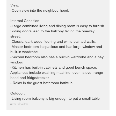
View:
-Open view into the neighbourhood.
Internal Condition:
-Large combined living and dining room is easy to furnish.
Sliding doors lead to the balcony facing the oneway
street.
-Classic, dark wood flooring and white painted walls.
-Master bedroom is spacious and has large window and
built-in wardrobe.
-Second bedroom also has a built-in wardrobe and a bay
window.
-Kitchen has built-in cabinets and good bench space.
Appliances include washing machine, oven, stove, range
hood and fridge/freezer.
- Relax in the guest bathroom bathtub.
Outdoor:
-Living room balcony is big enough to put a small table
and chairs.