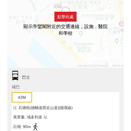
點擊此處
顯示帝鑾閣附近的交通連線，設施，醫院
和學校
巴士
城巴
43M
往
石塘咀(德輔道西近山道)(循環線)
美景臺, 域多利道
站
距離
90m