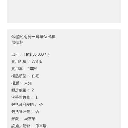
帝鑾閣兩房一廳單位出租
薄扶林
出租
HK$ 35,000 / 月
實用面積
778 呎
實用率
100%
樓盤類型
住宅
樓層
未知
睡房數量
2
洗手間數量
1
包括政府差餉
否
包括管理費
否
景觀
城市景
設施／配套
停車場