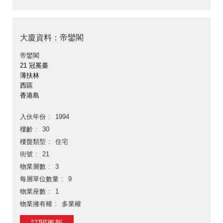
大廈資料：帝鑾閣
帝鑾閣
21 冠冕臺
薄扶林
西區
香港島
入伙年份
1994
樓齡
30
樓盤類型
住宅
街號
21
物業層數
3
每層單位數量
9
物業座數
1
物業擁有權
多業權