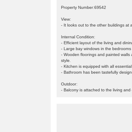
Property Number:69542
View:
- It looks out to the other buildings at
Internal Condition:
- Efficient layout of the living and di
- Large bay windows in the bedrooms 
- Wooden floorings and painted walls a
style.
- Kitchen is equipped with all essentia
- Bathroom has been tastefully design
Outdoor:
- Balcony is attached to the living and