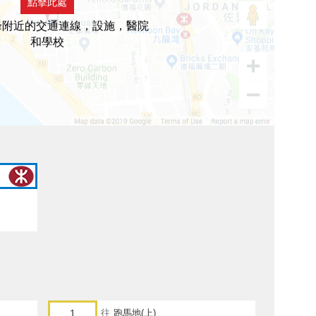
點擊此處
峰附近的交通連線，設施，醫院
和學校
1
往
跑馬地(上)