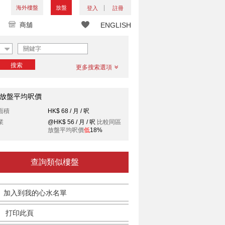
海外樓盤
放盤
登入
註冊
商舖
ENGLISH
搜索
更多搜索選項
放盤平均呎價
面積
HK$ 68 / 月 / 呎
業
@HK$ 56 / 月 / 呎
比較同區
放盤平均呎價
低
18%
查詢類似樓盤
加入到我的心水名單
打印此頁