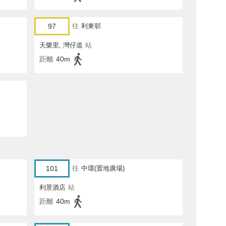
97
往
利東邨
天樂里, 灣仔道
站
距離
40m
101
往
中環(置地廣場)
利景酒店
站
距離
40m