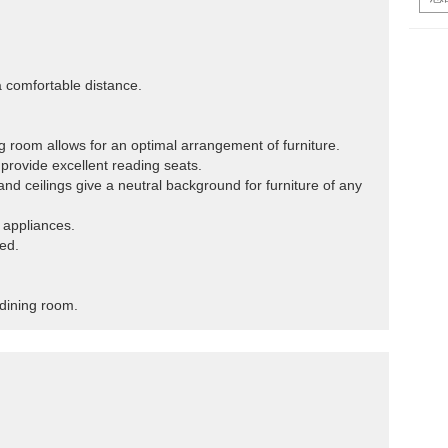
 a comfortable distance.
ning room allows for an optimal arrangement of furniture.
provide excellent reading seats.
nd ceilings give a neutral background for furniture of any
l appliances.
ed.
 dining room.