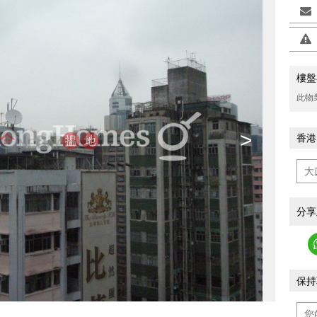
樓盤
此物
>
香港
分享
保持