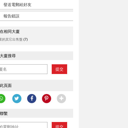
發送電郵給好友
報告錯誤
在相同大廈
業的其它出售盤
(7)
大廈搜尋
提交
此頁面
聯繫
提交