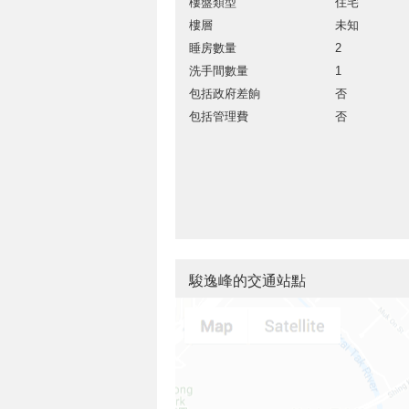
樓盤類型
住宅
樓層
未知
睡房數量
2
洗手間數量
1
包括政府差餉
否
包括管理費
否
駿逸峰的交通站點