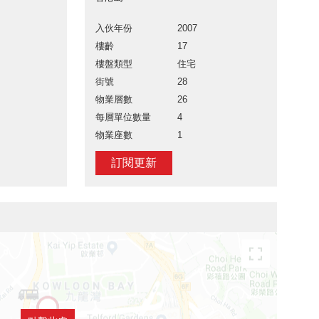
入伙年份
2007
樓齡
17
樓盤類型
住宅
街號
28
物業層數
26
每層單位數量
4
物業座數
1
訂閱更新