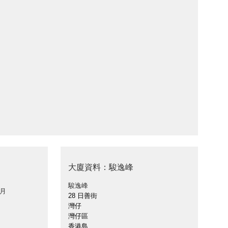
大廈資料：駿逸峰
駿逸峰
 月
28 日善街
灣仔
灣仔區
香港島