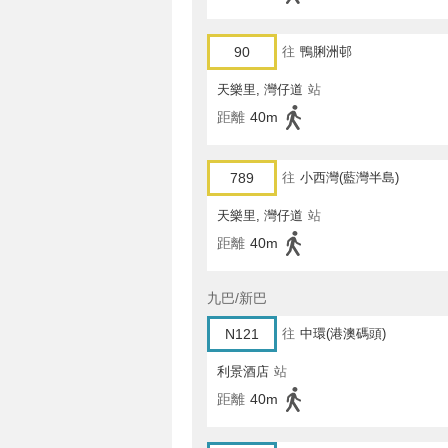
90
往
鴨脷洲邨
天樂里, 灣仔道
站
距離
40m
789
往
小西灣(藍灣半島)
天樂里, 灣仔道
站
距離
40m
九巴/新巴
N121
往
中環(港澳碼頭)
利景酒店
站
距離
40m