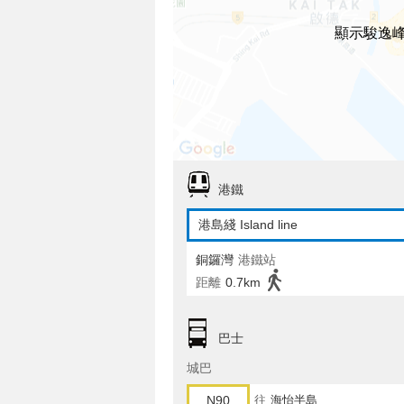
顯示駿逸
港鐵
港島綫 Island line
銅鑼灣
港鐵站
距離
0.7km
巴士
城巴
N90
往
海怡半島