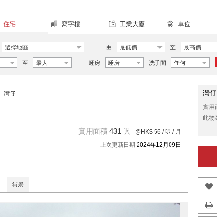
住宅
寫字樓
工業大廈
車位
選擇地區
由
最低價
至
最高價
至
最大
睡房
睡房
洗手間
任何
灣仔
>
灣仔
實用
此物
實用面積
431
呎
@HK$ 56
/ 呎 / 月
上次更新日期
2024年12月09日
街景