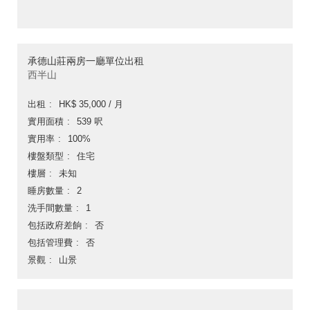
承德山莊兩房一廳單位出租
西半山
出租
HK$ 35,000 / 月
實用面積
539 呎
實用率
100%
樓盤類型
住宅
樓層
未知
睡房數量
2
洗手間數量
1
包括政府差餉
否
包括管理費
否
景觀
山景