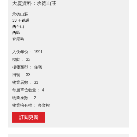
大廈資料：承德山莊
承德山莊
33 干德道
西半山
西區
香港島
入伙年份
1991
樓齡
33
樓盤類型
住宅
街號
33
物業層數
31
每層單位數量
4
物業座數
2
物業擁有權
多業權
訂閱更新