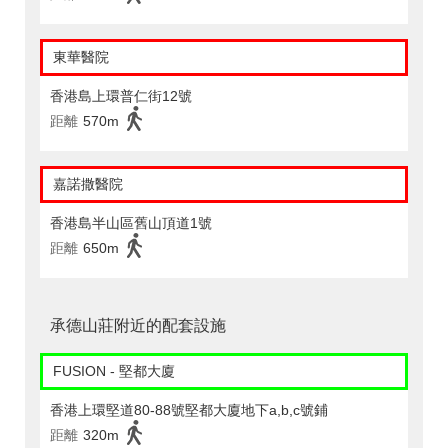
東華醫院
香港島上環普仁街12號
距離
570m
嘉諾撒醫院
香港島半山區舊山頂道1號
距離
650m
承德山莊附近的配套設施
FUSION - 堅都大廈
香港上環堅道80-88號堅都大廈地下a,b,c號鋪
距離
320m