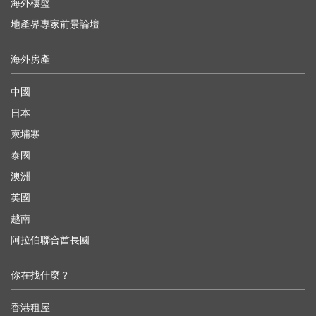
海外樓盤
地產界專家前景論壇
海外房產
中國
日本
柬埔寨
泰國
澳洲
英國
越南
阿拉伯聯合酋長國
你在找什麼？
香港租屋