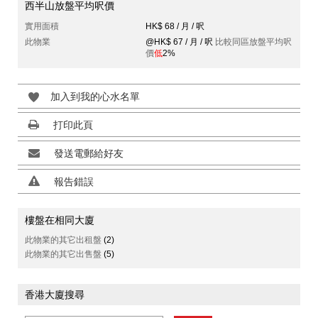
西半山放盤平均呎價
實用面積
HK$ 68 / 月 / 呎
此物業
@HK$ 67 / 月 / 呎
比較同區放盤平均呎
價
低
2%
加入到我的心水名單
打印此頁
發送電郵給好友
報告錯誤
樓盤在相同大廈
此物業的其它出租盤
(2)
此物業的其它出售盤
(5)
香港大廈搜尋