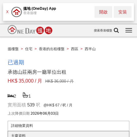
搵地 (OneDay) App
開啟
安裝
X
香港搵樓
搜索香港樓盤
Togg
navi
搵樓盤
>
住宅
>
香港的出租樓盤
>
西區
>
西半山
已過期
承德山莊兩房一廳單位出租
HK$ 35,000 / 月
HK$ 36,000 / 月
2
1
實用面積
539
呎
@HK$ 67
/ 呎 / 月
上次降價日期
2026年06月03日
詳細物業資料
大廈資料