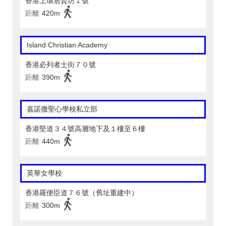
香港上環居賢坊１號
距離
420m
Island Christian Academy
香港必列者士街７０號
距離
390m
嘉諾撒聖心學校私立部
香港堅道３４號高層地下及１樓至６樓
距離
440m
英華女學校
香港羅便臣道７６號（舊址重建中）
距離
300m