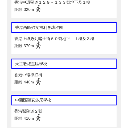
香港中環堅道１２９－１３３號地下及１樓
距離
320m
香港西區婦女福利會幼稚園
香港上環必列啫士街６０號地下 １樓及３樓
距離
370m
天主教總堂區學校
香港中環律打街
距離
440m
中西區聖安多尼學校
香港醫院道２號
距離
410m