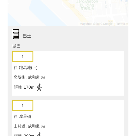
巴士
城巴
1
往
跑馬地(上)
奕蔭街, 成和道
站
距離
170m
1
往
摩星嶺
山村道, 成和道
站