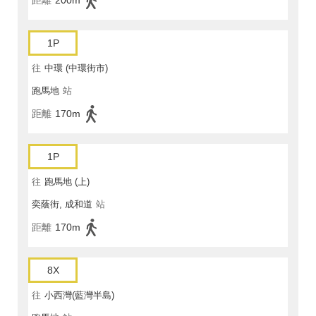
距離
200m
1P
往
中環 (中環街市)
跑馬地
站
距離
170m
1P
往
跑馬地 (上)
奕蔭街, 成和道
站
距離
170m
8X
往
小西灣(藍灣半島)