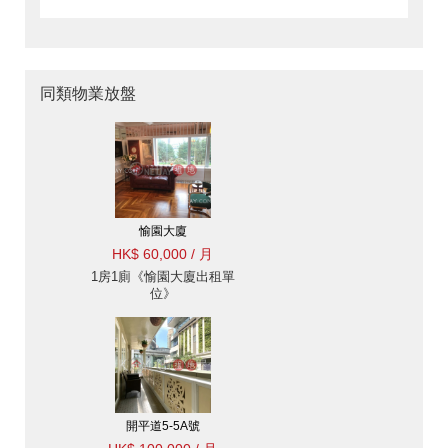
同類物業放盤
愉園大廈
HK$ 60,000 / 月
1房1廁《愉園大廈出租單
位》
開平道5-5A號