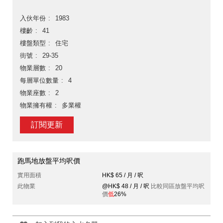
入伙年份
1983
樓齡
41
樓盤類型
住宅
街號
29-35
物業層數
20
每層單位數量
4
物業座數
2
物業擁有權
多業權
訂閱更新
跑馬地放盤平均呎價
實用面積
HK$ 65 / 月 / 呎
此物業
@HK$ 48 / 月 / 呎
比較同區放盤平均呎
價
低
26%