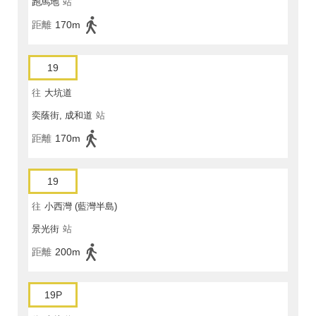
跑馬地
站
距離
170m
19
往
大坑道
奕蔭街, 成和道
站
距離
170m
19
往
小西灣 (藍灣半島)
景光街
站
距離
200m
19P