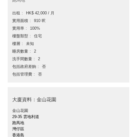
跑馬地
出租
HK$ 42,000 / 月
實用面積
910 呎
實用率
100%
樓盤類型
住宅
樓層
未知
睡房數量
2
洗手間數量
2
包括政府差餉
否
包括管理費
否
大廈資料：金山花園
金山花園
29-35 雲地利道
跑馬地
灣仔區
香港島