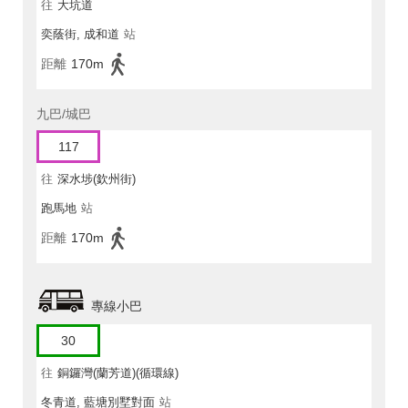
往
大坑道
奕蔭街, 成和道
站
距離
170m
九巴/城巴
117
往
深水埗(欽州街)
跑馬地
站
距離
170m
專線小巴
30
往
銅鑼灣(蘭芳道)(循環線)
冬青道, 藍塘別墅對面
站