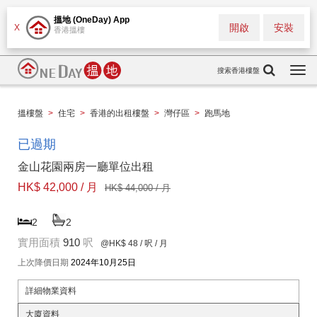
搵地 (OneDay) App
開啟
安裝
X
香港搵樓
搜索香港樓盤
Togg
navi
搵樓盤
>
住宅
>
香港的出租樓盤
>
灣仔區
>
跑馬地
已過期
金山花園兩房一廳單位出租
HK$ 42,000 / 月
HK$ 44,000 / 月
2
2
實用面積
910
呎
@HK$ 48
/ 呎 / 月
上次降價日期
2024年10月25日
詳細物業資料
大廈資料