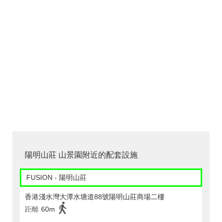
陽明山莊 山景園附近的配套設施
FUSION - 陽明山莊
香港淺水灣大潭水塘道88號陽明山莊商場二樓
距離
60m