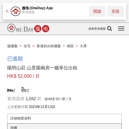
搵地 (OneDay) App
開啟
安裝
X
香港搵樓
搜索香港樓盤
Togg
navi
搵樓盤
>
住宅
>
香港的出租樓盤
>
南區
>
大潭
已過期
陽明山莊 山景園兩房一廳單位出租
HK$ 52,000 / 月
2
2
實用面積
1,042
呎
@HK$ 50
/ 呎 / 月
上次更新日期
2023年12月13日
詳細物業資料
地圖