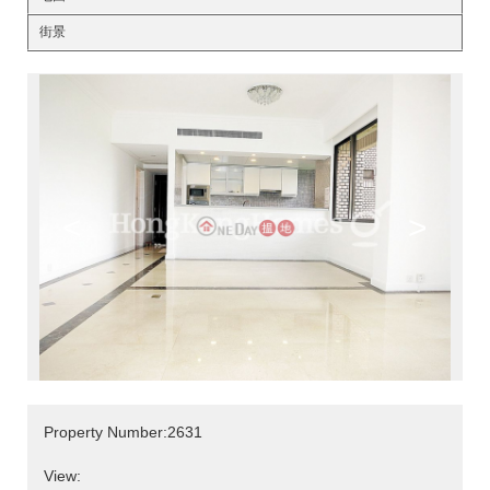
街景
<
>
Property Number:2631
View: