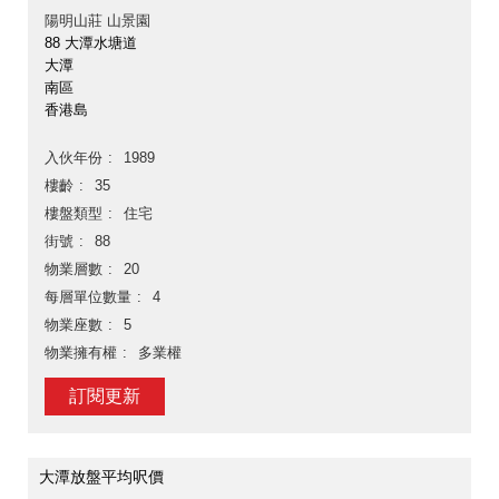
陽明山莊 山景園
88 大潭水塘道
大潭
南區
香港島
入伙年份
1989
樓齡
35
樓盤類型
住宅
街號
88
物業層數
20
每層單位數量
4
物業座數
5
物業擁有權
多業權
訂閱更新
大潭放盤平均呎價