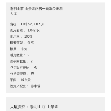
陽明山莊 山景園兩房一廳單位出租
大潭
出租
HK$ 52,000 / 月
實用面積
1,042 呎
實用率
100%
樓盤類型
住宅
樓層
未知
睡房數量
2
洗手間數量
2
包括政府差餉
否
包括管理費
否
景觀
城市景
設施／配套
停車場
大廈資料：陽明山莊 山景園