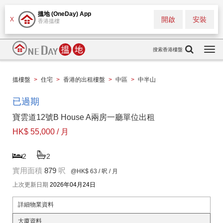
搵地 (OneDay) App
開啟
安裝
X
香港搵樓
搜索香港樓盤
Togg
navi
搵樓盤
>
住宅
>
香港的出租樓盤
>
中區
>
中半山
已過期
寶雲道12號B House A兩房一廳單位出租
HK$ 55,000 / 月
2
2
實用面積
879
呎
@HK$ 63
/ 呎 / 月
上次更新日期
2026年04月24日
詳細物業資料
大廈資料