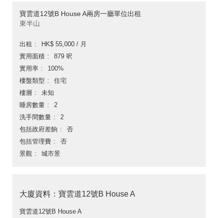
寶雲道12號B House A兩房一廳單位出租
東半山
出租
HK$ 55,000 / 月
實用面積
879 呎
實用率
100%
樓盤類型
住宅
樓層
未知
睡房數量
2
洗手間數量
2
包括政府差餉
否
包括管理費
否
景觀
城市景
大廈資料：寶雲道12號B House A
寶雲道12號B House A