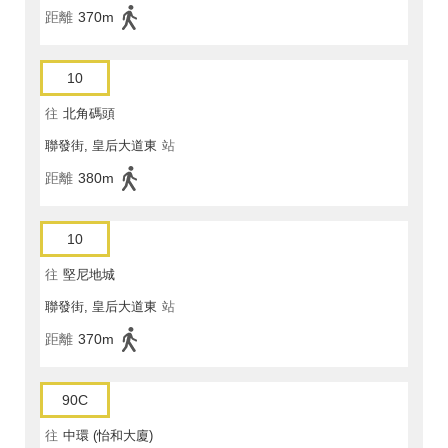
距離
370m
10
往
北角碼頭
聯發街, 皇后大道東
站
距離
380m
10
往
堅尼地城
聯發街, 皇后大道東
站
距離
370m
90C
往
中環 (怡和大廈)