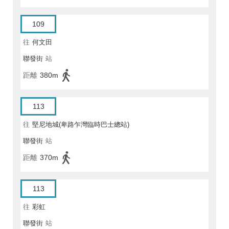
109
往
何文田
聯發街
站
距離
380m
113
往
堅尼地城(卑路乍灣臨時巴士總站)
聯發街
站
距離
370m
113
往
彩虹
聯發街
站