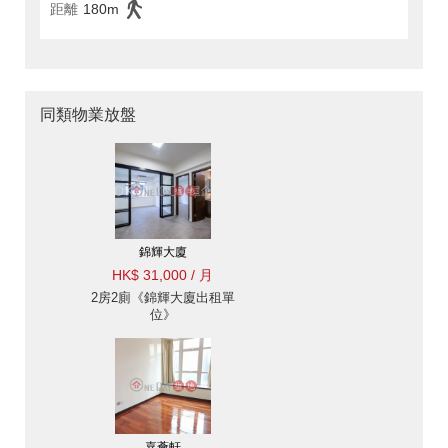
距離
180m
同類物業放盤
錦輝大廈
HK$ 31,000 / 月
2房2廁《錦輝大廈出租單
位》
嘉薈軒