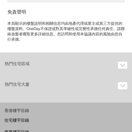
免責聲明
本頁顯示的樓盤說明和相關信息均由地產代理或業主或第三方提供的
樓盤資料。OneDay不保證或對其準確性或完整性承擔任何責任。請聯
絡放盤者獲取更多詳細信息。您訪問和使用本協議內容的風險由您自
行承擔。
熱門住宅區域
熱門住宅大廈
香港樓宇目錄
住宅樓宇目錄