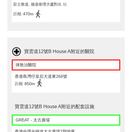
莊士敦道, 循道衛理大廈對出
站
距離
470m
寶雲道12號B House A附近的醫院
律敦治醫院
香港島灣仔皇后大道東266號
距離
850m
寶雲道12號B House A附近的配套設施
GREAT - 太古廣場
香港中環金鐘道太古廣場2期地庫