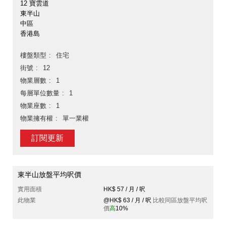
12 寶雲道
東半山
中區
香港島
樓盤類型
住宅
街號
12
物業層數
1
每層單位數量
1
物業座數
1
物業擁有權
單一業權
訂閱更新
東半山放盤平均呎價
實用面積
HK$ 57 / 月 / 呎
此物業
@HK$ 63 / 月 / 呎
比較同區放盤平均呎
價
高
10%