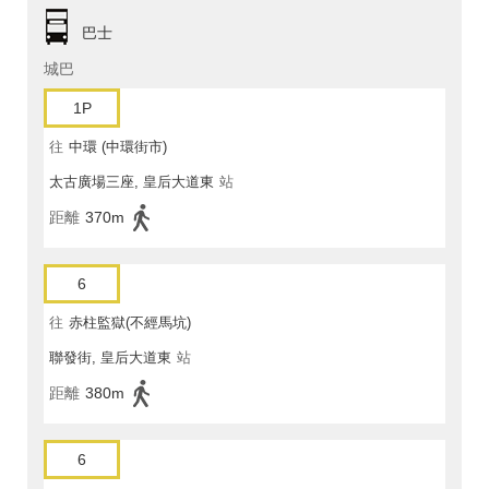
巴士
城巴
1P
往
中環 (中環街市)
太古廣場三座, 皇后大道東
站
距離
370m
6
往
赤柱監獄(不經馬坑)
聯發街, 皇后大道東
站
距離
380m
6