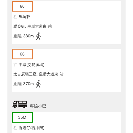
66
往
馬坑邨
聯發街, 皇后大道東
站
距離
380m
66
往
中環(交易廣場)
太古廣場三座, 皇后大道東
站
距離
370m
專線小巴
35M
往
香港仔(石排灣)