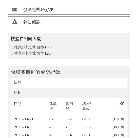
發送電郵給好友
報告錯誤
樓盤在相同大廈
此物業的其它出租盤
(16)
此物業的其它出售盤
(28)
曉峰閣最近的成交紀錄
出售
出租
日期
建築
實用
樓層/
HK$
2
2
ft
ft
單位
2023-03-31
821
674
04/D
1,620萬
2023-03-13
-
-
L5/32
1,800萬
2023-03-13
931
776
08/B
1,800萬