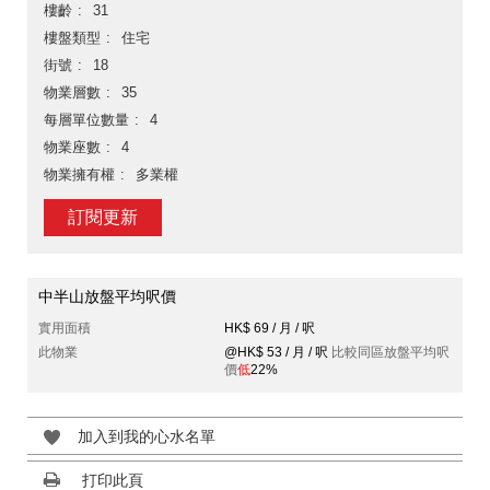
樓齡
31
樓盤類型
住宅
街號
18
物業層數
35
每層單位數量
4
物業座數
4
物業擁有權
多業權
訂閱更新
中半山放盤平均呎價
實用面積
HK$ 69 / 月 / 呎
此物業
@HK$ 53 / 月 / 呎
比較同區放盤平均呎
價
低
22%
加入到我的心水名單
打印此頁