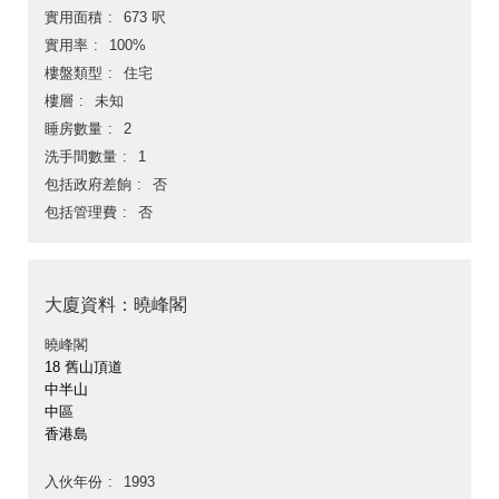
實用面積
673 呎
實用率
100%
樓盤類型
住宅
樓層
未知
睡房數量
2
洗手間數量
1
包括政府差餉
否
包括管理費
否
大廈資料：曉峰閣
曉峰閣
18 舊山頂道
中半山
中區
香港島
入伙年份
1993