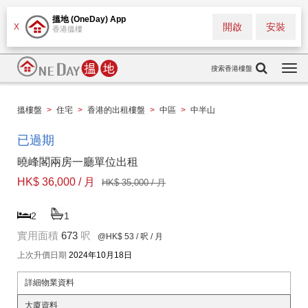
搵地 (OneDay) App
開啟
安裝
X
香港搵樓
搜索香港樓盤
Togg
navi
搵樓盤
>
住宅
>
香港的出租樓盤
>
中區
>
中半山
已過期
曉峰閣兩房一廳單位出租
HK$ 36,000 / 月
HK$ 35,000 / 月
2
1
實用面積
673
呎
@HK$ 53
/ 呎 / 月
上次升價日期
2024年10月18日
詳細物業資料
大廈資料